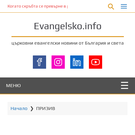
П
Когато скръбта се превърне в радост
р
е
Evangelsko.info
м
и
н
църковни евангелски новини от България и света
е
т
е
к
ъ
м
МЕНЮ
о
с
н
Начало
❯
ПРИЗИВ
о
в
н
о