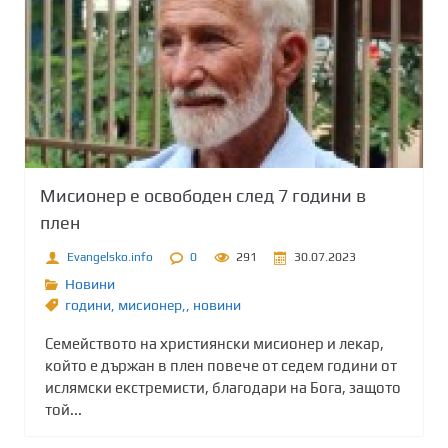
Мисионер е освободен след 7 години в
плен
Evangelsko.info
0
291
30.07.2023
Новини
години
,
мисионер,
,
новини
Семейството на християнски мисионер и лекар,
който е държан в плен повече от седем години от
ислямски екстремисти, благодари на Бога, защото
той...