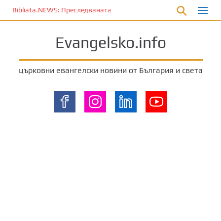
П
Bibliata.NEWS: Преследваната църква [4 декември 2025]
р
е
Evangelsko.info
м
и
н
църковни евангелски новини от България и света
е
т
е
к
ъ
м
о
с
н
о
в
н
о