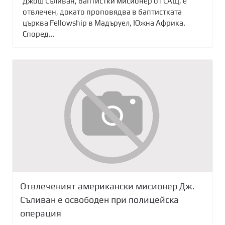
Джош Съливан, баптистки мисионер от САЩ, е
отвлечен, докато проповядва в баптистката
църква Fellowship в Мадъруел, Южна Африка.
Според...
Отвлеченият американски мисионер Дж.
Съливан е освободен при полицейска
операция