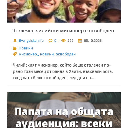
Отвлечен чилийски мисионер е освободен
Evangelsko.info
0
299
05.10.2023
Новини
мисионер,
,
новини
,
освободен
Чилийският мисионер, който беше отвлечен по-
рано този месец от банда в Хаити, възхвали Бога,
след като беше освободен след дни на...