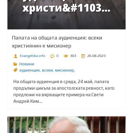
Папата на общата аудиенция: всеки
християнин е мисионер
Evangelsko.info
0
303
26.08.2023
Новини
аудиенция
,
всеки
,
мисионер,
На общата аудиенция в сряда, 24 май, папата
продължи цикъла за апостолската ревност, като
предложи на вярващите примера на Свети
Андрей Ким...