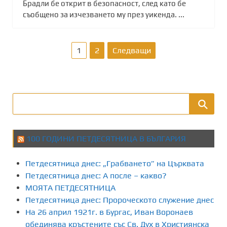
Брадли бе открит в безопасност, след като бе
съобщено за изчезването му през уикенда. ...
Р
1
2
Следващи
а
з
д
е
100 ГОДИНИ ПЕТДЕСЯТНИЦА В БЪЛГАРИЯ
л
Петдесятница днес: „Грабването” на Църквата
я
Петдесятница днес: А после – какво?
МОЯТА ПЕТДЕСЯТНИЦА
н
Петдесятница днес: Пророческото служение днес
На 26 април 1921г. в Бургас, Иван Воронаев
е
обединява кръстените със Св. Дух в Християнска