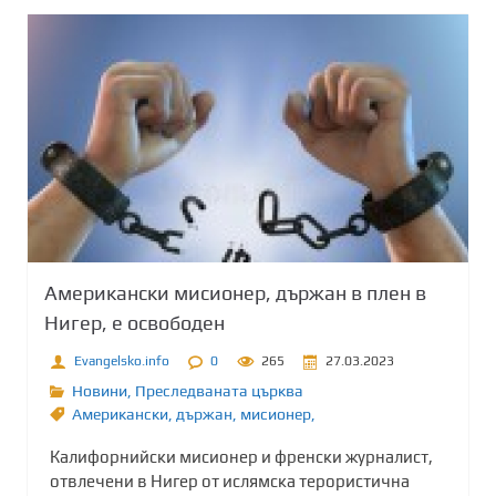
Американски мисионер, държан в плен в
Нигер, е освободен
Evangelsko.info
0
265
27.03.2023
Новини
,
Преследваната църква
Американски
,
държан
,
мисионер,
Калифорнийски мисионер и френски журналист,
отвлечени в Нигер от ислямска терористична