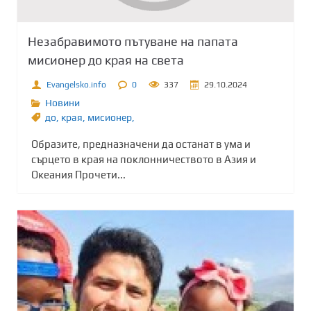
Незабравимото пътуване на папата
мисионер до края на света
Evangelsko.info
0
337
29.10.2024
Новини
до
,
края
,
мисионер,
Образите, предназначени да останат в ума и
сърцето в края на поклонничеството в Азия и
Океания Прочети...