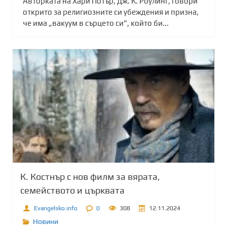
Авторката на Хари Потър, Дж. К. Роулинг, говори
открито за религиозните си убеждения и призна,
че има „вакуум в сърцето си", който би...
К. Костнър с нов филм за вярата,
семейството и църквата
Evangelsko.info
0
308
12.11.2024
Новини