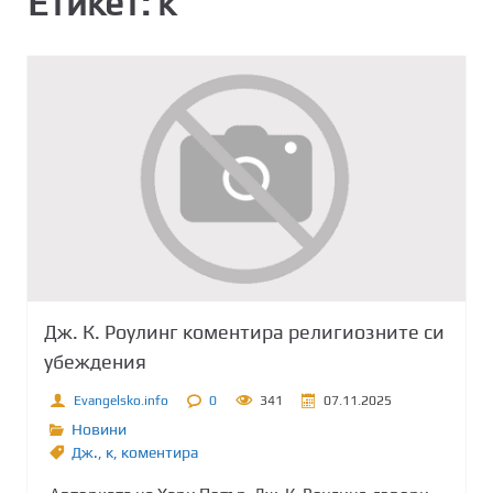
Етикет:
к
Дж. К. Роулинг коментира религиозните си
убеждения
Evangelsko.info
0
341
07.11.2025
Новини
Дж.
,
к
,
коментира