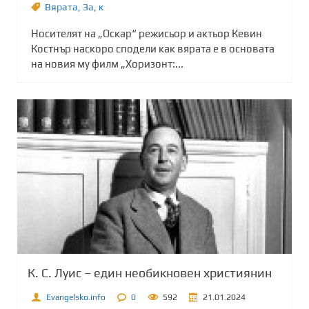
Вярата
,
Зa
,
к
Носителят на „Оскар“ режисьор и актьор Кевин
Костнър наскоро сподели как вярата е в основата
на новия му филм „Хоризонт:...
К. С. Луис – един необикновен християнин
Evangelsko.info
0
592
21.01.2024