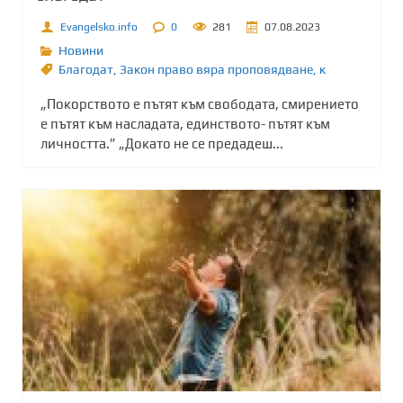
Evangelsko.info
0
281
07.08.2023
Новини
Благодат
,
Закон право вяра проповядване
,
к
„Покорството е пътят към свободата, смирението
е пътят към насладата, единството- пътят към
личността.” „Докато не се предадеш...