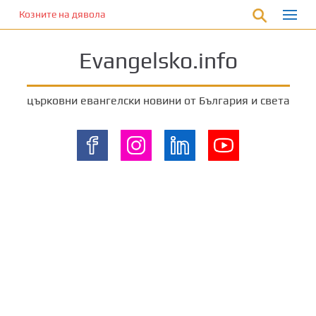
П
Козните на дявола
р
е
Evangelsko.info
м
и
н
църковни евангелски новини от България и света
е
т
е
к
ъ
м
о
с
н
о
в
н
о