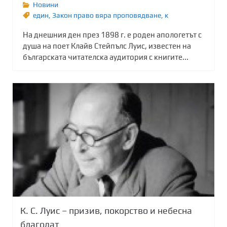
Новини
един
,
Закон право вяра проповядване
,
к
На днешния ден през 1898 г. е роден апологетът с
душа на поет Клайв Стейпълс Луис, известен на
българската читателска аудитория с книгите...
К. С. Луис – призив, покорство и небесна
благодат