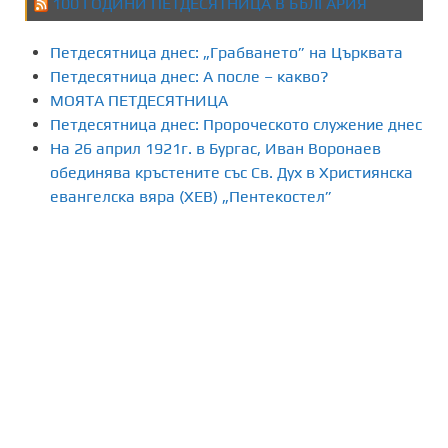
100 ГОДИНИ ПЕТДЕСЯТНИЦА В БЪЛГАРИЯ
Петдесятница днес: „Грабването” на Църквата
Петдесятница днес: А после – какво?
МОЯТА ПЕТДЕСЯТНИЦА
Петдесятница днес: Пророческото служение днес
На 26 април 1921г. в Бургас, Иван Воронаев
обединява кръстените със Св. Дух в Християнска
евангелска вяра (ХЕВ) „Пентекостел”