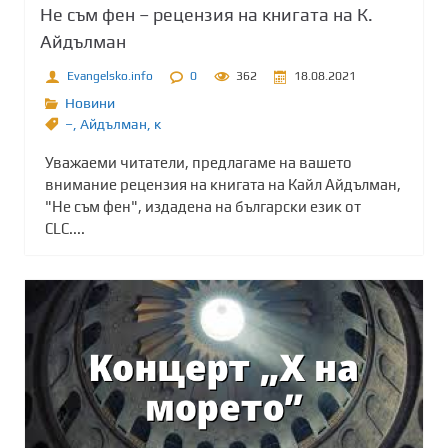
Не съм фен – рецензия на книгата на К.
Айдълман
Evangelsko.info
0
362
18.08.2021
Новини
–
,
Айдълман
,
к
Уважаеми читатели, предлагаме на вашето
внимание рецензия на книгата на Кайл Айдълман,
"Не съм фен", издадена на български език от
CLC....