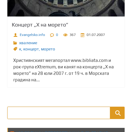
Kонцерт „Х на морето”
Evangelsko.info
0
367
01.07.2007
хваление
к
,
концерт
,
морето
Християнският мегапортал www.bibliata.com и
рок-група eXtremum, ви канят на концерта „Х на
морето” на 28 юли 2007 г. от 19 ч. в Морската
градина на...