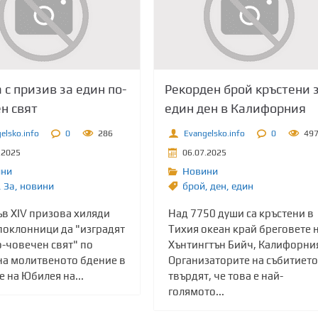
 с призив за един по-
Рекорден брой кръстени 
н свят
един ден в Калифорния
elsko.info
0
286
Evangelsko.info
0
49
.2025
06.07.2025
ини
Новини
,
Зa
,
новини
брой
,
ден
,
един
ъв XIV призова хиляди
Над 7750 души са кръстени в
поклонници да "изградят
Тихия океан край бреговете 
о-човечен свят" по
Хънтингтън Бийч, Калифорни
на молитвеното бдение в
Организаторите на събитието
 на Юбилея на...
твърдят, че това е най-
голямото...