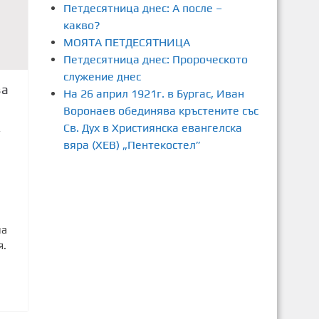
Петдесятница днес: А после –
какво?
МОЯТА ПЕТДЕСЯТНИЦА
Петдесятница днес: Пророческото
служение днес
за
На 26 април 1921г. в Бургас, Иван
Воронаев обединява кръстените със
Св. Дух в Християнска евангелска
7
вяра (ХЕВ) „Пентекостел”
на
я.