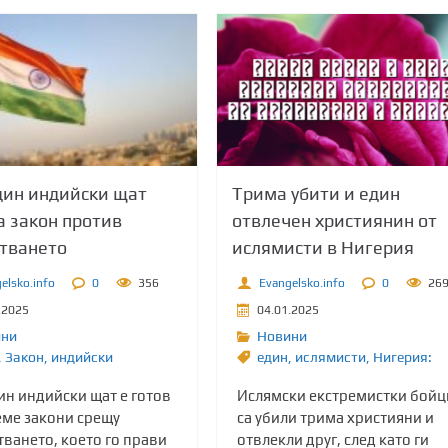
дин индийски щат
Трима убити и един
 закон против
отвлечен християнин от
тването
ислямисти в Нигерия
elsko.info
0
356
Evangelsko.info
0
26
.2025
04.01.2025
ини
Новини
,
Закон
,
индийски
един
,
ислямисти
,
Нигерия:
ин индийски щат е готов
Ислямски екстремистки бойц
еме закони срещу
са убили трима християни и
ването, което го прави
отвлекли друг, след като ги