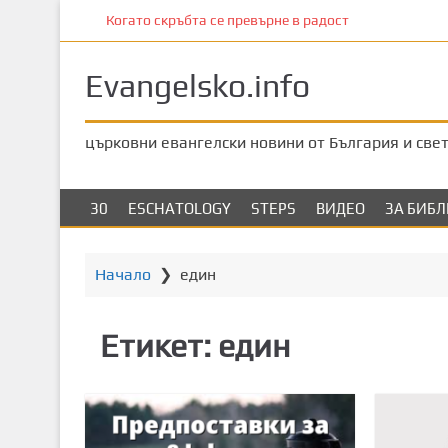
П
Когато скръбта се превърне в радост
р
е
Evangelsko.info
м
и
н
църковни евангелски новини от България и све
е
т
е
30
ESCHATOLOGY
STEPS
ВИДЕО
ЗА БИБ
к
ъ
м
Начало
❯
един
о
с
Етикет:
един
н
о
в
н
о