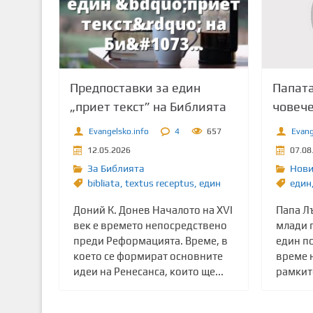
т
о
с
ъ
д
Папата
Предпоставки за един
ъ
човече
„приет текст” на Библията
р
ж
Evang
Evangelsko.info
4
657
а
07.08
12.05.2026
н
Нов
За Библията
и
един
bibliata
,
textus receptus
,
един
е
Папа Л
Доний К. Донев Началото на XVI
млади 
век е времето непосредствено
един п
преди Реформацията. Време, в
време 
което се формират основните
рамките
идеи на Ренесанса, които ще...