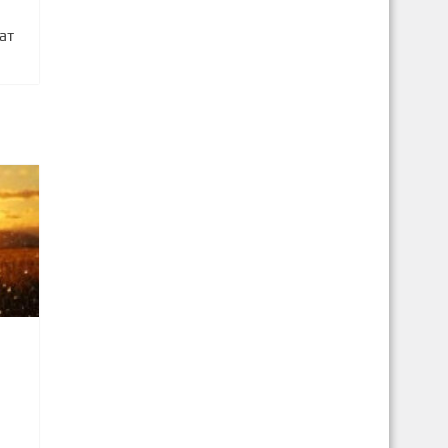
в
ат
1