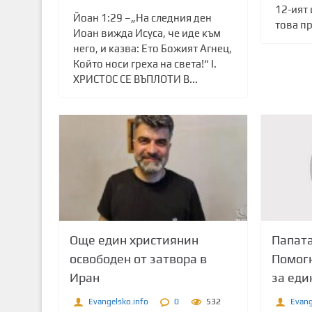
12-ият
Йоан 1:29 –„На следния ден
това п
Иоан вижда Исуса, че иде към
него, и казва: Ето Божият Агнец,
Който носи греха на света!“ І.
ХРИСТОС СЕ ВЪПЛОТИ В...
Папата
Още един християнин
Помогн
освободен от затвора в
за еди
Иран
Evang
Evangelsko.info
0
532