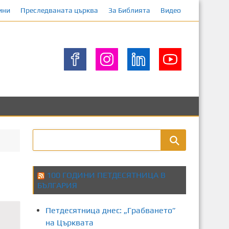
ини
Преследваната църква
За Библията
Видео
100 ГОДИНИ ПЕТДЕСЯТНИЦА В
БЪЛГАРИЯ
Петдесятница днес: „Грабването”
на Църквата