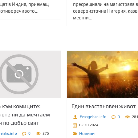
 щат в Индия, приемащ
пресрещнали на магистрала 
ротиворечивото...
североизточна Нигерия, казв
местни...
 към комиците:
Един възстановен живот
ете ни да мечтаем
Evangelsko.info
0
28
н по-добър свят
02.10.2024
Новини
elsko.info
0
275