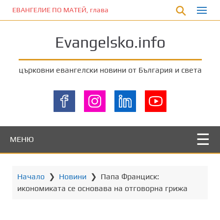
П
ЕВАНГЕЛИЕ ПО МАТЕЙ, глава 5:17-20
р
е
Evangelsko.info
м
и
н
църковни евангелски новини от България и света
е
т
е
к
ъ
м
МЕНЮ
о
с
н
Начало
❯
Новини
❯
Папа Франциск:
о
икономиката се основава на отговорна грижа
в
н
о