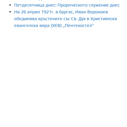
н
Петдесятница днес: Пророческото служение днес
На 26 април 1921г. в Бургас, Иван Воронаев
е
обединява кръстените със Св. Дух в Християнска
н
евангелска вяра (ХЕВ) „Пентекостел”
а
п
у
б
л
и
к
а