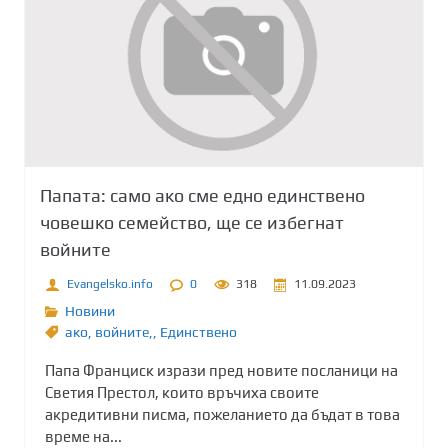
Папата: само ако сме едно единствено
човешко семейство, ще се избегнат
войните
Evangelsko.info
0
318
11.09.2023
Новини
ако
,
войните,
,
Единствено
Папа Франциск изрази пред новите посланици на
Светия Престол, които връчиха своите
акредитивни писма, пожеланието да бъдат в това
време на...