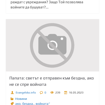
раждат с увреждания? Защо Той позволява
войните да бушуват?...
Папата: светът е отправен към бездна, ако
не се спре войната
Evangelsko.info
0
239
16.05.2023
Новини
ако
,
бездна,
,
войната“