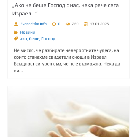
„Ако не беше Господ с нас, нека рече сега
Израел…“
Evangelsko.info
0
269
13.01.2025
Новини
ако
,
беше
,
Господ
Не мисля, че разбирате невероятните чудеса, на
които станахме свидетели снощи в Израел.
Всъщност сигурен съм, че не е възможно. Нека да
ви...