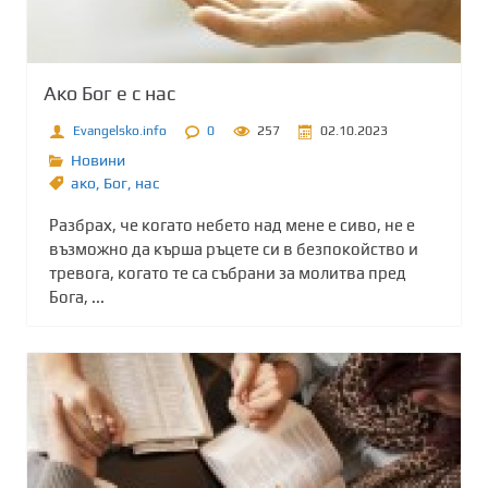
Ако Бог е с нас
Evangelsko.info
0
257
02.10.2023
Новини
ако
,
Бог
,
нас
Разбрах, че когато небето над мене е сиво, не е
възможно да кърша ръцете си в безпокойство и
тревога, когато те са събрани за молитва пред
Бога, ...