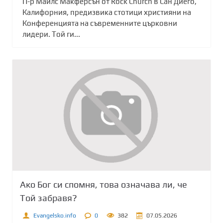
П-р Майлс Макферсън от Rock Church в Сан Диего,
Калифорния, предизвика стотици християни на
Конференцията на съвременните църковни
лидери. Той ги...
Ако Бог си спомня, това означава ли, че
Той забравя?
Evangelsko.info
0
382
07.05.2026