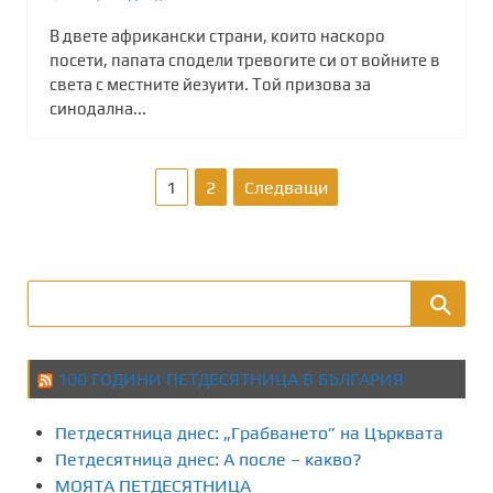
В двете африкански страни, които наскоро
посети, папата сподели тревогите си от войните в
света с местните йезуити. Той призова за
синодална...
Р
1
2
Следващи
а
з
д
е
100 ГОДИНИ ПЕТДЕСЯТНИЦА В БЪЛГАРИЯ
л
Петдесятница днес: „Грабването” на Църквата
я
Петдесятница днес: А после – какво?
МОЯТА ПЕТДЕСЯТНИЦА