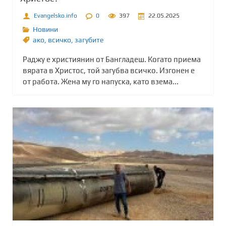
Evangelsko.info
0
397
22.05.2025
Новини
ако
,
всичко
,
загубите
Раджу е християнин от Бангладеш. Когато приема
вярата в Христос, той загубва всичко. Изгонен е
от работа. Жена му го напуска, като взема...