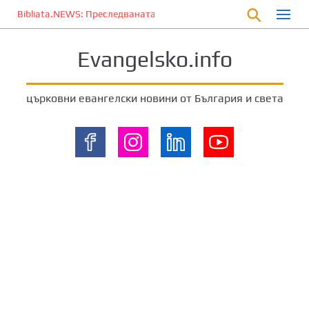
П
Bibliata.NEWS: Преследваната църква [4 декември 2025]
р
е
Evangelsko.info
м
и
н
църковни евангелски новини от България и света
е
т
е
к
ъ
м
о
с
н
о
в
н
о