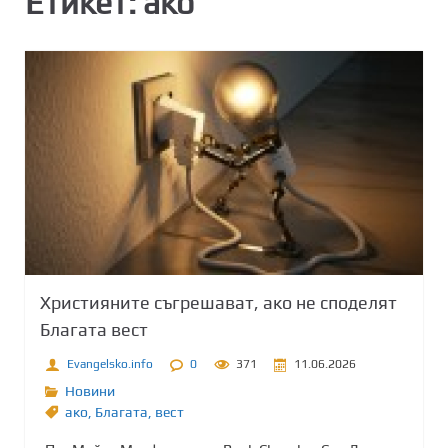
Етикет:
ако
Християните съгрешават, ако не споделят
Благата вест
Evangelsko.info
0
371
11.06.2026
Новини
ако
,
Благата
,
вест