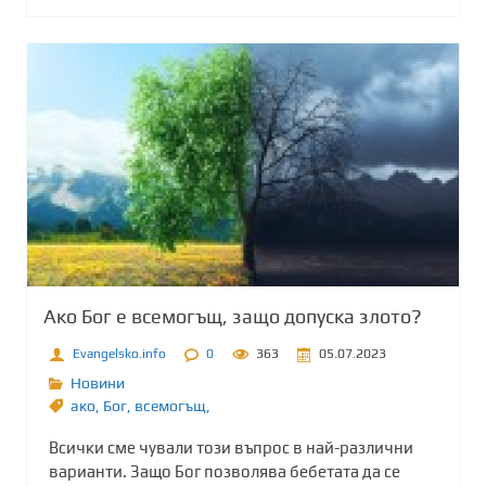
Ако Бог е всемогъщ, защо допуска злото?
Evangelsko.info
0
363
05.07.2023
Новини
ако
,
Бог
,
всемогъщ,
Всички сме чували този въпрос в най-различни
варианти. Защо Бог позволява бебетата да се