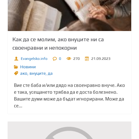
Как да се молим, ако внуците ни са
своенравни и непокорни
Evangelsko.info
0
270
21.09.2023
Новини
ако
,
внуците
,
да
Вие сте баба и/или дядо на своенравно внуче. Ако
е така, усещането трябва да е доста болезнено.
Вашите думи може да бъдат игнорирани. Може да
се...