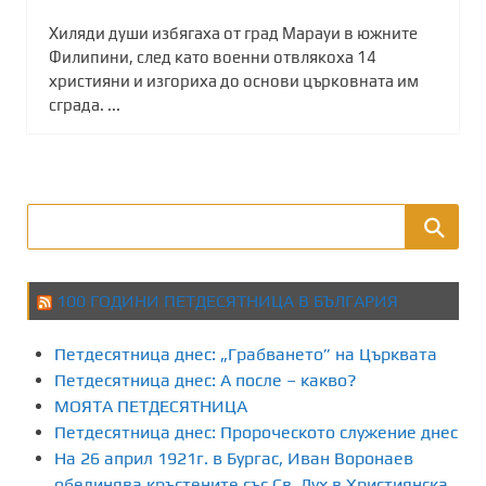
Хиляди души избягаха от град Марауи в южните
Филипини, след като военни отвлякоха 14
християни и изгориха до основи църковната им
сграда. ...
100 ГОДИНИ ПЕТДЕСЯТНИЦА В БЪЛГАРИЯ
Петдесятница днес: „Грабването” на Църквата
Петдесятница днес: А после – какво?
МОЯТА ПЕТДЕСЯТНИЦА
Петдесятница днес: Пророческото служение днес
На 26 април 1921г. в Бургас, Иван Воронаев
обединява кръстените със Св. Дух в Християнска