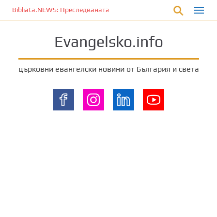
П
Bibliata.NEWS: Преследваната църква [20 март 2026]
р
е
Evangelsko.info
м
и
н
църковни евангелски новини от България и света
е
т
е
к
ъ
м
о
с
н
о
в
н
о