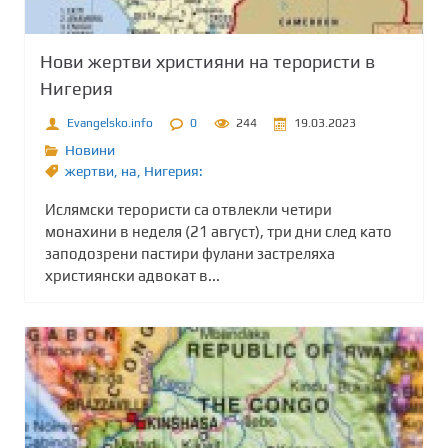
Нови жертви християни на терористи в
Нигерия
Evangelsko.info
0
244
19.03.2023
Новини
жертви
,
на
,
Нигерия:
Ислямски терористи са отвлекли четири
монахини в неделя (21 август), три дни след като
заподозрени пастири фулани застреляха
християнски адвокат в...