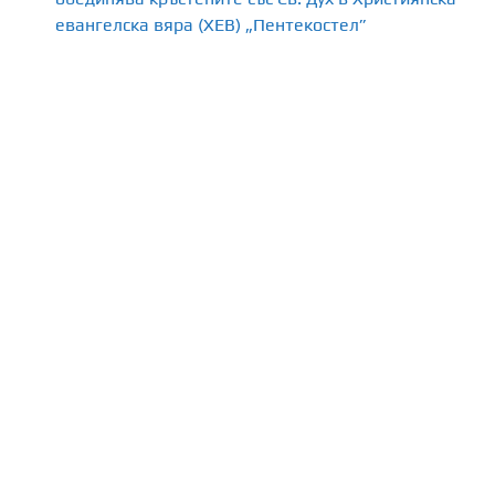
евангелска вяра (ХЕВ) „Пентекостел”