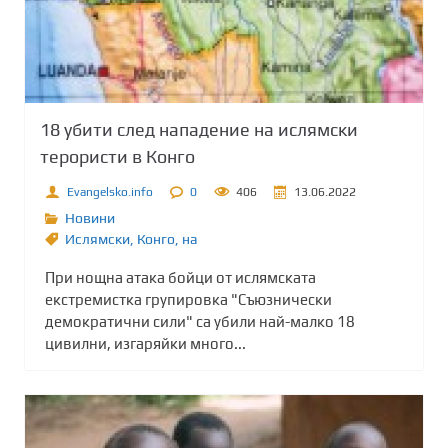
18 убити след нападение на ислямски
терористи в Конго
Evangelsko.info
0
406
13.06.2022
Новини
Ислямски
,
Конго
,
на
При нощна атака бойци от ислямската
екстремистка групировка "Съюзнически
демократични сили" са убили най-малко 18
цивилни, изгаряйки много...