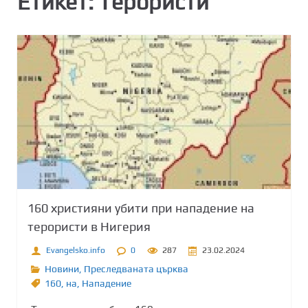
Етикет:
Терористи
160 християни убити при нападение на
терористи в Нигерия
Evangelsko.info
0
287
23.02.2024
Новини
,
Преследваната църква
160
,
на
,
Нападение