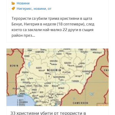
Новини
Нигерия:
,
новини
,
от
Терористи са убили трима християни в щата
Бенуе, Нигерия в неделя (18 септември), след
което са заклали най-малко 22 други в същия
район през...
33 християни убити от терористи в