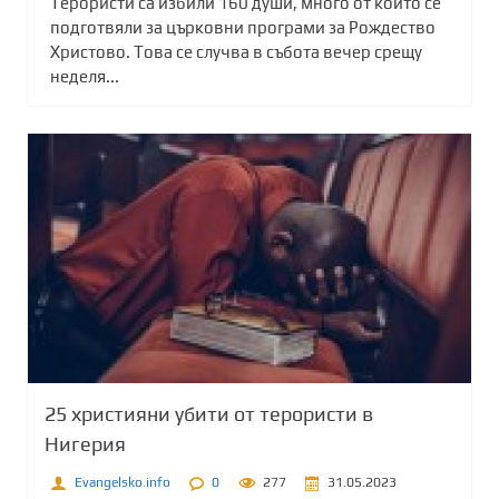
Терористи са избили 160 души, много от които се
подготвяли за църковни програми за Рождество
Христово. Това се случва в събота вечер срещу
неделя...
25 християни убити от терористи в
Нигерия
Evangelsko.info
0
277
31.05.2023