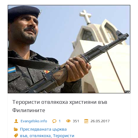
Терористи отвлякоха християни във
Филипините
Evangelsko.info
1
351
26.05.2017
Преследваната църква
във
,
отвлякоха
,
Терористи