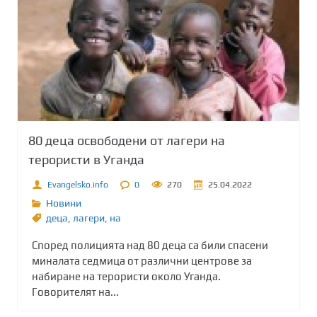
80 деца освободени от лагери на
терористи в Уганда
Evangelsko.info
0
270
25.04.2022
Новини
деца
,
лагери
,
на
Според полицията над 80 деца са били спасени
миналата седмица от различни центрове за
набиране на терористи около Уганда.
Говорителят на...