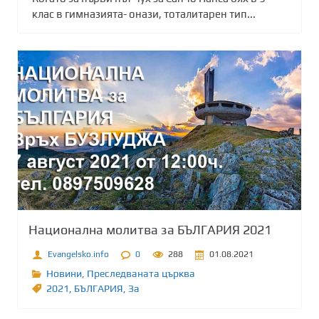
клас в гимназията- онази, тоталитарен тип...
Национална молитва за БЪЛГАРИЯ 2021
Evangelsko.info
0
288
01.08.2021
Новини
,
Преследваната църква
2021
,
БЪЛГАРИЯ
,
Зa