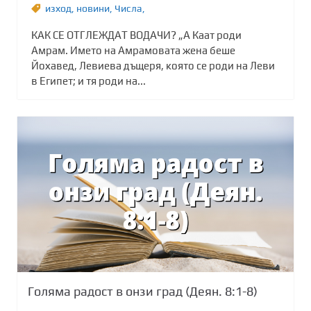
изход
,
новини
,
Числа,
КАК СЕ ОТГЛЕЖДАТ ВОДАЧИ? „А Каат роди
Амрам. Името на Амрамовата жена беше
Йохавед, Левиева дъщеря, която се роди на Леви
в Египет; и тя роди на...
Голяма радост в онзи град (Деян. 8:1-8)