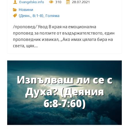
Evangelsko.info
310
28.07.2021
Новини
(Деян.
,
8:1-8)
,
Голяма
/проповед/ Увод В края на емоционална
проповед за ползите от въздържателството, един
проповедник извикал, „Ако имах цялата бира на
света, щях...