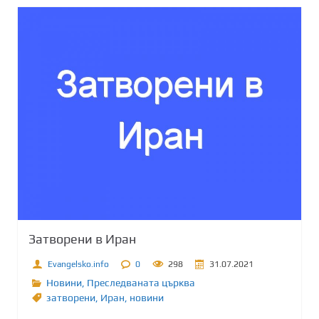
Затворени в Иран
Evangelsko.info
0
298
31.07.2021
Новини
,
Преследваната църква
затворени
,
Иран
,
новини