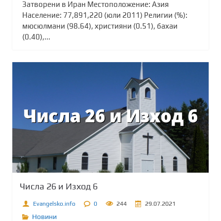
Затворени в Иран Местоположение: Азия
Население: 77,891,220 (юли 2011) Религии (%):
мюсюлмани (98.64), християни (0.51), бахаи
(0.40),...
Числа 26 и Изход 6
Evangelsko.info
0
244
29.07.2021
Новини