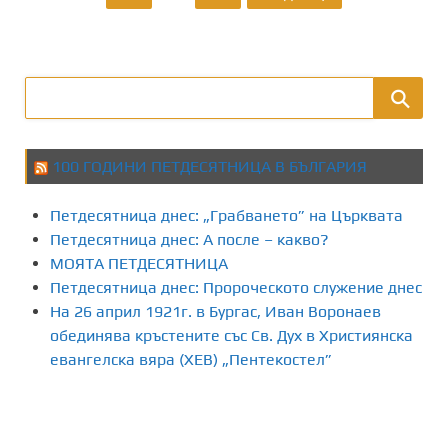
з
д
е
л
100 ГОДИНИ ПЕТДЕСЯТНИЦА В БЪЛГАРИЯ
я
Петдесятница днес: „Грабването” на Църквата
н
Петдесятница днес: А после – какво?
МОЯТА ПЕТДЕСЯТНИЦА
е
Петдесятница днес: Пророческото служение днес
На 26 април 1921г. в Бургас, Иван Воронаев
н
обединява кръстените със Св. Дух в Християнска
а
евангелска вяра (ХЕВ) „Пентекостел”
п
у