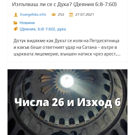
Изпълваш ли се с Духа? (Деяния 6:8-7:60)
Evangelsko.info
252
27.07.2021
Новини
(Деяния
,
6:8-7:60)
,
духа
Дотук видяхме как Духът се изля на Петдесятница
и какъв беше ответният удар на Сатана – вътре в
църквата лицемерие, външен натиск чрез арест,...