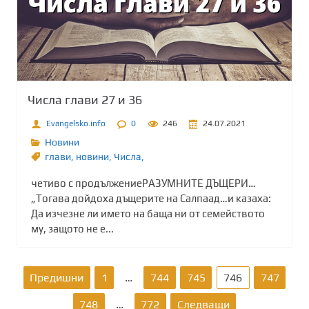
Числа глави 27 и 36
Evangelsko.info
0
246
24.07.2021
Новини
глави
,
новини
,
Числа,
четиво с продължениеРАЗУМНИТЕ ДЪЩЕРИ…
„Тогава дойдоха дъщерите на Салпаад…и казаха:
Да изчезне ли името на баща ни от семейството
му, защото не е...
Р
Предишни
1
…
744
745
746
747
а
748
…
772
Следващи