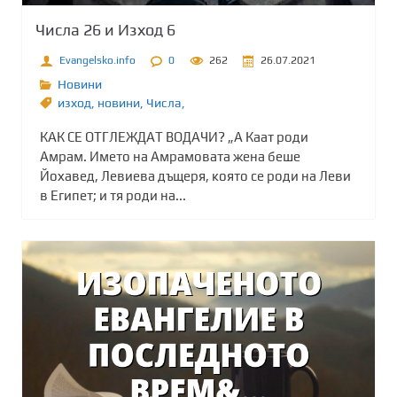
Числа 26 и Изход 6
Evangelsko.info
0
262
26.07.2021
Новини
изход
,
новини
,
Числа,
КАК СЕ ОТГЛЕЖДАТ ВОДАЧИ? „А Каат роди
Амрам. Името на Амрамовата жена беше
Йохавед, Левиева дъщеря, която се роди на Леви
в Египет; и тя роди на...