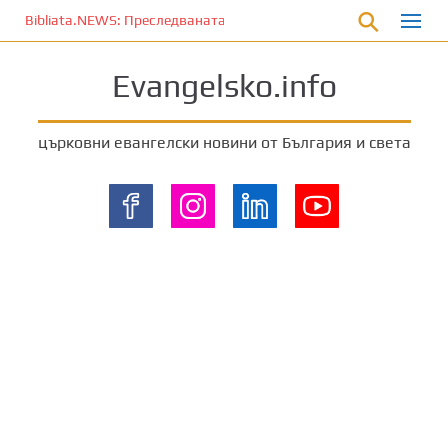
П
Bibliata.NEWS: Преследваната църква [10 август 2026]
р
е
Evangelsko.info
м
и
н
църковни евангелски новини от България и света
е
т
е
к
ъ
м
о
с
н
о
в
н
о