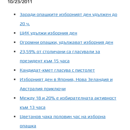
10/23/2011
Заради опашките изборният ден удължен до
20 ч.
ЦИК удължи изборния ден
Огромни опашки, удължават изборния ден
23,59% от столичани са гласували за
президент към 15 часа
Кандидат-кмет гласува с пистолет
Изборният ден в Япония, Нова Зеландия и
Австралия приключи
Между 18 и 20% е избирателната активност
към 13 часа
Цветанов чака половин час на изборна
опашка