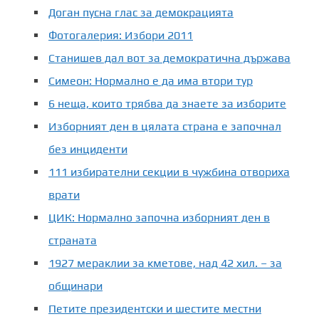
Доган пусна глас за демокрацията
Фотогалерия: Избори 2011
Станишев дал вот за демократична държава
Симеон: Нормално е да има втори тур
6 неща, които трябва да знаете за изборите
Изборният ден в цялата страна е започнал
без инциденти
111 избирателни секции в чужбина отвориха
врати
ЦИК: Нормално започна изборният ден в
страната
1927 мераклии за кметове, над 42 хил. – за
общинари
Петите президентски и шестите местни