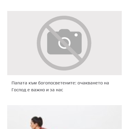
Папата към богопосветените: очакването на
Господ е важно и за нас