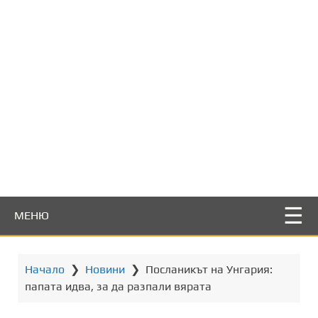
т
о
с
ъ
д
ъ
р
ж
а
н
и
е
МЕНЮ
Начало
❯
Новини
❯
Посланикът на Унгария:
папата идва, за да разпали вярата