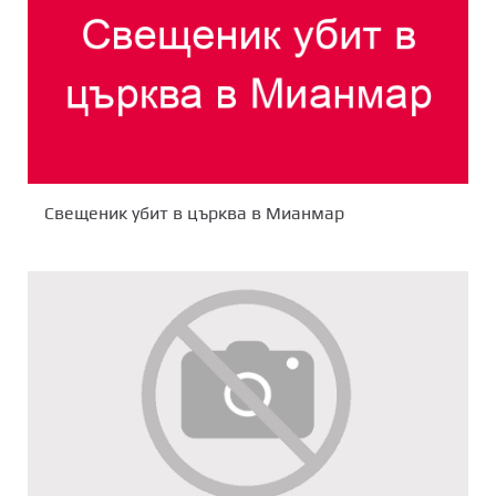
Свещеник убит в църква в Мианмар