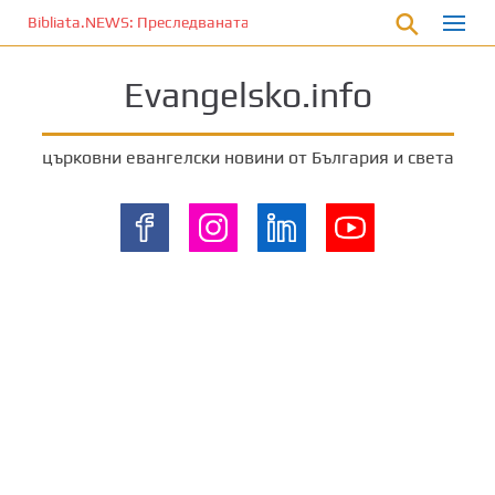
П
Bibliata.NEWS: Преследваната църква [20 март 2026]
р
е
Evangelsko.info
м
и
н
църковни евангелски новини от България и света
е
т
е
к
ъ
м
о
с
н
о
в
н
о