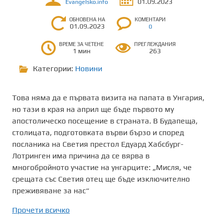
01.09.2023
Evangelsko.info
ОБНОВЕНА НА
КОМЕНТАРИ
01.09.2023
0
ВРЕМЕ ЗА ЧЕТЕНЕ
ПРЕГЛЕЖДАНИЯ
1 мин
263
Категории:
Новини
Това няма да е първата визита на папата в Унгария,
но тази в края на април ще бъде първото му
апостолическо посещение в страната. В Будапеща,
столицата, подготовката върви бързо и според
посланика на Светия престол Едуард Хабсбург-
Лотринген има причина да се вярва в
многобройното участие на унгарците: „Мисля, че
срещата със Светия отец ще бъде изключително
преживяване за нас“
Прочети всичко