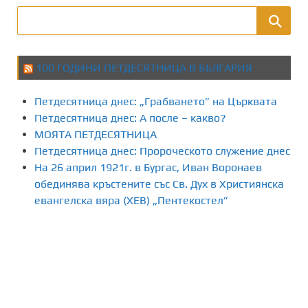
100 ГОДИНИ ПЕТДЕСЯТНИЦА В БЪЛГАРИЯ
Петдесятница днес: „Грабването” на Църквата
Петдесятница днес: А после – какво?
МОЯТА ПЕТДЕСЯТНИЦА
Петдесятница днес: Пророческото служение днес
На 26 април 1921г. в Бургас, Иван Воронаев
обединява кръстените със Св. Дух в Християнска
евангелска вяра (ХЕВ) „Пентекостел”