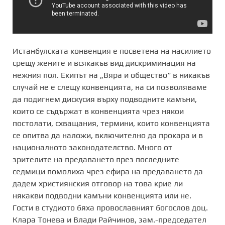
Истанбулската конвенция е посветена на насилието
срещу жените и всякакъв вид дискриминация на
нежния пол. Екипът на „Вяра и общество“ в никакъв
случай не е слещу конвенцията, на си позволяваме
да подигнем дискусия върху подводните камъни,
които се съдържат в конвенцията чрез някои
постолати, схващания, термини, които конвенцията
се опитва да наложи, включително да прокара и в
националното законодателство. Много от
зрителите на предаването през последните
седмици помолиха чрез ефира на предаването да
дадем християнския отговор на това крие ли
някакви подводни камъни конвенцията или не.
Гости в студиото бяха провославният богослов доц.
Клара Тонева и Влади Райчинов, зам.-председател