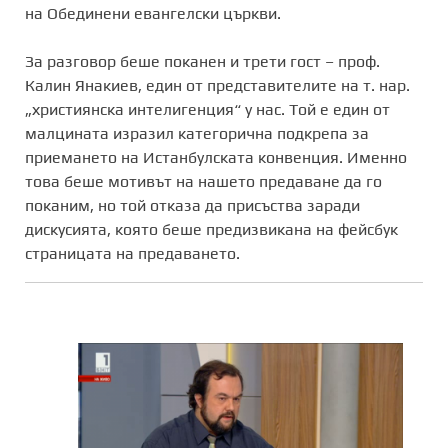
на Обединени евангелски църкви.
За разговор беше поканен и трети гост – проф.
Калин Янакиев, един от представителите на т. нар.
„християнска интелигенция“ у нас. Той е един от
малцината изразил категорична подкрепа за
приемането на Истанбулската конвенция. Именно
това беше мотивът на нашето предаване да го
поканим, но той отказа да присъства заради
дискусията, която беше предизвикана на фейсбук
страницата на предаването.