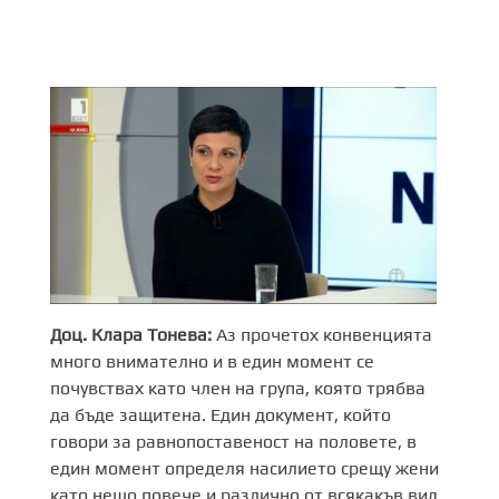
Доц. Клара Тонева:
Аз прочетох конвенцията
много внимателно и в един момент се
почувствах като член на група, която трябва
да бъде защитена. Един документ, който
говори за равнопоставеност на половете, в
един момент определя насилието срещу жени
като нещо повече и различно от всякакъв вид