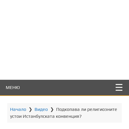
т
о
с
ъ
д
ъ
р
ж
а
н
и
е
МЕНЮ
Начало
❯
Видео
❯
Подкопава ли религиозните
устои Истанбулската конвенция?