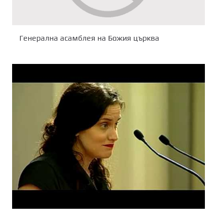
Генерална асамблея на Божия църква