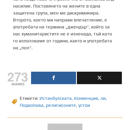
насилие. Поставянето на жените в една
защитена група, мен ме дискриминира.
Второто, което ми направи впечатление, е
употребата на термина „джендър“, който за
нас хуманитаристите не е изненада, тъй като
го използваме от години, както и употребата
на „пол“.
273
SHARES
Етикети:
Истанбулската
,
Конвенция
,
ли
,
Подкопава
,
религиозните
,
устои