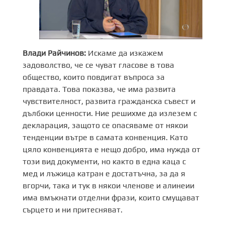
Влади Райчинов:
Искаме да изкажем
задоволство, че се чуват гласове в това
общество, които повдигат въпроса за
правдата. Това показва, че има развита
чувствителност, развита гражданска съвест и
дълбоки ценности. Ние решихме да излезем с
декларация, защото се опасяваме от някои
тенденции вътре в самата конвенция. Като
цяло конвенцията е нещо добро, има нужда от
този вид документи, но както в една каца с
мед и лъжица катран е достатъчна, за да я
вгорчи, така и тук в някои членове и алинеии
има вмъкнати отделни фрази, които смущават
сърцето и ни притесняват.