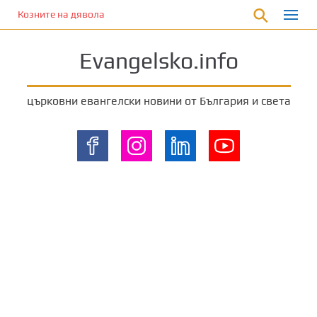
П
Козните на дявола
р
е
Evangelsko.info
м
и
н
църковни евангелски новини от България и света
е
т
е
к
ъ
м
о
с
н
о
в
н
о