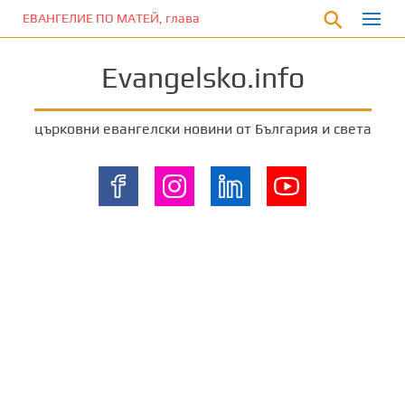
П
ЕВАНГЕЛИЕ ПО МАТЕЙ, глава 11:12
р
е
Evangelsko.info
м
и
н
църковни евангелски новини от България и света
е
т
е
к
ъ
м
о
с
н
о
в
н
о