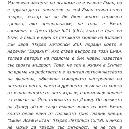
Изглежда авторът на псалома се е казвал Еман, но
е трудно да се определи за кой Еман точно става
въпрос, макар че не би било много сериозна
грешка, ако предположим, че това е Еман,
споменат в Трето Царе 5:11
(СВТ)
, който е брат на
Етан, а също и един от петимата синове на Юдовия
син Зара (Първо Летописи 2:6), поради което е
наречен “Езрахит”. Ако става въпрос за този Еман,
тогава авторът на псалома е бил човек, известен
със своята мъдрост. Това, че той е живял в Египет
по време на робството и е изпитал потисничеството
на фараона, обяснява минорното настроение на
неговата песен, както и древното звучене на много
от използваните от него изрази, напомнящи повече
за изказа на Йов, отколкото на Давид. По времето
на Давид обаче също имаше човек на име Еман,
който беше един от голямото трио главни певци:
“Еман, Асаф и Етан” (Първо Летописи 15:19), и никой
не може да твърди със сигурност, че не той е