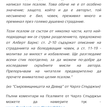
написал този псалом. Това обаче не е от особено
значение; защото, който и да е авторът, той
несъмнено е бил, човек, преживял много и
преминал през голямо душевно страдание.
Този псалом се състои от няколко части, като най-
подходящо ми се струва разделението, предложено
от Алберт Барнс: ст. 2-10 съдържат описание на
страданията на боледуващия човек, а ст. 11-19 -
молитва за милост и избавление. Ще разгледаме
всеки стих поотделно, за да можем по-добре да
изследваме скръбните мисли на автора.
Препоръчвам на читателя предварително да
прочете внимателно целия псалом.”
(из “Съкровищницата на Давид” от Чарлз Спърджън)
Пълни коментари на Псалмите от Чарлз Спърджън
можете да намерите тук -