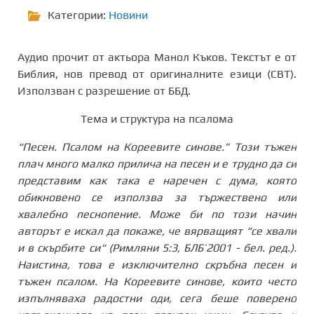
Категории:
Новини
Аудио прочит от актьора Манол Къков. Текстът е от
Библия, нов превод от оригиналните езици (СВТ).
Използван с разрешение от ББД.
Тема и структура на псалома
“Песен. Псалом на Кореевите синове.” Този тъжен
плач много малко прилича на песен и е трудно да си
представим как така е наречен с дума, която
обикновено се използва за тържествено или
хвалебно песнопение. Може би по този начин
авторът е искал да покаже, че вярващият “се хвали
и в скърбите си“ (Римляни 5:3, БЛБ’2001 - бел. ред.).
Наистина, това е изключително скръбна песен и
тъжен псалом. На Кореевите синове, които често
изпълняваха радостни оди, сега беше поверено