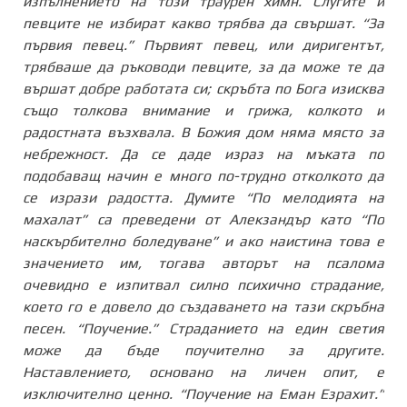
изпълнението на този траурен химн. Слугите и
певците не избират какво трябва да свършат. “За
първия певец.” Първият певец, или диригентът,
трябваше да ръководи певците, за да може те да
вършат добре работата си; скръбта по Бога изисква
също толкова внимание и грижа, колкото и
радостната възхвала. В Божия дом няма място за
небрежност. Да се даде израз на мъката по
подобаващ начин е много по-трудно отколкото да
се изрази радостта. Думите “По мелодията на
махалат” са преведени от Алекзандър като “По
наскърбително боледуване” и ако наистина това е
значението им, тогава авторът на псалома
очевидно е изпитвал силно психично страдание,
което го е довело до създаването на тази скръбна
песен. “Поучение.” Страданието на един светия
може да бъде поучително за другите.
Наставлението, основано на личен опит, е
изключително ценно. “Поучение на Еман Езрахит.”