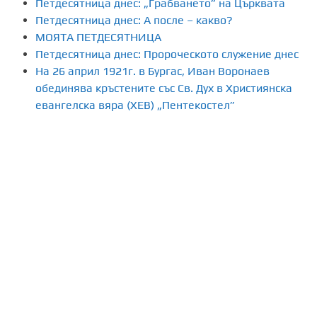
Петдесятница днес: „Грабването” на Църквата
Петдесятница днес: А после – какво?
МОЯТА ПЕТДЕСЯТНИЦА
Петдесятница днес: Пророческото служение днес
На 26 април 1921г. в Бургас, Иван Воронаев
обединява кръстените със Св. Дух в Християнска
евангелска вяра (ХЕВ) „Пентекостел”