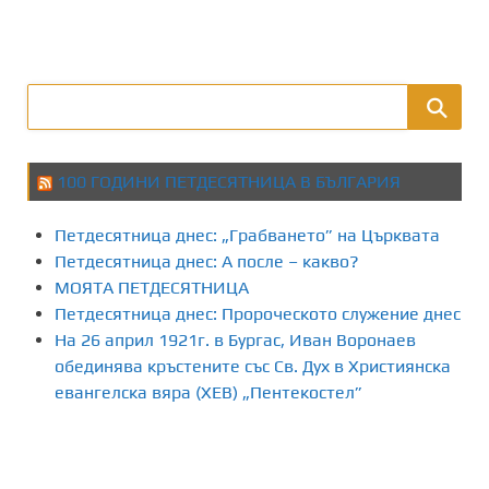
100 ГОДИНИ ПЕТДЕСЯТНИЦА В БЪЛГАРИЯ
Петдесятница днес: „Грабването” на Църквата
Петдесятница днес: А после – какво?
МОЯТА ПЕТДЕСЯТНИЦА
Петдесятница днес: Пророческото служение днес
На 26 април 1921г. в Бургас, Иван Воронаев
обединява кръстените със Св. Дух в Християнска
евангелска вяра (ХЕВ) „Пентекостел”