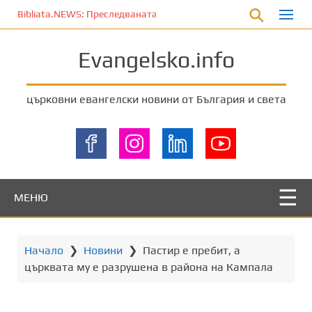
П
Bibliata.NEWS: Преследваната църква [7 август 2026]
р
е
Evangelsko.info
м
и
н
църковни евангелски новини от България и света
е
т
е
к
ъ
м
МЕНЮ
о
с
н
Начало
❯
Новини
❯
Пастир е пребит, а
о
църквата му е разрушена в района на Кампала
в
н
о