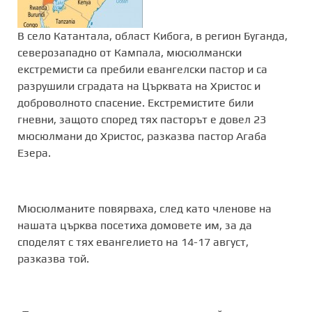
В село Катантала, област Кибога, в регион Буганда,
северозападно от Кампала, мюсюлмански
екстремисти са пребили евангелски пастор и са
разрушили сградата на Църквата на Христос и
доброволното спасение. Екстремистите били
гневни, защото според тях пасторът е довел 23
мюсюлмани до Христос, разказва пастор Агаба
Езера.
Мюсюлманите повярваха, след като членове на
нашата църква посетиха домовете им, за да
споделят с тях евангелието на 14-17 август,
разказва той.