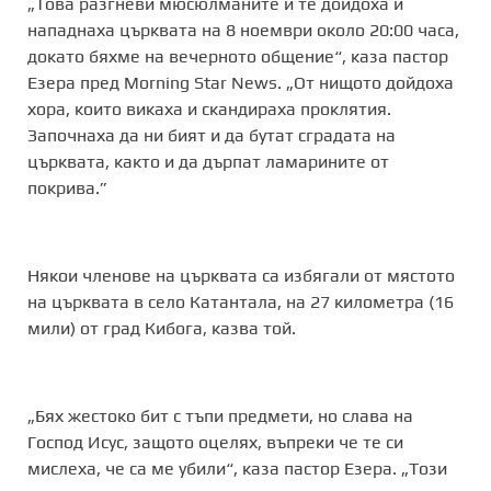
„Това разгневи мюсюлманите и те дойдоха и
нападнаха църквата на 8 ноември около 20:00 часа,
докато бяхме на вечерното общение“, каза пастор
Езера пред Morning Star News. „От нищото дойдоха
хора, които викаха и скандираха проклятия.
Започнаха да ни бият и да бутат сградата на
църквата, както и да дърпат ламарините от
покрива.”
Някои членове на църквата са избягали от мястото
на църквата в село Катантала, на 27 километра (16
мили) от град Кибога, казва той.
„Бях жестоко бит с тъпи предмети, но слава на
Господ Исус, защото оцелях, въпреки че те си
мислеха, че са ме убили“, каза пастор Езера. „Този ​​