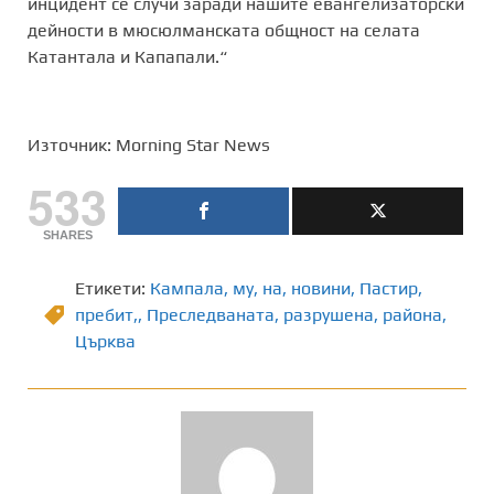
инцидент се случи заради нашите евангелизаторски
дейности в мюсюлманската общност на селата
Катантала и Капапали.“
Източник: Morning Star News
533
SHARES
Етикети:
Кампала
,
му
,
на
,
новини
,
Пастир
,
пребит,
,
Преследваната
,
разрушена
,
района
,
Църква