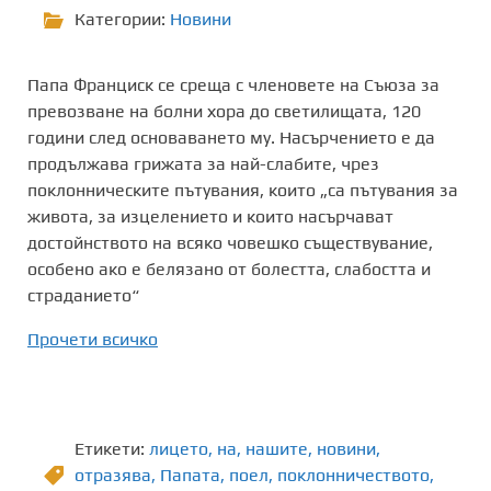
Категории:
Новини
Папа Франциск се среща с членовете на Съюза за
превозване на болни хора до светилищата, 120
години след основаването му. Насърчението е да
продължава грижата за най-слабите, чрез
поклонническите пътувания, които „са пътувания за
живота, за изцелението и които насърчават
достойнството на всяко човешко съществувание,
особено ако е белязано от болестта, слабостта и
страданието“
Прочети всичко
Етикети:
лицето
,
на
,
нашите
,
новини
,
отразява
,
Папата
,
поел
,
поклонничеството
,