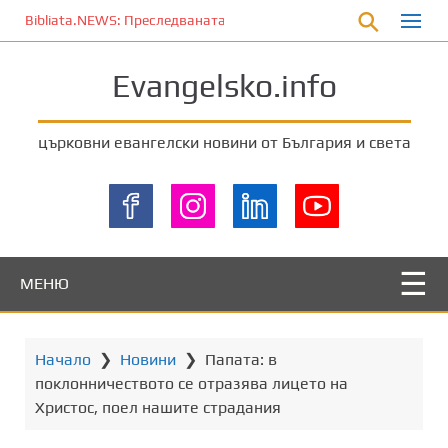
П
Bibliata.NEWS: Преследваната църква [7 август 2026]
р
е
Evangelsko.info
м
и
н
църковни евангелски новини от България и света
е
т
е
к
ъ
м
МЕНЮ
о
с
н
Начало
❯
Новини
❯
Папата: в
о
поклонничеството се отразява лицето на
в
Христос, поел нашите страдания
н
о