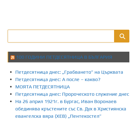
100 ГОДИНИ ПЕТДЕСЯТНИЦА В БЪЛГАРИЯ
Петдесятница днес: „Грабването” на Църквата
Петдесятница днес: А после – какво?
МОЯТА ПЕТДЕСЯТНИЦА
Петдесятница днес: Пророческото служение днес
На 26 април 1921г. в Бургас, Иван Воронаев
обединява кръстените със Св. Дух в Християнска
евангелска вяра (ХЕВ) „Пентекостел”