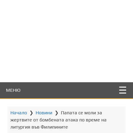
т
о
с
ъ
д
ъ
р
ж
а
н
и
е
МЕНЮ
Начало
❯
Новини
❯
Папата се моли за
жертвите от бомбената атака по време на
литургия във Филипините