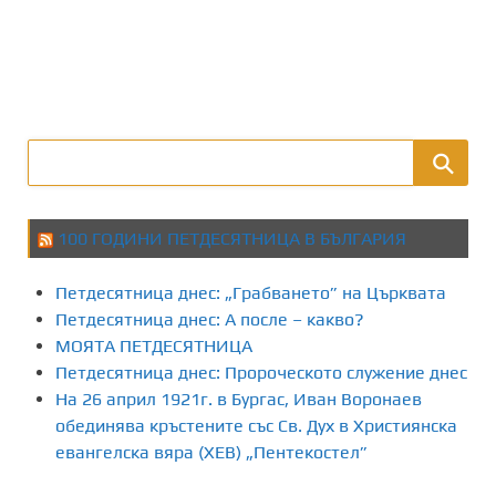
100 ГОДИНИ ПЕТДЕСЯТНИЦА В БЪЛГАРИЯ
Петдесятница днес: „Грабването” на Църквата
Петдесятница днес: А после – какво?
МОЯТА ПЕТДЕСЯТНИЦА
Петдесятница днес: Пророческото служение днес
На 26 април 1921г. в Бургас, Иван Воронаев
обединява кръстените със Св. Дух в Християнска
евангелска вяра (ХЕВ) „Пентекостел”