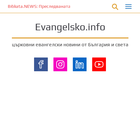
П
Bibliata.NEWS: Преследваната църква [4 декември 2025]
р
е
Evangelsko.info
м
и
н
църковни евангелски новини от България и света
е
т
е
к
ъ
м
о
с
н
о
в
н
о