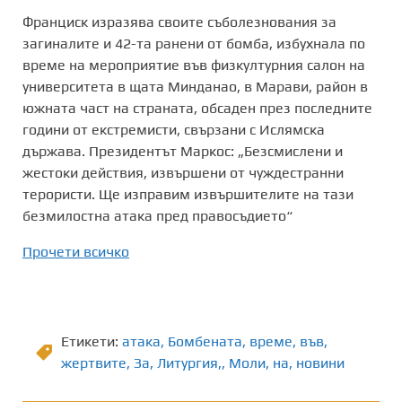
Франциск изразява своите съболезнования за
загиналите и 42-та ранени от бомба, избухнала по
време на мероприятие във физкултурния салон на
университета в щата Минданао, в Марави, район в
южната част на страната, обсаден през последните
години от екстремисти, свързани с Ислямска
държава. Президентът Маркос: „Безсмислени и
жестоки действия, извършени от чуждестранни
терористи. Ще изправим извършителите на тази
безмилостна атака пред правосъдието“
Прочети всичко
Етикети:
атака
,
Бомбената
,
време
,
във
,
жертвите
,
Зa
,
Литургия,
,
Моли
,
на
,
новини