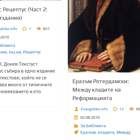
с Рецептус (Част 2:
издания)
elsko.info
1
851
.2010
иблията
ния
,
късни
,
Рецептус
. Донев Текстуст
ус събира в едно издание
текстове, който не се
Еразъм Ротердамски:
ава много от типичните
Между кладите на
дновековието и ето
Реформацията
Evangelsko.info
12
9
02.08.2010
За Библията
Еразъм
,
кладите
,
Между