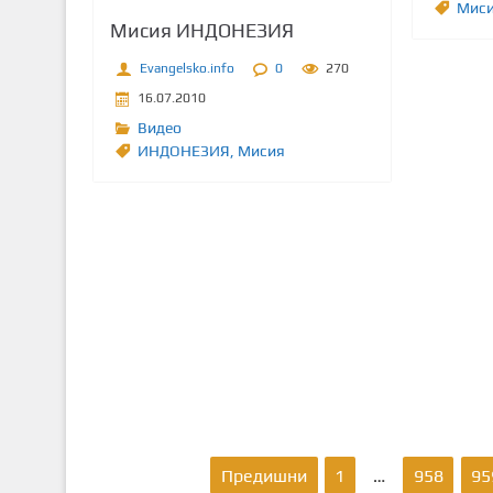
Миси
Мисия ИНДОНЕЗИЯ
Evangelsko.info
0
270
16.07.2010
Видео
ИНДОНЕЗИЯ
,
Мисия
Р
Предишни
1
…
958
95