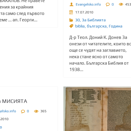
 БАКАЛОВ: Не правете
Evangelsko.info
0
45
ения за крайния
17.07.2010
та само след първото
ме ... ап. Георги...
30
,
За Библията
biblia
,
българска
,
Година
Д-р Теол. Доний К. Донев За
онези от читателите, които в
още се чудят на заглавието,
нека стане ясно от самото
начало. Българска Библия от
1938...
а МИСИЯТА
elsko.info
0
365
.2010
о