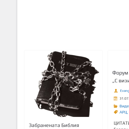
Форум 
„С виз
Evang
31.07
Виде
АРЦ
,
ЦИТАТИ
Забранената Библия