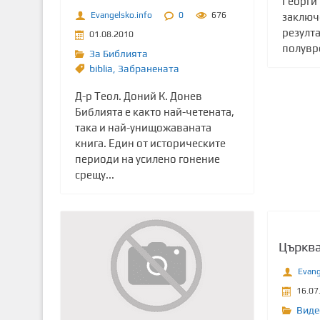
Георги
Evangelsko.info
0
676
заключ
резулта
01.08.2010
полувре
За Библията
biblia
,
Забранената
Д-р Теол. Доний К. Донев
Библията е както най-четената,
така и най-унищожаваната
книга. Един от историческите
периоди на усилено гонение
срещу...
Църкв
Evang
16.07
Виде