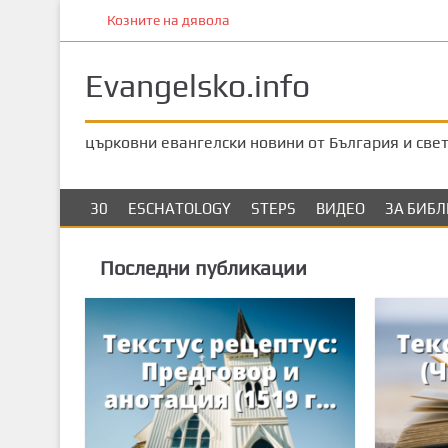
П
Козните на дявола
р
е
Evangelsko.info
м
и
н
църковни евангелски новини от България и све
е
т
е
30
ESCHATOLOGY
STEPS
ВИДЕО
ЗА БИБ
к
ъ
Последни публикации
м
о
с
н
о
в
н
о