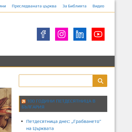
ини
Преследваната църква
За Библията
Видео
100 ГОДИНИ ПЕТДЕСЯТНИЦА В
БЪЛГАРИЯ
Петдесятница днес: „Грабването”
на Църквата