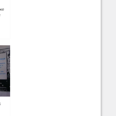
оже
е
8