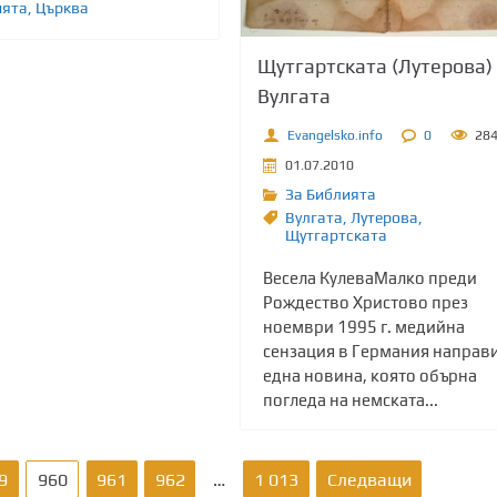
ята
,
Църква
Щутгартската (Лутерова)
Вулгата
Evangelsko.info
0
28
01.07.2010
За Библията
Вулгата
,
Лутерова
,
Щутгартската
Весела КулеваМалко преди
Рождество Христово през
ноември 1995 г. медийна
сензация в Германия направ
една новина, която обърна
погледа на немската...
9
960
961
962
…
1 013
Следващи