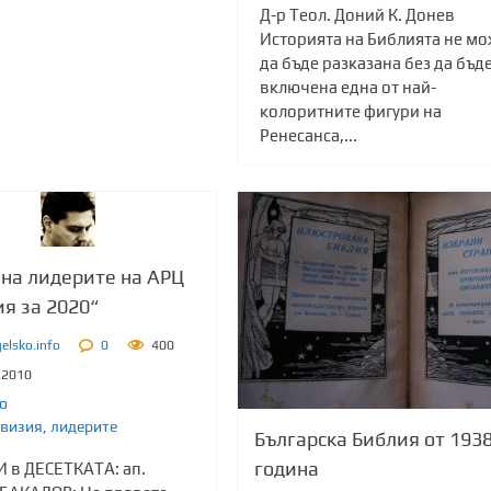
Д-р Теол. Доний К. Донев
Историята на Библията не м
да бъде разказана без да бъд
включена една от най-
колоритните фигури на
Ренесанса,...
на лидерите на АРЦ
ия за 2020“
elsko.info
0
400
.2010
о
визия
,
лидерите
Българска Библия от 193
година
 в ДЕСЕТКАТА: ап.