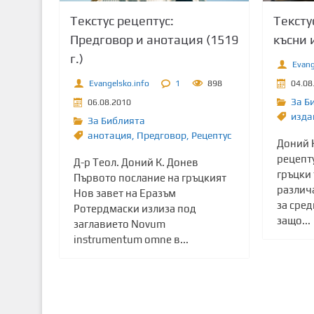
т
Текстус рецептус:
Тексту
о
Предговор и анотация (1519
късни 
с
г.)
ъ
Evang
д
Evangelsko.info
1
898
04.08
ъ
За Б
06.08.2010
р
изда
За Библията
ж
анотация
,
Предговор
,
Рецептус
Доний К
а
рецепт
Д-р Теол. Доний К. Донев
н
гръцки 
Първото послание на гръцкият
и
различ
Нов завет на Еразъм
е
за сре
Ротердмаски излиза под
защо...
заглавието Novum
instrumentum omne в...