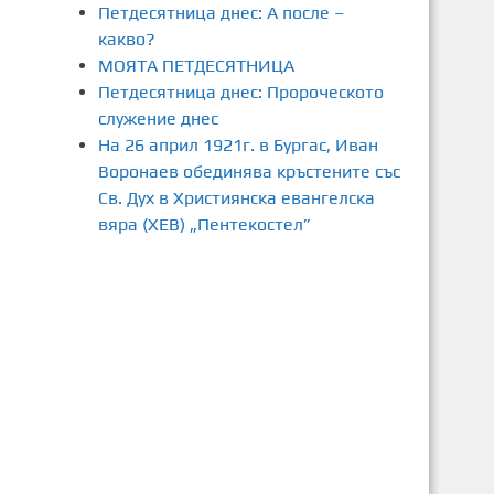
Петдесятница днес: А после –
какво?
МОЯТА ПЕТДЕСЯТНИЦА
Петдесятница днес: Пророческото
служение днес
На 26 април 1921г. в Бургас, Иван
Воронаев обединява кръстените със
Св. Дух в Християнска евангелска
вяра (ХЕВ) „Пентекостел”