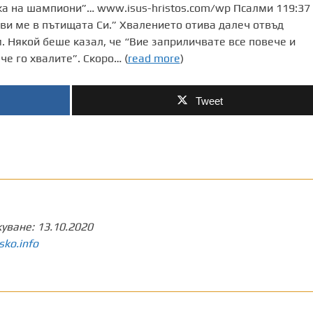
ка на шампиони”… www.isus-hristos.com/wp Псалми 119:37
иви ме в пътищата Си.” Хвалението отива далеч отвъд
м. Някой беше казал, че “Вие заприличвате все повече и
че го хвалите”. Скоро… (
read more
)
Tweet
куване:
13.10.2020
sko.info