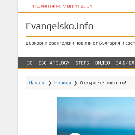
П
1 КОРИНТЯНИ, глава 11:23-34
р
е
Evangelsko.info
м
и
н
църковни евангелски новини от България и све
е
т
е
30
ESCHATOLOGY
STEPS
ВИДЕО
ЗА БИБ
к
ъ
м
Начало
❯
Новини
❯
Отвърнете очите си!
о
с
н
о
в
н
о