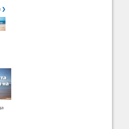
я ❯
да