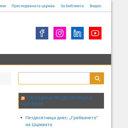
ини
Преследваната църква
За Библията
Видео
100 ГОДИНИ ПЕТДЕСЯТНИЦА В
БЪЛГАРИЯ
Петдесятница днес: „Грабването”
на Църквата