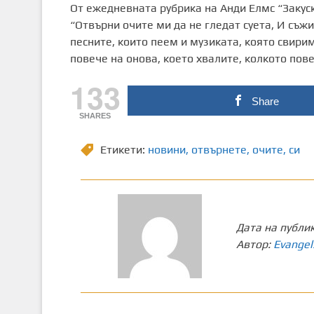
От ежедневната рубрика на Анди Елмс “Закус
“Отвърни очите ми да не гледат суета, И съж
песните, които пеем и музиката, която свири
повече на онова, което хвалите, колкото пове
133
Share
SHARES
Етикети:
новини
,
отвърнете
,
очите
,
си
Дата на публи
Автор:
Evangel