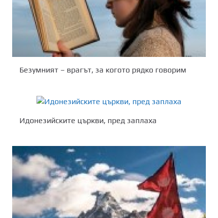
Безумният – врагът, за когото рядко говорим
Идонезийските църкви, пред заплаха