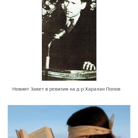
Новият Завет в ревизия на д-р Харалан Попов