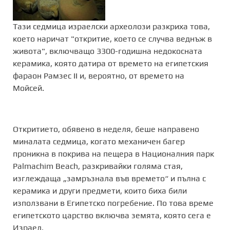
Тази седмица израелски археолози разкриха това,
което наричат ​​"откритие, което се случва веднъж в
живота", включващо 3300-годишна недокосната
керамика, която датира от времето на египетския
фараон Рамзес II и, вероятно, от времето на
Мойсей.
Откритието, обявено в неделя, беше направено
миналата седмица, когато механичен багер
проникна в покрива на пещера в Националния парк
Palmachim Beach, разкривайки голяма стая,
изглеждаща „замръзнала във времето“ и пълна с
керамика и други предмети, които биха били
използвани в Египетско погребение. По това време
египетското царство включва земята, която сега е
Израел.