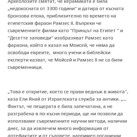
Археолозите смятат, че керамиката е била
„недокосната от 3300 години“ и датира от късната
бронзова епоха, приблизително по времето на
египетския фараон Рамзес II. Въпреки че
съвременните филми като "Принцът на Египет " и
"Десетте заповеди" изобразяват Рамзес като
фараона, който е казал на Моисей, че няма да
освободи евреите, много учени и библейски
експерти казват, че Мойсей и Рамзес II не са били
съвременници.
„Това е откритие, което се прави веднъж в живота“,
каза Ели Янай от Израелската служба за антики. „…
Фактът, че пещерата е била запечатана, а не
разграбена в по-късни периоди, ще ни позволи да
използваме съвременните научни методи, налични
днес, за да извлечем много информация от
артефактите и от съдовете, например органични