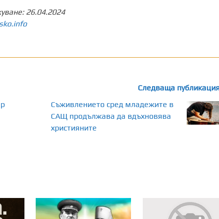
куване:
26.04.2024
sko.info
Следваща публикаци
ер
Съживлението сред младежите в
САЩ продължава да вдъхновява
християните