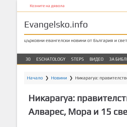
П
Козните на дявола
р
е
Evangelsko.info
м
и
н
църковни евангелски новини от България и све
е
т
е
30
ESCHATOLOGY
STEPS
ВИДЕО
ЗА БИБ
к
ъ
м
Начало
❯
Новини
❯
Никарагуа: правителств
о
с
Никарагуа: правителст
н
о
Алварес, Мора и 15 с
в
н
о