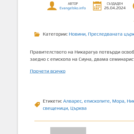
АВТОР
СЪЗДАДЕН
т
26.04.2024
Evangelsko.info
о
с
ъ
Категории:
Новини
,
Преследваната цър
д
ъ
р
Правителството на Никарагуа потвърди освоб
ж
заедно с епископа на Сиуна, двама семинарис
а
н
Прочети всичко
и
е
Етикети:
Алварес
,
епископите
,
Мора
,
Ни
свещеници
,
Църква