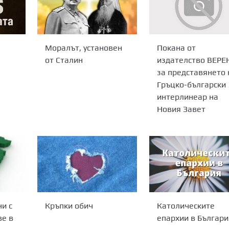
Моралът, установен
Покана от
от Сталин
издателство ВЕРЕ
за представянето 
Гръцко-български
интерлинеар на
Новия Завет
и с
Кръпки обич
Католическите
е в
епархии в Българи