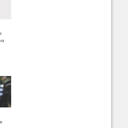
Н
на
я