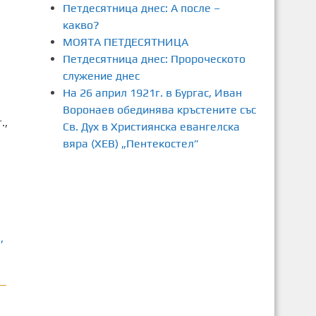
Петдесятница днес: А после –
какво?
МОЯТА ПЕТДЕСЯТНИЦА
Петдесятница днес: Пророческото
служение днес
На 26 април 1921г. в Бургас, Иван
Воронаев обединява кръстените със
.,
Св. Дух в Християнска евангелска
вяра (ХЕВ) „Пентекостел”
а
,