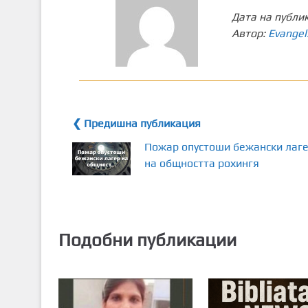
Дата на публи
Автор:
Evangel
❮ Предишна публикация
Пожар опустоши бежански лаг
на общността рохингя
Подобни публикации