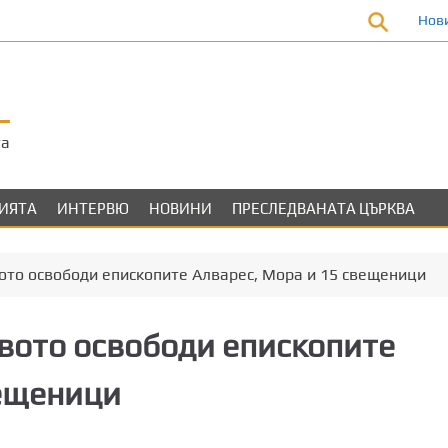
Нов
та
ЛИЯТА
ИНТЕРВЮ
НОВИНИ
ПРЕСЛЕДВАНАТА ЦЪРКВА
ото освободи епископите Алварес, Мора и 15 свещеници
вото освободи епископите
вещеници