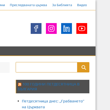
ини
Преследваната църква
За Библията
Видео
100 ГОДИНИ ПЕТДЕСЯТНИЦА В
БЪЛГАРИЯ
Петдесятница днес: „Грабването”
на Църквата