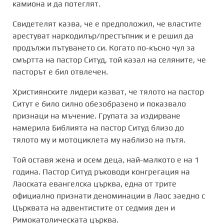
камиона и да потеглят.
Свидетелят казва, че е предположил, че властите
арестуват наркодилър/престъпник и е решил да
продължи пътуването си. Когато по-късно чул за
смъртта на пастор Ситуд, той казал на селяните, че
пасторът е бил отвлечен.
Християнските лидери казват, че тялото на пастор
Ситут е било силно обезобразено и показвало
признаци на мъчение. Групата за издирване
намерила Библията на пастор Ситуд близо до
тялото му и мотоциклета му наблизо на пътя.
Той оставя жена и осем деца, най-малкото е на 1
година. Пастор Ситуд ръководи конгрегация на
Лаоската евангелска църква, една от трите
официално признати деноминации в Лаос заедно с
Църквата на адвентистите от седмия ден и
Римокатолическата църква.