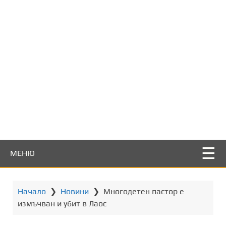
т
о
с
ъ
д
ъ
р
ж
а
н
и
е
МЕНЮ
Начало
❯
Новини
❯
Многодетен пастор е
измъчван и убит в Лаос