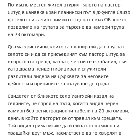
По-късно местен жител открил тялото на пастор
Ситуд в канавка край планински път в джунгла близо
до селото и качил снимки от сцената във ФБ, което
позволило на групата за търсене да намери трупа
на 23 октомври.
Двама християни, които са планирали да напуснат
селото си и да се присъединят към пастор Ситуд за
въпросната среща, казват, че той се е забавил, тъй
като двама неидентифицирани служители
разпитали лидера на църквата за неговите
дейности и причините за пътуване до града.
Свидетел от близкото село Уангхейн казал на
селяните, че спрял на пътя, когато видял черен
камион без регистрационни табели на 20 октомври,
деня, в който пасторът се отправил към срещата.
Той видял трима мъже да излизат от камиона и
хващайки друг мъж, насилствено да го хвърлят в