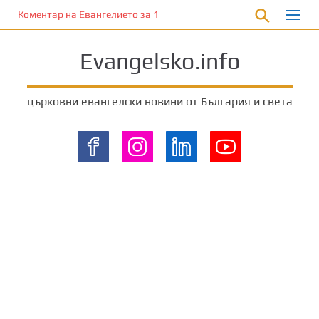
П
Коментар на Евангелието за 18 август 2024 г. от отец Йоан Хад
р
е
Evangelsko.info
м
и
н
църковни евангелски новини от България и света
е
т
е
к
ъ
м
о
с
н
о
в
н
о