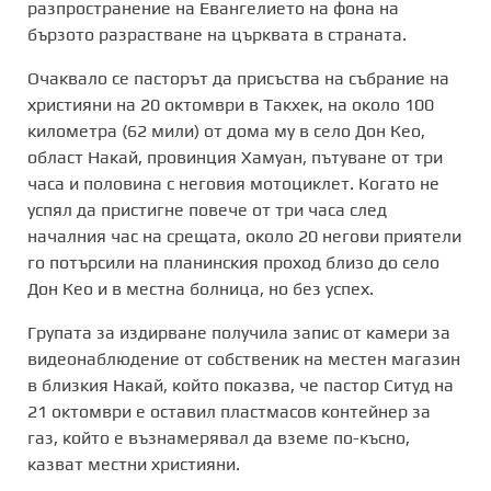
разпространение на Евангелието на фона на
бързото разрастване на църквата в страната.
Очаквало се пасторът да присъства на събрание на
християни на 20 октомври в Такхек, на около 100
километра (62 мили) от дома му в село Дон Кео,
област Накай, провинция Хамуан, пътуване от три
часа и половина с неговия мотоциклет. Когато не
успял да пристигне повече от три часа след
началния час на срещата, около 20 негови приятели
го потърсили на планинския проход близо до село
Дон Кео и в местна болница, но без успех.
Групата за издирване получила запис от камери за
видеонаблюдение от собственик на местен магазин
в близкия Накай, който показва, че пастор Ситуд на
21 октомври е оставил пластмасов контейнер за
газ, който е възнамерявал да вземе по-късно,
казват местни християни.