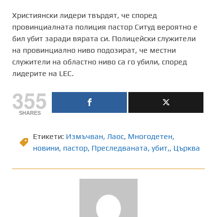
Християнски лидери твърдят, че според
провинциалната полиция пастор Ситуд вероятно е
бил убит заради вярата си. Полицейски служители
на провинциално ниво подозират, че местни
служители на областно ниво са го убили, според
лидерите на LEC.
355
SHARES
Етикети:
Измъчван
,
Лаос
,
Многодетен
,
новини
,
пастор
,
Преследваната
,
убит,
,
Църква