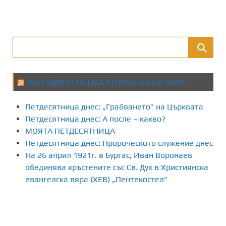
100 ГОДИНИ ПЕТДЕСЯТНИЦА В БЪЛГАРИЯ
Петдесятница днес: „Грабването” на Църквата
Петдесятница днес: А после – какво?
МОЯТА ПЕТДЕСЯТНИЦА
Петдесятница днес: Пророческото служение днес
На 26 април 1921г. в Бургас, Иван Воронаев
обединява кръстените със Св. Дух в Християнска
евангелска вяра (ХЕВ) „Пентекостел”