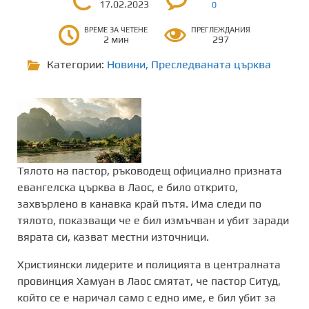
17.02.2023
0
ВРЕМЕ ЗА ЧЕТЕНЕ
ПРЕГЛЕЖДАНИЯ
2 мин
297
Категории:
Новини
,
Преследваната църква
Тялото на пастор, ръководещ официално призната
евангелска църква в Лаос, е било открито,
захвърлено в канавка край пътя. Има следи по
тялото, показващи че е бил измъчван и убит заради
вярата си, казват местни източници.
Християнски лидерите и полицията в централната
провинция Хамуан в Лаос смятат, че пастор Ситуд,
който се е наричал само с едно име, е бил убит за