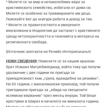
* Молете се за мир и непоколебима вяра за
християнското семейство, избягало от дома си.
Молете се особенно за травмираните им деца.
Поискайте Бог да осигури работа и доход за тях.
* Молете се правителството и умерените
мюсюлмани в Индонезия да застанат с християните
срещу нетолерантността и гоненията в интереса на
религиозната свобода.
(Източник: контакти на Релийз Интернешънъл)
НОВИ СВЕДЕНИЯ
: Помолете се за нашия ирански
брат Исмаил Магребинеджад, който току-що получи
удължение с две години по присъда за
принадлежност към „група, враждебна на режима“.
На 65 години, с мюсюлмански произход, той получи
тригодишна присъда за „обида на свещените
ислямски вярвания“ през месец януари. Той беше
арестуван в Шираз в началото на миналата година.
Молете се обжалването му да бъде успешно.