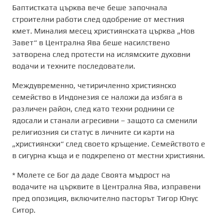
Баптистката църква вече беше започнала
строителни работи след одобрение от местния
кмет. Миналия месец християнската църква „Нов
Завет“ в Централна Ява беше насилствено
затворена след протести на ислямските духовни
водачи и техните последователи.
Междувременно, четиричленно християнско
семейство в Индонезия се наложи да избяга в
различен район, след като техни роднини се
ядосали и станали агресивни – защото са сменили
религиозния си статус в личните си карти на
„християнски“ след своето кръщение. Семейството е
в сигурна къща и е подкрепено от местни християни.
* Молете се Бог да даде Своята мъдрост на
водачите на църквите в Централна Ява, изправени
пред опозиция, включително пасторът Тигор Юнус
Ситор.