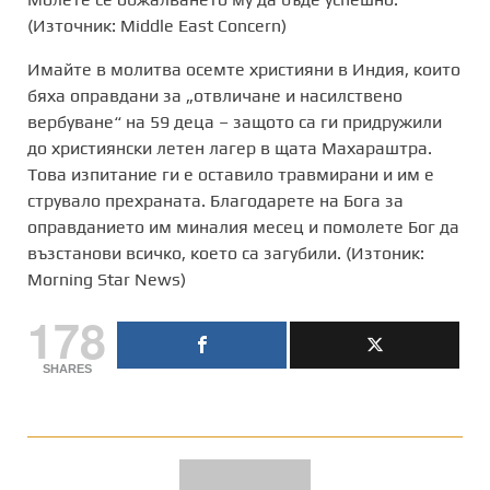
(Източник: Middle East Concern)
Имайте в молитва осемте християни в Индия, които
бяха оправдани за „отвличане и насилствено
вербуване“ на 59 деца – защото са ги придружили
до християнски летен лагер в щата Махараштра.
Това изпитание ги е оставило травмирани и им е
струвало прехраната. Благодарете на Бога за
оправданието им миналия месец и помолете Бог да
възстанови всичко, което са загубили. (Изтоник:
Morning Star News)
178
SHARES