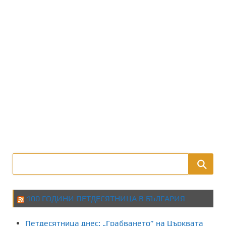
100 ГОДИНИ ПЕТДЕСЯТНИЦА В БЪЛГАРИЯ
Петдесятница днес: „Грабването” на Църквата