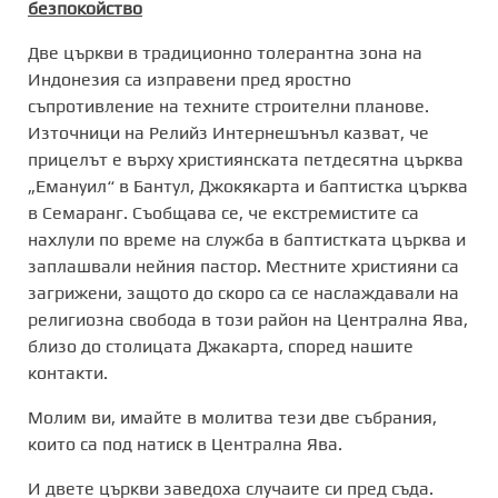
безпокойство
Две църкви в традиционно толерантна зона на
Индонезия са изправени пред яростно
съпротивление на техните строителни планове.
Източници на Релийз Интернешънъл казват, че
прицелът е върху християнската петдесятна църква
„Емануил“ в Бантул, Джокякарта и баптистка църква
в Семаранг. Съобщава се, че екстремистите са
нахлули по време на служба в баптистката църква и
заплашвали нейния пастор. Местните християни са
загрижени, защото до скоро са се наслаждавали на
религиозна свобода в този район на Централна Ява,
близо до столицата Джакарта, според нашите
контакти.
Молим ви, имайте в молитва тези две събрания,
които са под натиск в Централна Ява.
И двете църкви заведоха случаите си пред съда.