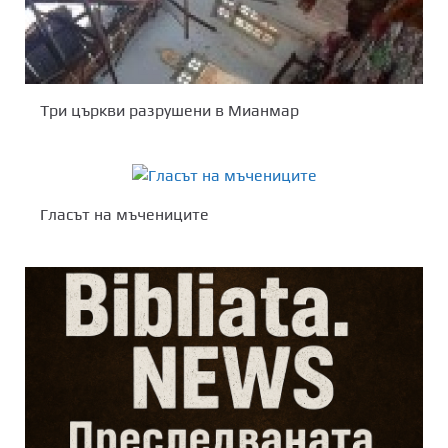
Три църкви разрушени в Мианмар
Гласът на мъчениците