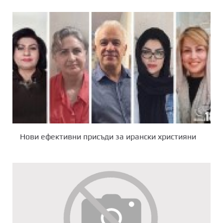
Нови ефективни присъди за ирански християни