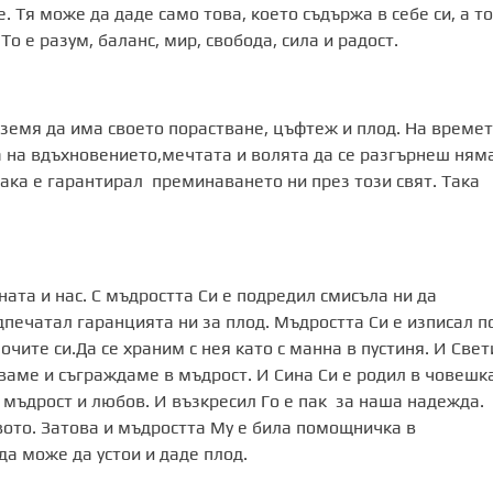
 Тя може да даде само това, което съдържа в себе си, а то
То е разум, баланс, мир, свобода, сила и радост.
 земя да има своето порастване, цъфтеж и плод. На време
а на вдъхновението,мечтата и волята да се разгърнеш ням
така е гарантирал преминаването ни през този свят. Така
ната и нас. С мъдростта Си е подредил смисъла ни да
дпечатал гаранцията ни за плод. Мъдростта Си е изписал п
очите си.Да се храним с нея като с манна в пустиня. И Свет
аваме и съграждаме в мъдрост. И Сина Си е родил в човешк
 мъдрост и любов. И възкресил Го е пак за наша надежда.
вото. Затова и мъдростта Му е била помощничка в
да може да устои и даде плод.