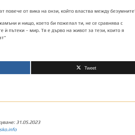
ат повече от вика на онзи, който властва между безумните
камъни и нищо, което би пожелал ти, не се сравнява с
 ѝ пътеки – мир. Тя е дърво на живот за тези, които я
ат"
Tweet
куване:
31.05.2023
sko.info