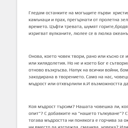
Гледам останките на могъщите първи христия
камънаци и прах, прегърнати от пролетна зеле
времето. Цъфти тревата, шумят горите,бродя
изригват вулканите, люлее се в люлка океанъ
Онова, което човек твори, рано или късно се 
или хилядолетия. Но не и което Бог е сътвори
отново възкръсва. Напук на всички войни, бо
закодирана в творението. Само на нас, чове
мъдрост или отхвърлили я.И възможността да
Коя мъдрост търсим? Нашата човешка ли, коя
опит"? С добавките на "нашето тълкуване"? 
тогава мъдростта ни понякога е горчива за о
ни вместо да изгражда, смачква човека? Или 