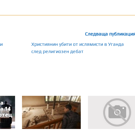
Следваща публикаци
ти
Християнин убити от ислямисти в Уганда
след религиозен дебат