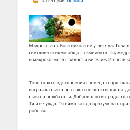
Категории:
Новини
Мъдростта от Бога никога не угнетява. Това н
светлината няма общо с тъмнината. Тя, мъдрос
и макрокосмоса с радост и веселие. И после к
Точно както вдъхновеният певец отваря гласа
изгражда съчка по съчка гнездото и звярът д
съня на рожбата си. Доброволно и с радостна
Тя ѝ е чужда. Тя няма как да вразумява с при
робство.