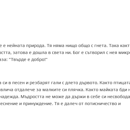
е е нейната природа. Тя няма нищо общо с гнета. Така какт
тта, затова е дошла в света ни. Бог е сътворил с нея микр
аза: "Твърде е добро!"
 си в песен и резбарят гали с длето дървото. Както птицат
овлича отдалече за малките си плячка. Както майката бди 
 надежда. Мъдростта не може да държи в себе си несвобода
теснение и принуждение. Тя е далеч от потисничество и