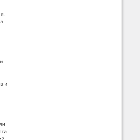
и,
на
ни
в и
ли
ята
м?