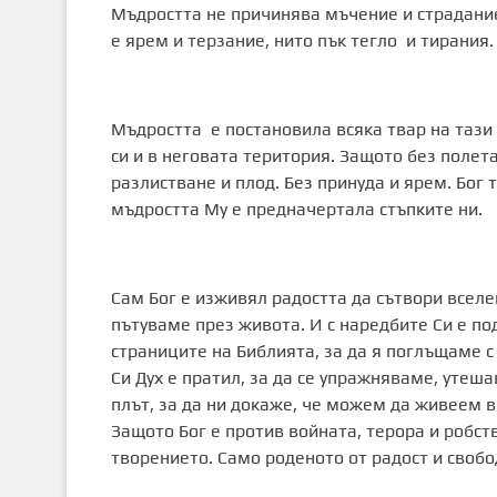
Мъдростта не причинява мъчение и страдание.
е ярем и терзание, нито пък тегло и тирания. 
Мъдростта е постановила всяка твар на тази
си и в неговата територия. Защото без полет
разлистване и плод. Без принуда и ярем. Бог 
мъдростта Му е предначертала стъпките ни.
Сам Бог е изживял радостта да сътвори вселе
пътуваме през живота. И с наредбите Си е по
страниците на Библията, за да я поглъщаме с 
Си Дух е пратил, за да се упражняваме, утеш
плът, за да ни докаже, че можем да живеем в
Защото Бог е против войната, терора и робст
творението. Само роденото от радост и свобо