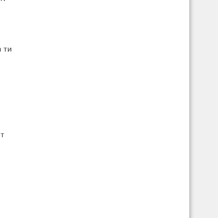
 ти
от