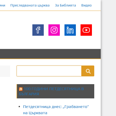
ини
Преследваната църква
За Библията
Видео
100 ГОДИНИ ПЕТДЕСЯТНИЦА В
БЪЛГАРИЯ
Петдесятница днес: „Грабването”
на Църквата