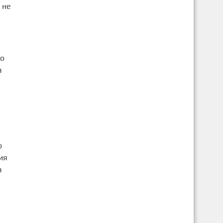
 не
то
а
о
ия
а