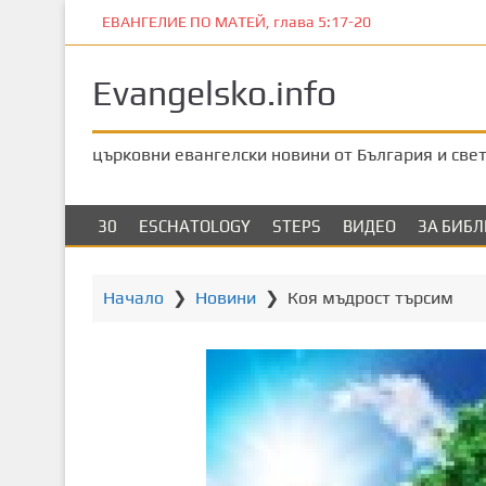
П
ЕВАНГЕЛИЕ ПО МАТЕЙ, глава 5:17-20
р
е
Evangelsko.info
м
и
н
църковни евангелски новини от България и све
е
т
е
30
ESCHATOLOGY
STEPS
ВИДЕО
ЗА БИБ
к
ъ
м
Начало
❯
Новини
❯
Коя мъдрост търсим
о
с
н
о
в
н
о