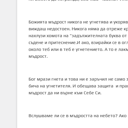
Божията мъдрост никога не угнетява и укоряв
виждаш недостоен. Никога няма да отреже кр
нахлузи хомота на "задължителната буква от
съдене и притеснение.И ако, взирайки се в ог
около теб или в теб е угнетението. А то е ла
мъдрост.
Бог мрази гнета и това ни е заръчил не само 
бича на угнетителя. И обещава защита и прав
мъдрост да ни върне към Себе Си.
Вслушваме ли се в мъдростта на небето? Ако 