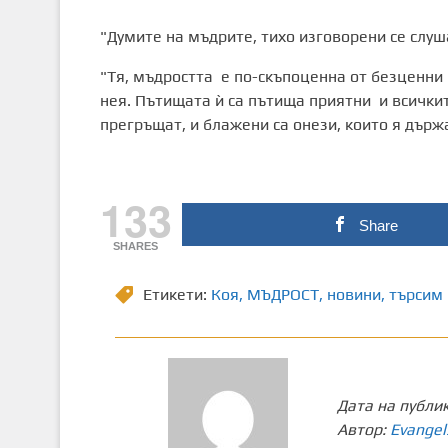
"Думите на мъдрите, тихо изговорени се слуш
"Тя, мъдростта е по-скъпоценна от безценни 
нея. Пътищата ѝ са пътища приятни и всичките
прегръщат, и блажени са онези, които я държ
133
Share
SHARES
Етикети:
Коя
,
МЪДРОСТ
,
новини
,
търсим
Дата на публи
Автор:
Evangel