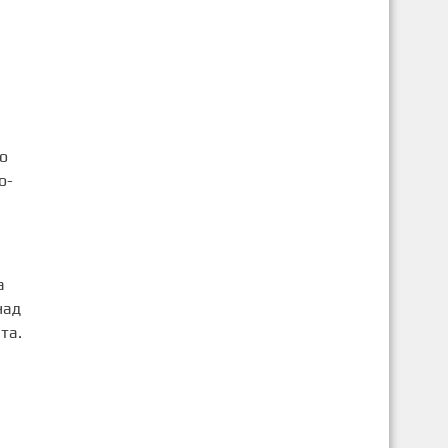
о
о-
а
над
та.