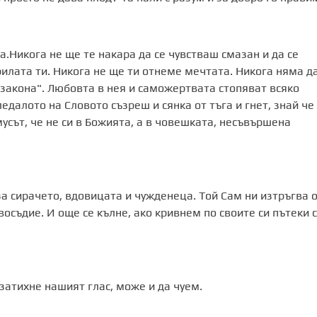
а.Никога не ще те накара да се чувстваш смазан и да се
илата ти. Никога не ще ти отнеме мечтата. Никога няма да
 закона". Любовта в нея и саможертвата стопяват всяко
ледалото на Словото съзреш и сянка от тъга и гнет, знай че
кмусът, че не си в Божията, а в човешката, несъвършена
за сирачето, вдовицата и чужденеца. Той Сам ни изтръгва 
осъдие. И още се кълне, ако кривнем по своите си пътеки с
затихне нашият глас, може и да чуем.