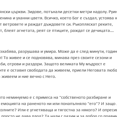
нски църкви. Зидове, потънали десетки метри надолу. Руин
нина и уханни цветя. Всичко, което Бог е създал, устоява 
т ветровете и раждат дъждовете си. Ръкопляскат реките,
т, блеят агнетата, реят се птиците, раждат се дечицата….
изхабява, разрушава и умира. Може да е след минути, годи
л! То живее и се подновява, минава през своите сезони и
мби, отрови и раздори. Защото великата Му мъдрост е
ците е оставил свободата да живеем, приели Неговата любо
 живеем и ние вечно с Него.
то неминуемо е с примеса на "собственото разбиране и
С емоцията на раненото ни или понапълняло "его"? И защо 
колните? Или е угнетяваща и тягостна за някого? И опреси
просто не дава плод? Та нали с разум и за добро го прави