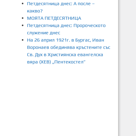
Петдесятница днес: А после –
какво?
МОЯТА ПЕТДЕСЯТНИЦА
Петдесятница днес: Пророческото
служение днес
На 26 април 1921г. в Бургас, Иван
Воронаев обединява кръстените със
Св. Дух в Християнска евангелска
вяра (ХЕВ) „Пентекостел”