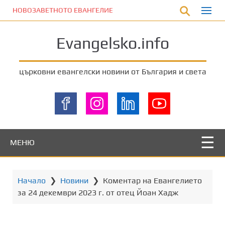
П
НОВОЗАВЕТНОТО ЕВАНГЕЛИЕ
р
е
Evangelsko.info
м
и
н
църковни евангелски новини от България и света
е
т
е
к
ъ
м
МЕНЮ
о
с
н
Начало
❯
Новини
❯
Коментар на Евангелието
о
за 24 декември 2023 г. от отец Йоан Хадж
в
н
о