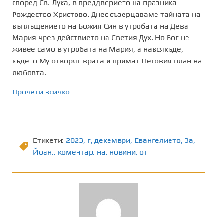
според Св. Лука, в преддверието на празника
Рождество Христово. Днес съзерцаваме тайната на
въплъщението на Божия Син в утробата на Дева
Мария чрез действието на Светия Дух. Но Бог не
живее само в утробата на Мария, а навсякъде,
където Му отворят врата и примат Неговия план на
любовта.
Прочети всичко
Етикети:
2023
,
г
,
декември
,
Евангелието
,
Зa
,
Йоан,
,
коментар
,
на
,
новини
,
от