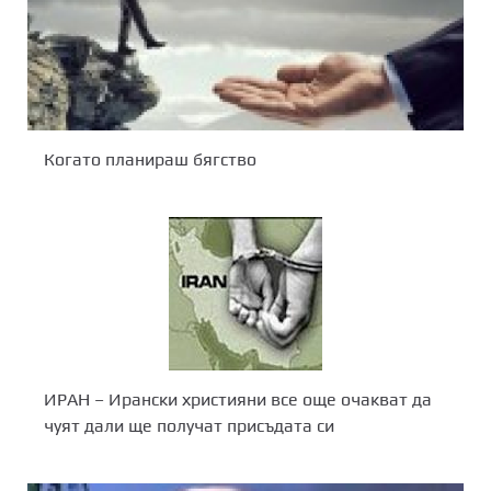
Когато планираш бягство
ИРАН – Ирански християни все още очакват да
чуят дали ще получат присъдата си