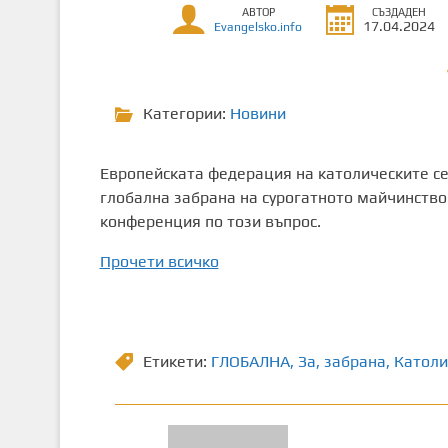
АВТОР
СЪЗДАДЕН
т
17.04.2024
Evangelsko.info
о
с
ъ
Категории:
Новини
д
ъ
р
Европейската федерация на католическите се
ж
глобална забрана на сурогатното майчинство.
а
конференция по този въпрос.
н
и
Прочети всичко
е
Етикети:
ГЛОБАЛНА
,
Зa
,
забрана
,
Католи