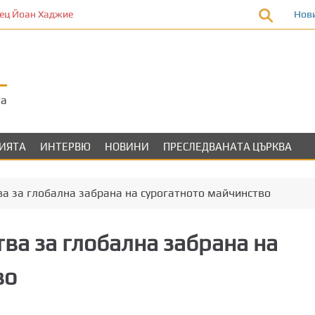
ц Йоан Хаджие
Нов
та
ЛИЯТА
ИНТЕРВЮ
НОВИНИ
ПРЕСЛЕДВАНАТА ЦЪРКВА
а за глобална забрана на сурогатното майчинство
ва за глобална забрана на
во