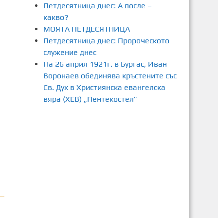
Петдесятница днес: А после –
какво?
МОЯТА ПЕТДЕСЯТНИЦА
Петдесятница днес: Пророческото
служение днес
На 26 април 1921г. в Бургас, Иван
Воронаев обединява кръстените със
Св. Дух в Християнска евангелска
вяра (ХЕВ) „Пентекостел”