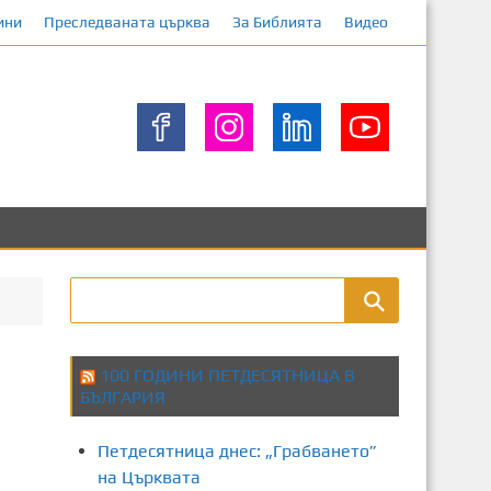
ини
Преследваната църква
За Библията
Видео
100 ГОДИНИ ПЕТДЕСЯТНИЦА В
БЪЛГАРИЯ
Петдесятница днес: „Грабването”
на Църквата