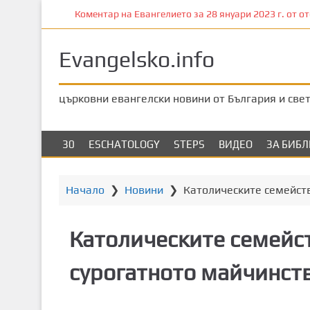
П
Коментар на Евангелието за 28 януари 2023 г. от оте
р
е
Evangelsko.info
м
и
н
църковни евангелски новини от България и све
е
т
е
30
ESCHATOLOGY
STEPS
ВИДЕО
ЗА БИБ
к
ъ
м
Начало
❯
Новини
❯
Католическите семейств
о
с
Католическите семейст
н
о
сурогатното майчинст
в
н
о