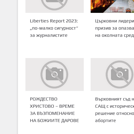
Църковни лидери
Liberties Report 2023:
призив за опазв
„по-малко сигурност“
на околната сре
за журналистите
РОЖДЕСТВО
Върховният съд 
ХРИСТОВО – ВРЕМЕ
САЩ с историчес
ЗА ВЪЗПОМЕНАНИЕ
решение относн
НА БОЖИИТЕ ДАРОВЕ
абортите