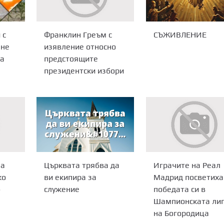
 с
Франклин Греъм с
СЪЖИВЛЕНИЕ
ане
изявление относно
да
предстоящите
президентски избори
Църквата трябва да
на
Играчите на Реал
ви екипира за
ко
Мадрид посветиха
служение
о
победата си в
Шампионската ли
на Богородица