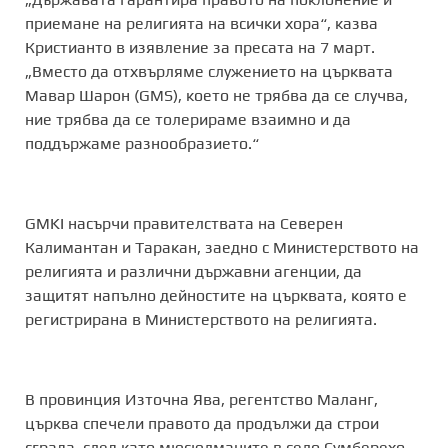
приемане на религията на всички хора“, казва
Кристианто в изявление за пресата на 7 март.
„Вместо да отхвърляме служението на църквата
Мавар Шарон (GMS), което не трябва да се случва,
ние трябва да се толерираме взаимно и да
поддържаме разнообразието.“
GMKI насърчи правителствата на Северен
Калимантан и Таракан, заедно с Министерството на
религията и различни държавни агенции, да
защитят напълно дейностите на църквата, която е
регистрирана в Министерството на религията.
В провинция Източна Ява, регентство Маланг,
църква спечели правото да продължи да строи
сграда, след като мюсюлманите в село Сумберехо,