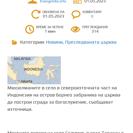
01.05.2023
Evangelsko.info
ОБНОВЕНА НА
КОМЕНТАРИ
01.05.2023
0
ВРЕМЕ ЗА ЧЕТЕНЕ
ПРЕГЛЕЖДАНИЯ
1 мин
314
Категории:
Новини
,
Преследваната църква
Мюсюлманите в село в североизточната част на
Индонезия на остров Борнео забраниха на църква
да построи сграда за богослужение, съобщават
източници.
Местните лидери на село Селумит, в град Таракан в