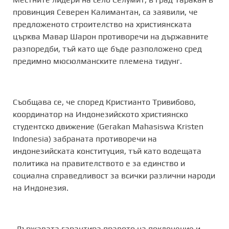
провинция Северен Калимантан, са заявили, че
предложеното строителство на християнската
църква Мавар Шарон противоречи на държавните
разпоредби, тъй като ще бъде разположено сред
предимно мюсюлманските племена тидунг.
Съобщава се, че според Кристианто Тривибово,
координатор на Индонезийското християнско
студентско движение (Gerakan Mahasiswa Kristen
Indonesia) забраната противоречи на
индонезийската конституция, тъй като водещата
политика на правителството е за единство и
социална справедливост за всички различни народи
на Индонезия.
„Държавата гарантира правото на поклонение и