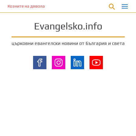
П
Козните на дявола
р
е
Evangelsko.info
м
и
н
църковни евангелски новини от България и света
е
т
е
к
ъ
м
о
с
н
о
в
н
о