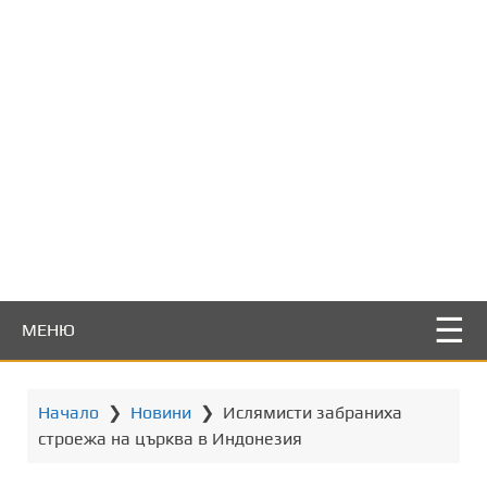
т
о
с
ъ
д
ъ
р
ж
а
н
и
е
МЕНЮ
Начало
❯
Новини
❯
Ислямисти забраниха
строежа на църква в Индонезия