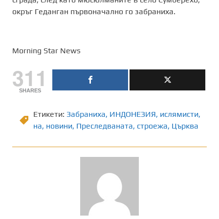
окръг Геданган първоначално го забраниха.
Morning Star News
311
SHARES
Етикети:
Забраниха
,
ИНДОНЕЗИЯ
,
ислямисти
,
на
,
новини
,
Преследваната
,
строежа
,
Църква