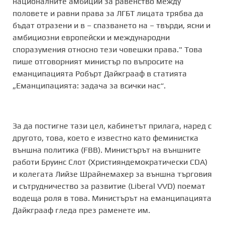
националните амбиции за равенство между
половете и равни права за ЛГБТ лицата трябва да
бъдат отразени и в – спазването на – твърди, ясни и
амбициозни европейски и международни
споразумения относно тези човешки права." Това
пише отговорният министър по въпросите на
еманципацията Робърт Дайкграаф в статията
„Еманципацията: задача за всички нас“.
За да постигне тази цел, кабинетът прилага, наред с
другото, това, което е известно като феминистка
външна политика (FBB). Министърът на външните
работи Бруинс Слот (Християндемократически CDA)
и колегата Лийзе Шрайнемахер за външна търговия
и сътрудничество за развитие (Liberal VVD) поемат
водеща роля в това. Министърът на еманципацията
Дайкграаф гледа през раменете им.