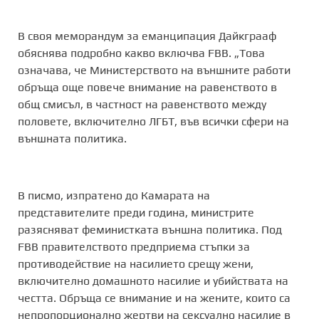
В своя меморандум за еманципация Дайкграаф
обяснява подробно какво включва FBB. „Това
означава, че Министерството на външните работи
обръща още повече внимание на равенството в
общ смисъл, в частност на равенството между
половете, включително ЛГБТ, във всички сфери на
външната политика.
В писмо, изпратено до Камарата на
представителите преди година, министрите
разясняват феминистката външна политика. Под
FBB правителството предприема стъпки за
противодействие на насилието срещу жени,
включително домашното насилие и убийствата на
честта. Обръща се внимание и на жените, които са
непропорционално жертви на сексуално насилие в