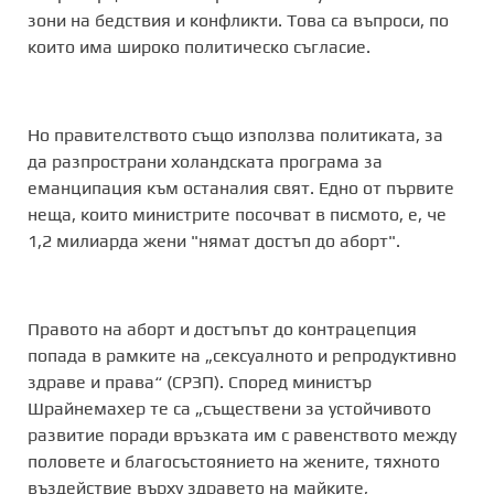
зони на бедствия и конфликти. Това са въпроси, по
които има широко политическо съгласие.
Но правителството също използва политиката, за
да разпространи холандската програма за
еманципация към останалия свят. Едно от първите
неща, които министрите посочват в писмото, е, че
1,2 милиарда жени "нямат достъп до аборт".
Правото на аборт и достъпът до контрацепция
попада в рамките на „сексуалното и репродуктивно
здраве и права“ (СРЗП). Според министър
Шрайнемахер те са „съществени за устойчивото
развитие поради връзката им с равенството между
половете и благосъстоянието на жените, тяхното
въздействие върху здравето на майките,