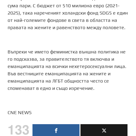
сума пари. С бюджет от 510 милиона евро (2021-
2025), така нареченият холандски фонд SDG5 е един
от най-големите фондове в света в областта на
правата на жените и равенството между половете.
Въпреки че името феминистка външна политика не
го подсказва, за правителството тя включва и
еманципацията на всички нехетеросексуални лица.
Във вестниците еманципацията на жените и
еманципацията на ЛГБТ общността често се
споменават в едно и също изречение.
CNE NEWS
133