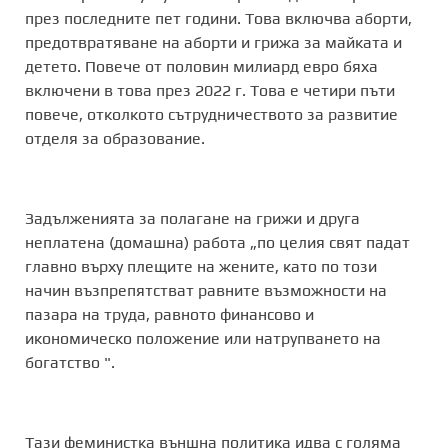
през последните пет години. Това включва аборти,
предотвратяване на аборти и грижа за майката и
детето. Повече от половин милиард евро бяха
включени в това през 2022 г. Това е четири пъти
повече, отколкото сътрудничеството за развитие
отделя за образование.
Задълженията за полагане на грижи и друга
неплатена (домашна) работа „по целия свят падат
главно върху плещите на жените, като по този
начин възпрепятстват равните възможности на
пазара на труда, равното финансово и
икономическо положение или натрупването на
богатство ".
Тази феминистка външна политика идва с голяма