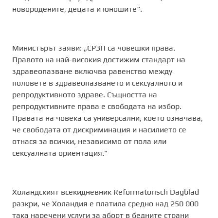
новородените, децата и юношите“.
Министърът заяви: „СРЗП са човешки права.
Правото на най-високия достижим стандарт на
здравеопазване включва равенство между
половете в здравеопазването и сексуалното и
репродуктивното здраве. Същността на
репродуктивните права е свободата на избор.
Правата на човека са универсални, което означава,
че свободата от дискриминация и насилието се
отнася за всички, независимо от пола или
сексуалната ориентация."
Xоландският всекидневник Reformatorisch Dagblad
разкри, че Холандия е платила средно над 250 000
така наречени услуги за аборт в бедните страни