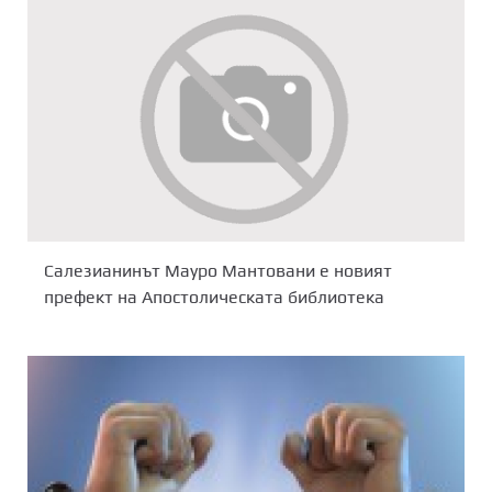
Салезианинът Мауро Мантовани е новият
префект на Апостолическата библиотека