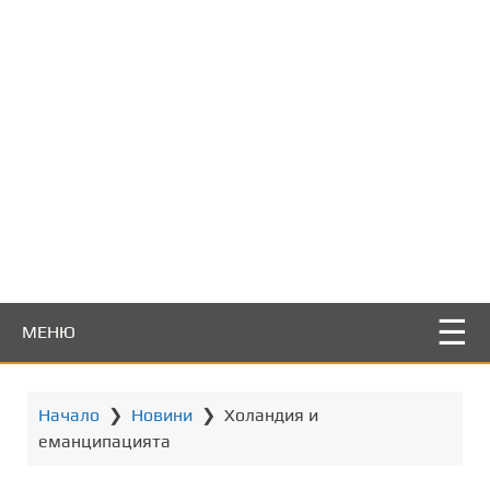
т
о
с
ъ
д
ъ
р
ж
а
н
и
е
МЕНЮ
Начало
❯
Новини
❯
Холандия и
еманципацията