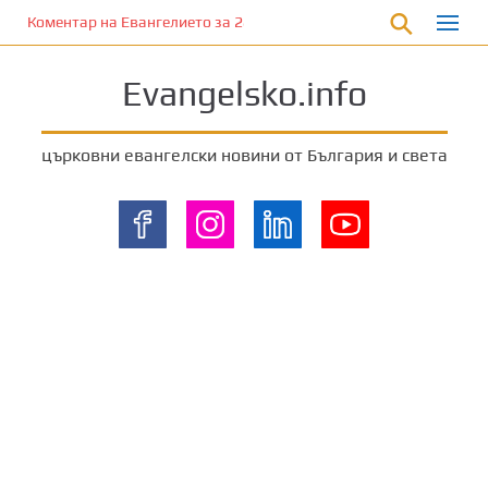
П
Коментар на Евангелието за 28 януари 2023 г. от отец Йоан Ха
р
е
Evangelsko.info
м
и
н
църковни евангелски новини от България и света
е
т
е
к
ъ
м
о
с
н
о
в
н
о