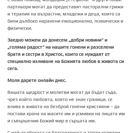
партньори могат да предоставят пасторални грижи
и терапия на възрастни, младежи и деца, които са
били дълбоко наранени емоционално, психически и
физически.
Заедно можем да донесем „добри новини“ и
„голяма радост“ на нашите гонени и разселени
братя и сестри в Христос, които се нуждаят от
специално изливане на Божията любов в живота си
сега.
Моля дарете онлайн днес.
Вашата щедрост и молитви могат да бъдат съда,
чрез който любовта, която не знае граници, се
влива в живота на безброй гонени християни – да
постави храна на масите им и усмивки на лицата им
и съвършения Божий мир в сърцата им.
С най-дълбоката си благодарност и топли коледни