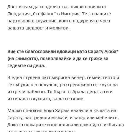
Днес искам да споделя с вас някои новини от
Фондация „Стефанос“ в Нигерия. Те са нашите
партньори в служение, които подкрепяте чрез
вашата щедрост и молитви.
Вие сте благословили вдовици като Сарату Аюба*
(на снимката), позволявайки и да се грижи за
седемте си деца.
В една студена октомвриска вечер, семейството й
се събудило в полунощ, разтревожено от звука на
изтрели наблизо. Тя бързо събрала децата си и
изтичала в кухнята, за да се скрие.
Малко по-късно Боко Харам нахлули в къщата на
Сарату, застреляли мъжа й, и запалили мебелите.
Докато пожарите изпепелявали дома й, тя избягала
от къщата с ужасените си деца.