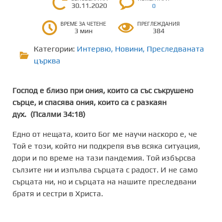
30.11.2020
0
ВРЕМЕ ЗА ЧЕТЕНЕ
ПРЕГЛЕЖДАНИЯ
3 мин
384
Категории:
Интервю
,
Новини
,
Преследваната
църква
Господ е близо при ония, които са със съкрушено
сърце, и спасява ония, които са с разкаян
дух. (Псалми 34:18)
Едно от нещата, които Бог ме научи наскоро е, че
Той е този, който ни подкрепя във всяка ситуация,
дори и по време на тази пандемия. Той избърсва
сълзите ни и изпълва сърцата с радост. И не само
сърцата ни, но и сърцата на нашите преследвани
братя и сестри в Христа.