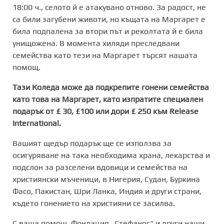
18:00 ч., селото й е атакувано отново. За радост, не
са били загубени животи, но къщата на Маргарет е
била подпалена за втори път и реколтата й е била
унищожена. В момента хиляди преследвани
семейства като тези на Маргарет търсят нашата
помощ.
Тази Коледа може да подкрепите гонени семейства
като това на Маргарет, като изпратите специален
подарък от £ 30, £100 или дори £ 250 към Release
International.
Вашият щедър подарък ще се използва за
осигуряване на така необходима храна, лекарства и
подслон за разселени вдовици и семейства на
християнски мъченици, в Нигерия, Судан, Буркина
Фасо, Пакистан, Шри Ланка, Индия и други страни,
където гонението на християни се засилва.
С ваша помощ, Фондация „Стефанос“ и други наши