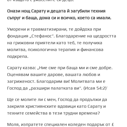
Онази нощ Сарату и децата й загубили техния
съпруг и баща, дома си и всичко, което са имали.
Уморени и травматизирани, те дойдоха при
фондация „Стефанос“. Благодарение на щедростта
на грижовни приятели като теб, те получиха
молитва, психологична терапия и финансова
подкрепа.
Сарату казва: „Ние сме при баща ми и сме добре.
Оценявам вашите дарове, вашата любов и
загриженост. Благодарим ви! Молитвата ми е
Господ да „разшири палатката ви“. (Исая 54:2)’
Ще се молите ли с мен, Господ да продължи да
закриля християнските вдовици като Сарату и
техните семейства в тези трудни времена?
Моля, изпратете специален коледен подарък от £