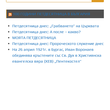
100 ГОДИНИ ПЕТДЕСЯТНИЦА В БЪЛГАРИЯ
Петдесятница днес: „Грабването” на Църквата
Петдесятница днес: А после – какво?
МОЯТА ПЕТДЕСЯТНИЦА
Петдесятница днес: Пророческото служение днес
На 26 април 1921г. в Бургас, Иван Воронаев
обединява кръстените със Св. Дух в Християнска
евангелска вяра (ХЕВ) „Пентекостел”