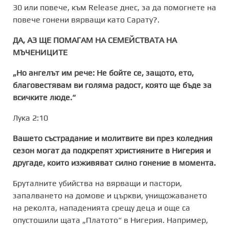
30 или повече, към Release днес, за да помогнете на
повече гонени вярващи като Сарату?.
ДА, АЗ ЩЕ ПОМАГАМ НА СЕМЕЙСТВАТА НА
МЪЧЕНИЦИТЕ
„Но ангелът им рече: Не бойте се, защото, ето,
благовестявам ви голяма радост, която ще бъде за
всичките люде.
“
Лука 2:10
Вашето състрадание и молитвите ви през коледния
сезон могат да подкрепят християните в Нигерия и
другаде, които изживяват силно гонение в момента.
Бруталните убийства на вярващи и пастори,
запалването на домове и църкви, унищожаването
на реколта, нападенията срещу деца и още са
опустошили щата „Платото“ в Нигерия. Например,