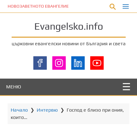
П
НОВОЗАВЕТНОТО ЕВАНГЕЛИЕ
р
е
Evangelsko.info
м
и
н
църковни евангелски новини от България и света
е
т
е
к
ъ
м
МЕНЮ
о
с
н
Начало
❯
Интервю
❯
Господ е близо при ония,
о
които…
в
н
о