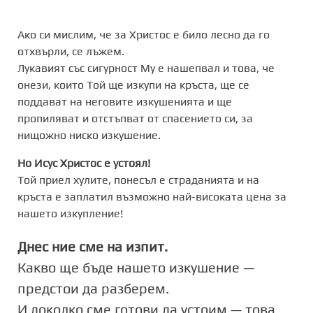
Ако си мислим, че за Христос е било лесно да го
отхвърли, се лъжем.
Лукавият със сигурност Му е нашепвал и това, че
онези, които Той ще изкупи на кръста, ще се
поддават на неговите изкушенията и ще
пропиляват и отстъпват от спасението си, за
нищожно ниско изкушение.
Но Исус Христос е устоял!
Той приел хулите, понесъл е страданията и на
кръста е заплатил възможно най-високата цена за
нашето изкупление!
Днес ние сме на изпит.
Какво ще бъде нашето изкушение —
предстои да разберем.
И доколко сме готови да устоим — това