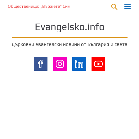
П
Общественици: „Вържете” Синода и владиците…
р
е
Evangelsko.info
м
и
н
църковни евангелски новини от България и света
е
т
е
к
ъ
м
о
с
н
о
в
н
о