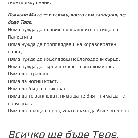
своето изкушение:
Поклони Ми се — и всичко, което съм завладял, ще
бъде Твое.
Няма нужда да вървиш по прашните пътища на
Палестина.
Няма нужда да проповядваш на коравовратен
народ.
Няма нужда да изцеляваш неблагодарни сърца.
Няма нужда да търпиш тяхното високомерие.
Няма да страдаш.
Няма да носиш кръст.
Няма да бъдеш прикован.
Няма да те заплюват, няма да те бият, няма да те
поругават.
Няма да плащаш цена, която няма да бъде оценена.
Всичко ще бъде Твое.