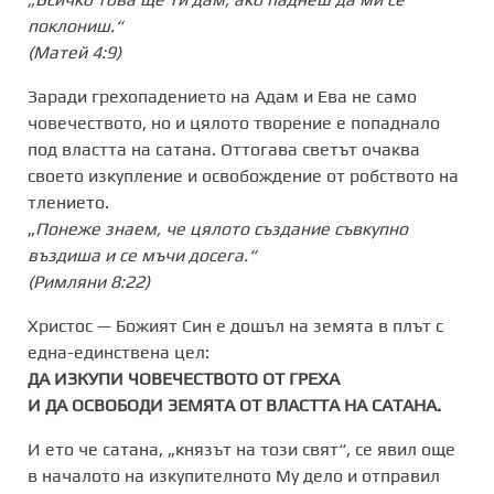
поклониш.“
(Матей 4:9)
Заради грехопадението на Адам и Ева не само
човечеството, но и цялото творение е попаднало
под властта на сатана. Оттогава светът очаква
своето изкупление и освобождение от робството на
тлението.
„
Понеже знаем, че цялото създание съвкупно
въздиша и се мъчи досега.“
(Римляни 8:22)
Христос — Божият Син е дошъл на земята в плът с
една-единствена цел:
ДА ИЗКУПИ ЧОВЕЧЕСТВОТО ОТ ГРЕХА
И ДА ОСВОБОДИ ЗЕМЯТА ОТ ВЛАСТТА НА САТАНА.
И ето че сатана, „князът на този свят“, се явил още
в началото на изкупителното Му дело и отправил