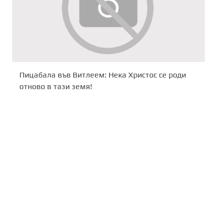
Пицабала във Витлеем: Нека Христос се роди
отново в тази земя!