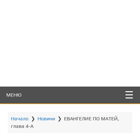
т
о
с
ъ
д
ъ
р
ж
а
н
и
е
МЕНЮ
Начало
❯
Новини
❯
ЕВАНГЕЛИЕ ПО МАТЕЙ,
глава 4-A