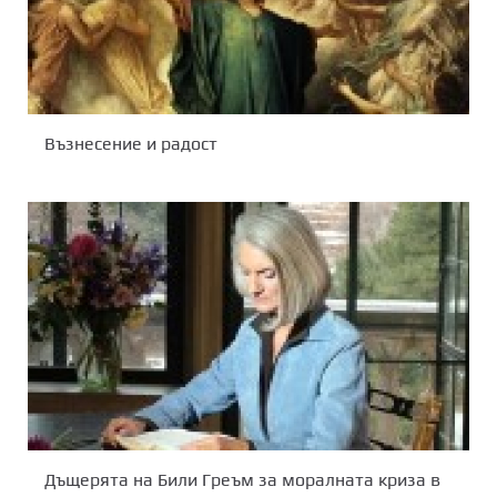
Възнесение и радост
Дъщерята на Били Греъм за моралната криза в