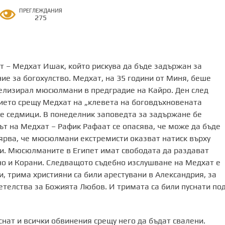
ПРЕГЛЕЖДАНИЯ
275
т – Медхат Ишак, който рискува да бъде задържан за
е за богохулство. Медхат, на 35 години от Миня, беше
нгелизирал мюсюлмани в предградие на Кайро. Ден след
ието срещу Медхат на „клевета на боговдъхновената
ве седмици. В понеделник заповедта за задържане бе
ът на Медхат – Рафик Рафаат се опасява, че може да бъде
ярва, че мюсюлмани екстремисти оказват натиск върху
ти. Мюсюлманите в Египет имат свободата да раздават
о и Корани. Следващото съдебно изслушване на Медхат е
и, трима християни са били арестувани в Александрия, за
етелства за Божията Любов. И тримата са били пуснати по
нат и всички обвинения срещу него да бъдат свалени.