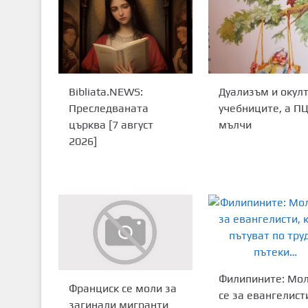
Дуализъм и окулт
Bibliata.NEWS:
учебниците, а П
Преследваната
мълчи
църква [7 август
2026]
Филипините: Мо
Франциск се моли за
се за евангелист
загинали мигранти