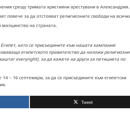
нения срещу тримата християни арестувани в Александрия.
вят повече за да отстояват религиозните свободи на всичк
 малцинство на страната.
в Египет, като се присъедините към нашата кампания:
зоваваща египетското правителство да наложи религиозни
хаштаг everyright), за да кажете на други за петицията по
 14 – 16 септември, за да се присъедините към египетски
ия.
Tweet