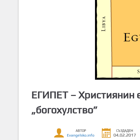
т
о
с
ъ
д
ъ
р
ж
а
н
и
е
ЕГИПЕТ – Християнин е
„богохулство”
АВТОР
СЪЗДАДЕН
04.02.2017
Evangelsko.info