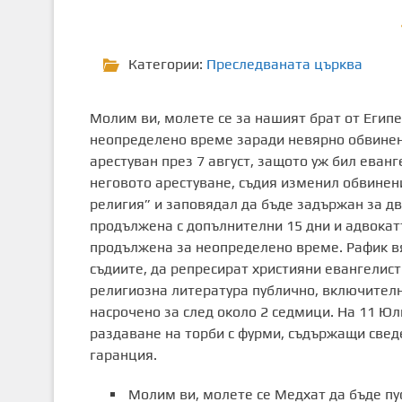
Категории:
Преследваната църква
Молим ви, молете се за нашият брат от Египе
неопределено време заради невярно обвинени
арестуван през 7 август, защото уж бил ева
неговото арестуване, съдия изменил обвинен
религия” и заповядал да бъде задържан за д
продължена с допълнителни 15 дни и адвокат
продължена за неопределено време. Рафик в
съдиите, да репресират християни евангелис
религиозна литература публично, включителн
насрочено за след около 2 седмици. На 11 Юл
раздаване на торби с фурми, съдържащи свед
гаранция.
Молим ви, молете се Медхат да бъде пус