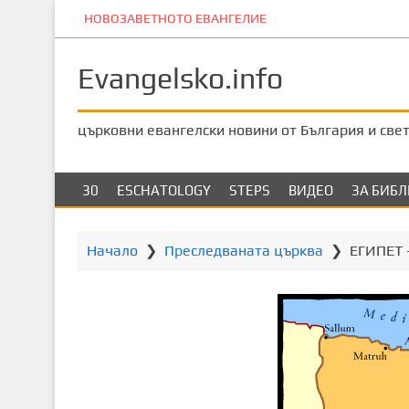
П
НОВОЗАВЕТНОТО ЕВАНГЕЛИЕ
р
е
Evangelsko.info
м
и
н
църковни евангелски новини от България и све
е
т
е
30
ESCHATOLOGY
STEPS
ВИДЕО
ЗА БИБ
к
ъ
м
Начало
❯
Преследваната църква
❯
ЕГИПЕТ –
о
с
н
о
в
н
о