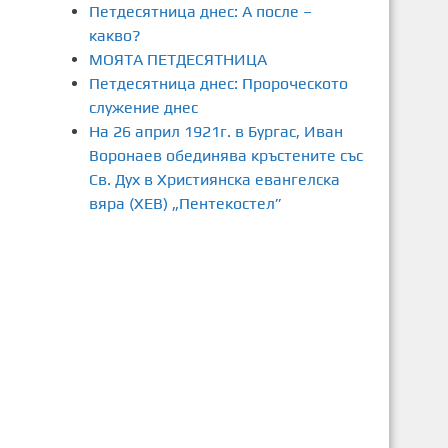
Петдесятница днес: А после –
какво?
МОЯТА ПЕТДЕСЯТНИЦА
Петдесятница днес: Пророческото
служение днес
На 26 април 1921г. в Бургас, Иван
Воронаев обединява кръстените със
Св. Дух в Християнска евангелска
вяра (ХЕВ) „Пентекостел”