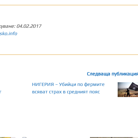
куване:
04.02.2017
sko.info
Следваща публикаци
НИГЕРИЯ – Убийци по фермите
г
всяват страх в средният пояс