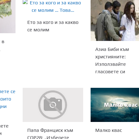
Ето за кого и за какво
се молим
 в
Ц
Aзиа Биби към
християните:
Използвайте
гласовете си
лете
Малко квас
Папа Франциск към
и
COP28: „Изберете