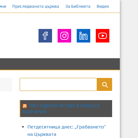
ини
Преследваната църква
За Библията
Видео
100 ГОДИНИ ПЕТДЕСЯТНИЦА В
БЪЛГАРИЯ
Петдесятница днес: „Грабването”
на Църквата