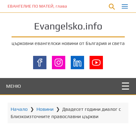
П
ЕВАНГЕЛИЕ ПО МАТЕЙ, глава 5:17-20
р
е
Evangelsko.info
м
и
н
църковни евангелски новини от България и света
е
т
е
к
ъ
м
МЕНЮ
о
с
н
Начало
❯
Новини
❯
Двадесет години диалог с
о
Близкоизточните православни църкви
в
н
о