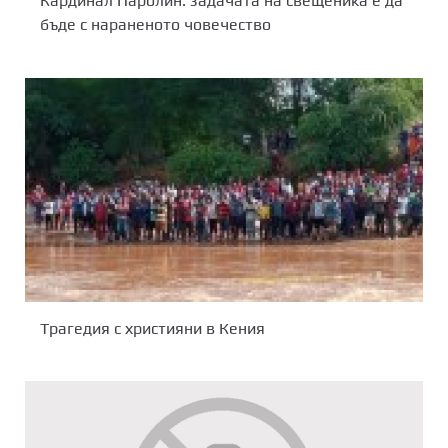
Кардинал Паролин: задачата на свещеника е да
бъде с нараненото човечество
Трагедия с християни в Кения