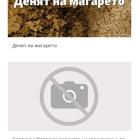
Денят на магарето