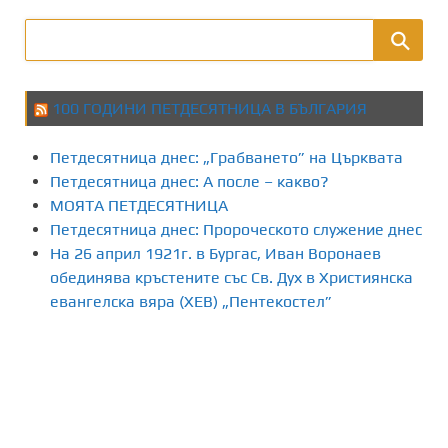
100 ГОДИНИ ПЕТДЕСЯТНИЦА В БЪЛГАРИЯ
Петдесятница днес: „Грабването” на Църквата
Петдесятница днес: А после – какво?
МОЯТА ПЕТДЕСЯТНИЦА
Петдесятница днес: Пророческото служение днес
На 26 април 1921г. в Бургас, Иван Воронаев
обединява кръстените със Св. Дух в Християнска
евангелска вяра (ХЕВ) „Пентекостел”