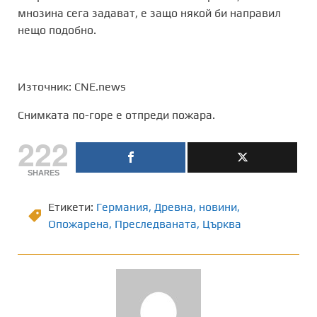
мнозина сега задават, е защо някой би направил
нещо подобно.
Източник: CNE.news
Снимката по-горе е отпреди пожара.
222
SHARES
Етикети:
Германия
,
Древна
,
новини
,
Опожарена
,
Преследваната
,
Църква