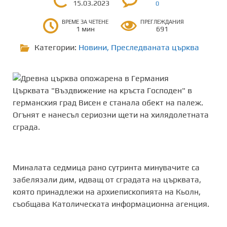
15.03.2023
0
ВРЕМЕ ЗА ЧЕТЕНЕ
ПРЕГЛЕЖДАНИЯ
1 мин
691
Категории:
Новини
,
Преследваната църква
Църквата "Въздвижение на кръста Господен" в
германския град Висен е станала обект на палеж.
Огънят е нанесъл сериозни щети на хилядолетната
сграда.
Миналата седмица рано сутринта минувачите са
забелязали дим, идващ от сградата на църквата,
която принадлежи на архиепископията на Кьолн,
съобщава Католическата информационна агенция.