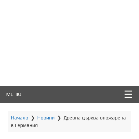
т
о
с
ъ
д
ъ
р
ж
а
н
и
е
МЕНЮ
Начало
❯
Новини
❯
Древна църква опожарена
в Германия