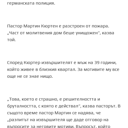
германската полиция.
Пастор Мартин Кюртен е разстроен от пожара.
„Част от молитвения дом беше унищожен“, казва
той.
Според Кюртер извършителят е мъж на 39 години,
който живее в близкия квартал. За мотивите му все
още не се знае нищо.
„Това, което е страшно, е решителността и
бруталността, с която е действал“, казва пасторът. В
същото време пастор Мартин се надява, че
„разпитът на извършителя ще даде отговор на
въпросите за неговите мотиви. Въпросът, който