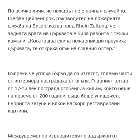
По всичко личи, че пожарът не е почнал случайно.
Щефан Дейпенброк, ръководител на пожарната
служба на Висен, казва пред Rhein Zeitung, че
задната врата на църквата е била разбита с тежки
камъни. „Когато два екипа пожарникари проучиха
църквата, те откриха огън на главния олтар.“
Въпреки че успяха бързо да го изгасят, големи части
от интериора пострадаха от огъня. Главният олтар
от 17-ти век пострада особено, а килим, който беше
на повече от 200 години, също беше унищожен.
Енорията загуби и някои наскоро реставрирани
картини.
Междувременно извършителят е задържан от