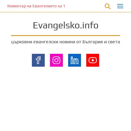
П
Коментар на Евангелието за 18 август 2024 г. от отец Йоан Хад
р
е
Evangelsko.info
м
и
н
църковни евангелски новини от България и света
е
т
е
к
ъ
м
о
с
н
о
в
н
о