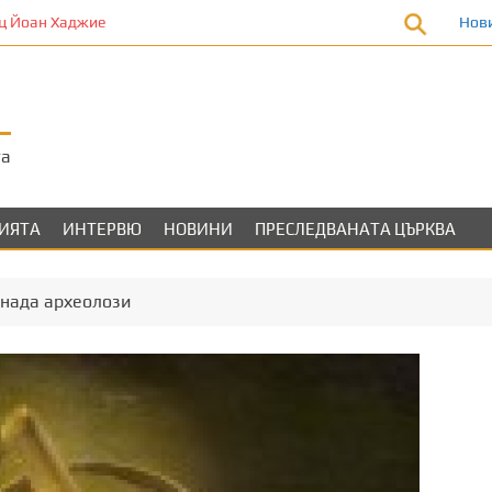
 Йоан Хаджие
Нов
та
ЛИЯТА
ИНТЕРВЮ
НОВИНИ
ПРЕСЛЕДВАНАТА ЦЪРКВА
енада археолози