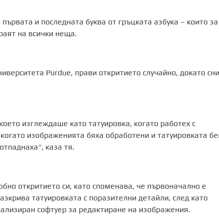
 първата и последната буква от гръцката азбука – които за
раят на всички неща.
университета Purdue, прави откритието случайно, докато сн
което изглеждаше като татуировка, когато работех с
о когато изображенията бяха обработени и татуировката б
тпаднаха“, каза тя.
обно откритието си, като споменава, че първоначално е
разкрива татуировката с поразителни детайли, след като
иализиран софтуер за редактиране на изображения.