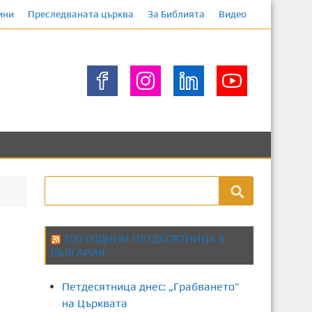
ини
Преследваната църква
За Библията
Видео
100 ГОДИНИ ПЕТДЕСЯТНИЦА В
БЪЛГАРИЯ
Петдесятница днес: „Грабването”
на Църквата