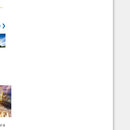
я ❯
ога