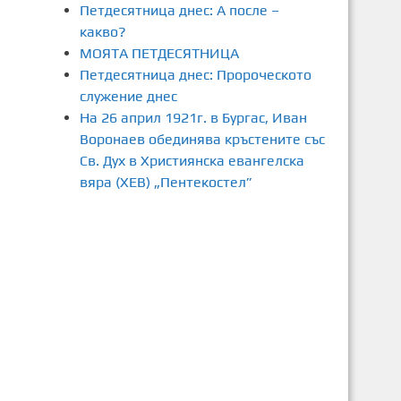
Петдесятница днес: А после –
какво?
МОЯТА ПЕТДЕСЯТНИЦА
Петдесятница днес: Пророческото
служение днес
На 26 април 1921г. в Бургас, Иван
Воронаев обединява кръстените със
Св. Дух в Християнска евангелска
вяра (ХЕВ) „Пентекостел”