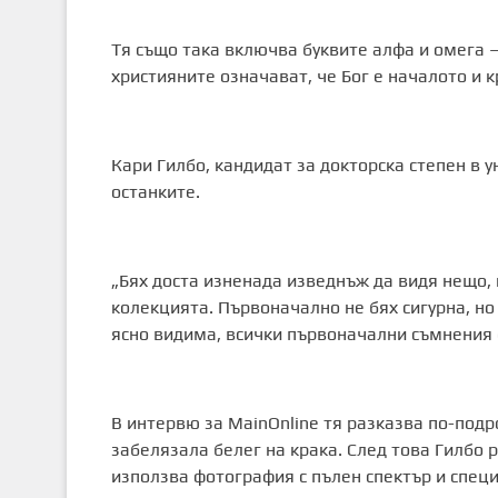
Тя също така включва буквите алфа и омега –
християните означават, че Бог е началото и к
Кари Гилбо, кандидат за докторска степен в 
останките.
„Бях доста изненада изведнъж да видя нещо, 
колекцията. Първоначално не бях сигурна, н
ясно видима, всички първоначални съмнения о
В интервю за MainOnline тя разказва по-подр
забелязала белег на крака. След това Гилбо 
използва фотография с пълен спектър и спец