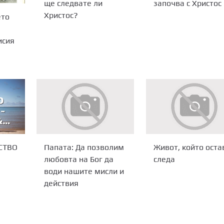
започва с Христос
ще следвате ли
Христос?
ето
исия
СТВО
Папата: Да позволим
Живот, който оста
любовта на Бог да
следа
води нашите мисли и
действия