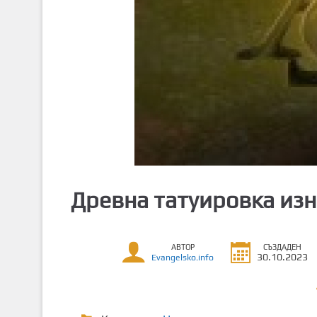
т
о
с
ъ
д
ъ
р
ж
а
н
и
Древна татуировка из
е
АВТОР
СЪЗДАДЕН
30.10.2023
Evangelsko.info