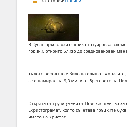
Категории:
Новини
В Судан археолози откриха татуировка, споме
години, открито близо до средновековен мана
Тялото вероятно е било на един от монасите
се е намирал на 9,3 мили от бреговете на Нил
Открита от група учени от Полския център з
„Христограма“, която съчетава гръцките букви
името на Христос.