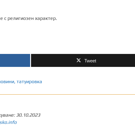
е с религиозен характер.
Tweet
новини
,
татуировка
куване:
30.10.2023
sko.info