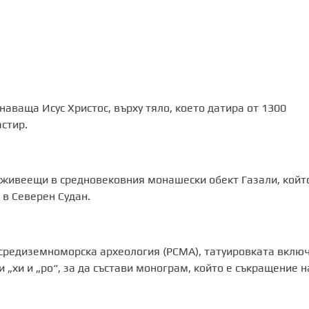
наваща Исус Христос, върху тяло, което датира oт 1300
стир.
, живеещи в средновековния монашески обект Газали, койт
 в Северен Судан.
а средиземноморска археология (PCMA), татуировката вклю
 „хи и „ро“, за да състави монограм, който е съкращение н