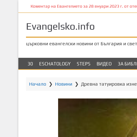
П
Коментар на Евангелието за 28 януари 2023 г. от отец
р
е
Evangelsko.info
м
и
н
църковни евангелски новини от България и све
е
т
е
30
ESCHATOLOGY
STEPS
ВИДЕО
ЗА БИБ
к
ъ
м
Начало
❯
Новини
❯
Древна татуировка изн
о
с
н
о
в
н
о