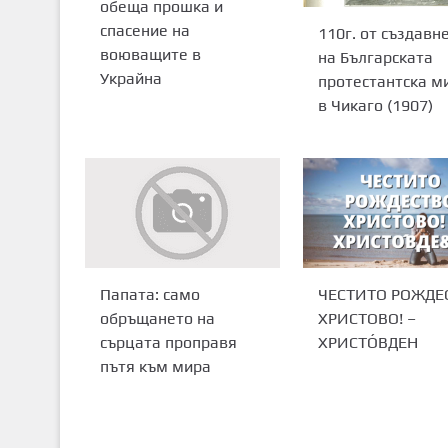
обеща прошка и
спасение на
110г. от създавн
воюващите в
на Българската
Украйна
протестантска м
в Чикаго (1907)
ЧЕСТИТО РОЖДЕ
Папата: само
ХРИСТОВО! –
обръщането на
ХРИСТО́ВДЕН
сърцата проправя
пътя към мира