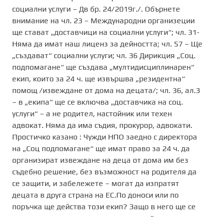
социални услуги – Дв бр. 24/2019г./. Обърнете
внимание на чл. 23 – Международни организеции
ще стават „доставчици на социални услуги“; чл. 31-
Няма да имат наш лиценз за дейността; чл. 57 – Ще
„създават“ социални услуги; чл. 36 Дирикция „Соц.
подпомагане“ ще създава „мултидисциплинарен“
екип, които за 24 ч. ще извършва „резидентна“
помощ /извеждане от дома на децата/; чл. 36, ал.3
– в „екипа“ ще се включва „доставчика на соц.
услуги“ – а не родител, настойник или техен
адвокат. Няма да има съдия, прокурор, адвокати.
Простичко казано : Чужди НПО заедно с директора
на „Соц подпомагане“ ще имат право за 24 ч. да
организират извеждане на деца от дома им без
съдебно решение, без възможност на родителя да
се защити, и забележете – могат да изпратят
децата в друга страна на ЕС.По доноси или по
поръчка ще действа този екип? Защо в него ще се