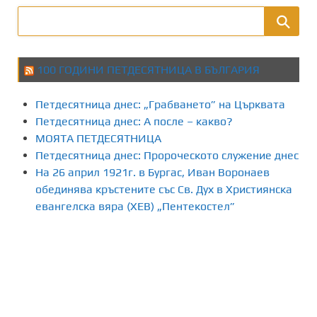
100 ГОДИНИ ПЕТДЕСЯТНИЦА В БЪЛГАРИЯ
Петдесятница днес: „Грабването” на Църквата
Петдесятница днес: А после – какво?
МОЯТА ПЕТДЕСЯТНИЦА
Петдесятница днес: Пророческото служение днес
На 26 април 1921г. в Бургас, Иван Воронаев
обединява кръстените със Св. Дух в Християнска
евангелска вяра (ХЕВ) „Пентекостел”