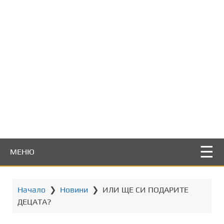
т
о
с
ъ
д
ъ
р
ж
а
н
и
е
МЕНЮ
Начало
❯
Новини
❯
ИЛИ ЩЕ СИ ПОДАРИТЕ
ДЕЦАТА?