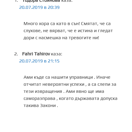
Тодора Стоянова
каза:
20.07.2019 в 20:39
Много хора са като в сън! Смятат, че са
слухове, не вярват, че е истина и гледат
дори с насмешка на тревогите ни!
Fahri Tahirov
каза:
20.07.2019 в 21:15
Ами къде са нашити управници . Иначе
отчитат невероятни успехи , а са слепи за
тези извращения . Ами явно ще има
саморазправа , когато държавата допуска
такива Закони .