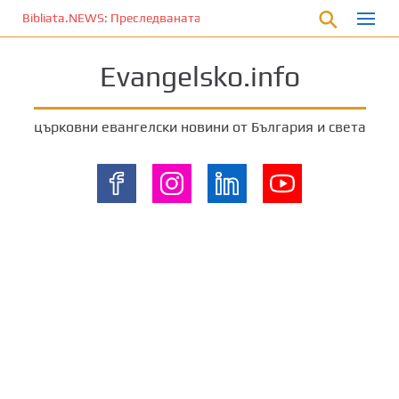
П
Bibliata.NEWS: Преследваната църква [4 декември 2025]
р
е
Evangelsko.info
м
и
н
църковни евангелски новини от България и света
е
т
е
к
ъ
м
о
с
н
о
в
н
о