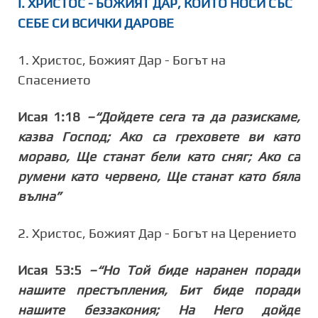
І. ХРИСТОС - БОЖИЯТ ДАР, КОЙТО НОСИ СЪС
СЕБЕ СИ ВСИЧКИ ДАРОВЕ
1.
Христос, Божият Дар - Богът на
Спасението
Исая 1:18
–“Дойдете сега та да разискаме,
казва Господ; Ако са греховете ви като
мораво, Ще станат бели като сняг; Ако са
румени като червено, Ще станат като бяла
вълна”
2. Христос, Божият Дар - Богът на Церението
Исая 53:5
–“Но Той биде наранен поради
нашите престъпления, Бит биде поради
нашите беззакония; На Него дойде