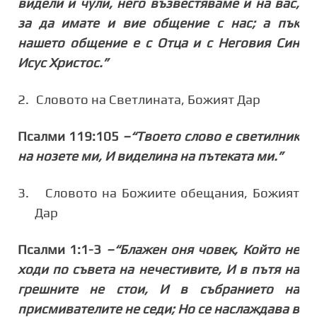
видели и чули, него възвестяваме и на вас,
за да имате и вие общение с нас; а пък
нашето общение е с Отца и с Неговия Син
Исус Христос.”
2.
Словото на Светлината, Божият Дар
Псалми 119:105
–“Твоето слово е светилник
на нозете ми, И виделина на пътеката ми.”
3.
Словото на Божиите обещания, Божият
Дар
Псалми 1:1-3
–“Блажен оня човек, Който не
ходи по съвета на нечестивите, И в пътя на
грешните не стои, И в събранието на
присмивателите не седи; Но се наслаждава в