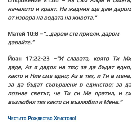
Откровение 21:6б
–“Аз съм Алфа и Омега,
началото и краят. На жадния ще дам даром
от извора на водата на живота.”
Матей 10:8
–“...даром сте приели, даром
давайте.”
Йоан 17:22-23
–“И славата, която Ти Ми
даде, Аз я дадох на тях; за да бъдат едно,
както и Ние сме едно; Аз в тях, и Ти в мене,
за да бъдат съвършени в единство; за да
познае светът, че Ти си Ме пратил, и си
възлюбил тях както си възлюбил и Мене.”
Честито Рождество Христово!