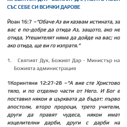
СЪС СЕБЕ СИ ВСИЧКИ ДАРОВЕ
Йоан 16:7
–“Обаче Аз ви казвам истината, за
вас е по-добре да отида Аз, защото, ако не
отида, Утешителят няма да дойде на вас; но
ако отида, ще ви го изпратя.”
1.
Святият Дух, Божият Дар - Министър на
Божията администрация
1Коринтяни 12:27-28
–“А вие сте Христово
тяло, и по отделно части от Него. И Бог е
поставил някои в църквата да бъдат: първо
апостоли, второ пророци, трето учители,
други да правят чудеса, някои имат
изцелителни дарби, други с дарби на