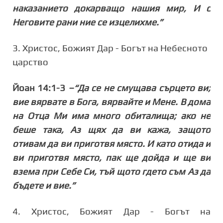
наказанието докарващо нашия мир, И с
Неговите рани ние се изцелихме.”
3. Христос, Божият Дар - Богът на Небесното
царство
Йоан 14:1-3
–“Да се не смущава сърцето ви;
вие вярвате в Бога, вярвайте и Мене. В дома
на Отца Ми има много обиталища; ако не
беше така, Аз щях да ви кажа, защото
отивам да ви приготвя място. И като отида и
ви приготвя място, пак ще дойда и ще ви
взема при Себе Си, тъй щото гдето съм Аз да
бъдете и вие.”
4. Христос, Божият Дар - Богът на