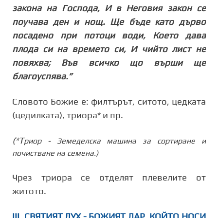
закона на Господа, И в Неговия закон се
поучава ден и нощ. Ще бъде като дърво
посадено при потоци води, Което дава
плода си на времето си, И чийто лист не
повяхва; Във всичко що върши ще
благоуспява.”
Словото Божие е: филтърът, ситото, цедката
(цедилката), триора
*
и пр.
(
*
Т
риор - Земеделска машина за сортиране и
почистване на семена.)
Чрез триора се отделят плевелите от
житото.
ІІІ. СВЯТИЯТ ДУХ - БОЖИЯТ ДАР, КОЙТО НОСИ