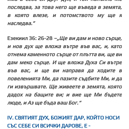
последва, за това него ще въведа в земята,
в която влезе, и потомството му ще я
наследва.”
Езекиил 36: 26-28
–„Ще ви дам и ново сърце,
и нов дух ще вложа вътре във вас, и, като
отнема каменното сърце от плътта ви, ще ви
дам меко сърце. И ще вложа Духа Си вътре
във вас, и ще ви направя да ходите в
повеленията Ми, да пазите съдбите Ми, и да
ги извършвате. Ще живеете в земята, която
дадох на бащите ви; и вие ще Ми бъдете
люде, и Аз ще бъда ваш Бог.“
IV.
СВЯТИЯТ ДУХ, БОЖИЯТ ДАР, КОЙТО НОСИ
СЪС СЕБЕ СИ ВСИЧКИ ДАРОВЕ, Е -