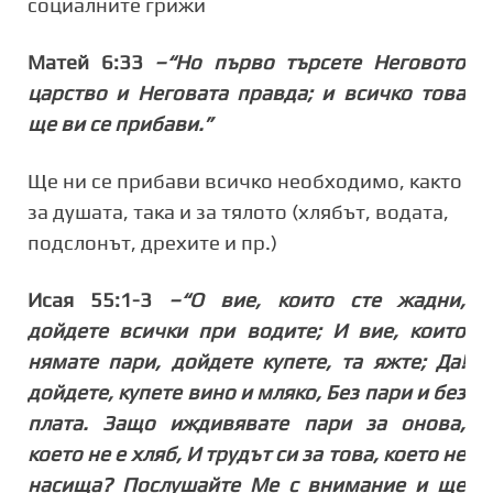
социалните грижи
Матей 6:33
–“Но първо търсете Неговото
царство и Неговата правда; и всичко това
ще ви се прибави.”
Ще ни се прибави всичко необходимо, както
за душата, така и за тялото (хлябът, водата,
подслонът, дрехите и пр.)
Исая 55:1-3
–“О вие, които сте жадни,
дойдете всички при водите; И вие, които
нямате пари, дойдете купете, та яжте; Да!
дойдете, купете вино и мляко, Без пари и без
плата. Защо иждивявате пари за онова,
което не е хляб, И трудът си за това, което не
насища? Послушайте Ме с внимание и ще