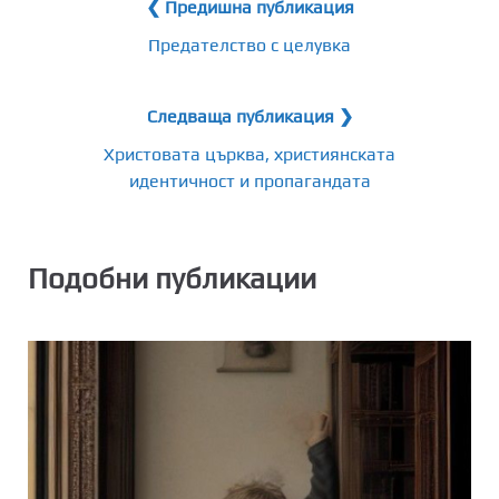
❮ Предишна публикация
Предателство с целувка
Следваща публикация ❯
Христовата църква, християнската
идентичност и пропагандата
Подобни публикации