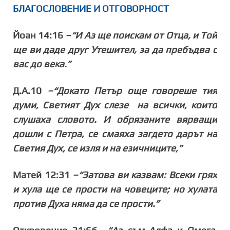
БЛАГОСЛОВЕНИЕ И ОТГОВОРНОСТ
Йоан 14:16
–“И Аз ще поискам от Отца, и Той
ще ви даде друг Утешител, за да пребъдва с
вас до века.”
Д.А.10
–“Докато Петър още говореше тия
думи, Светият Дух слезе
на всички, които
слушаха словото. И обрязаните вярващи
дошли с Петра, се смаяха загдето дарът на
Светия Дух, се изля и на езичниците,”
Матей 12:31
–“Затова ви казвам: Всеки грях
и хула ще се прости на човеците; но хулата
против Духа няма да се прости.”