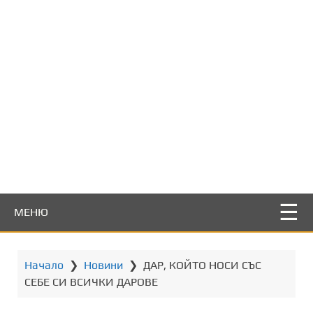
т
о
с
ъ
д
ъ
р
ж
а
н
и
е
МЕНЮ
Начало
❯
Новини
❯
ДАР, КОЙТО НОСИ СЪС
СЕБЕ СИ ВСИЧКИ ДАРОВЕ