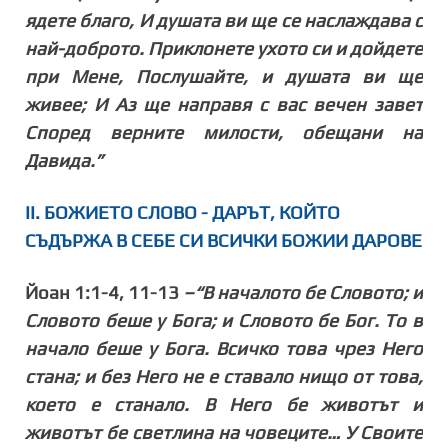
ядете благо, И душата ви ще се наслаждава с
най-доброто. Приклонете ухото си и дойдете
при Мене, Послушайте, и душата ви ще
живее; И Аз ще направя с вас вечен завет
Според верните милости, обещани на
Давида.”
II
. БОЖИЕТО СЛОВО - ДАРЪТ, КОЙТО
СЪДЪРЖА В СЕБЕ СИ ВСИЧКИ БОЖИИ ДАРОВЕ
Йоан 1:1-4, 11-13
–“В началото бе Словото; и
Словото беше у Бога; и Словото бе Бог. То в
начало беше у Бога. Всичко това чрез Него
стана; и без Него не е ставало нищо от това,
което е станало. В Него бе животът и
животът бе светлина на човеците… У Своите