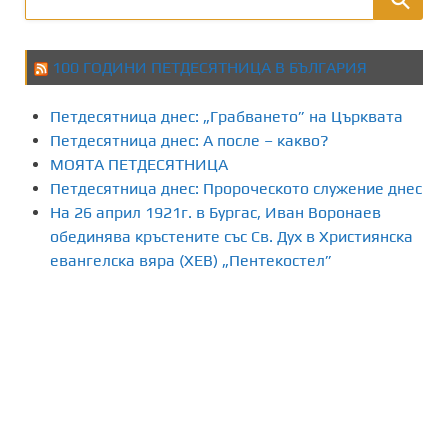
100 ГОДИНИ ПЕТДЕСЯТНИЦА В БЪЛГАРИЯ
Петдесятница днес: „Грабването” на Църквата
Петдесятница днес: А после – какво?
МОЯТА ПЕТДЕСЯТНИЦА
Петдесятница днес: Пророческото служение днес
На 26 април 1921г. в Бургас, Иван Воронаев
обединява кръстените със Св. Дух в Християнска
евангелска вяра (ХЕВ) „Пентекостел”