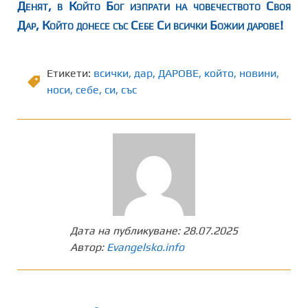
Денят, в Който Бог изпрати на човечеството Своя
Дар, Който донесе със Себе Си всички Божии дарове!
Етикети:
всички
,
дар
,
ДАРОВЕ
,
който
,
новини
,
носи
,
себе
,
си
,
със
Дата на публикуване:
28.07.2025
Автор:
Evangelsko.info