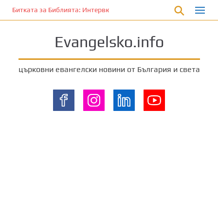
П
Битката за Библията: Интервю с Лори Ан Феръл (Част 2)
р
е
Evangelsko.info
м
и
н
църковни евангелски новини от България и света
е
т
е
к
ъ
м
о
с
н
о
в
н
о