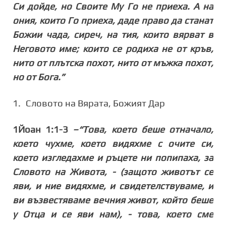
Си дойде, но Своите Му Го не приеха. А на
ония, които Го приеха, даде право да станат
Божии чада, сиреч, на тия, които вярват в
Неговото име; които се родиха не от кръв,
нито от плътска похот, нито от мъжка похот,
но от Бога.”
1.
Словото на Вярата, Божият Дар
1Йоан 1:1-3
–“Това, което беше отначало,
което чухме, което видяхме с очите си,
което изгледахме и ръцете ни попипаха, за
Словото на Живота, - (защото животът се
яви, и ние видяхме, и свидетелствуваме, и
ви възвестяваме вечния живот, който беше
у Отца и се яви нам), - това, което сме