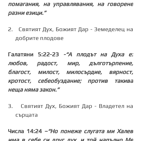
помагания, на управлявания, на говорене
разни езици.”
2.
Святият Дух, Божият Дар - Земеделец на
добрите плодове
Галатяни 5:22-23
-“А плодът на Духа е:
любов, радост, мир, дълготърпение,
благост, милост, милосърдие, вярност,
кротост, себеобуздание; против такива
неща няма закон.”
3.
Святият Дух, Божият Дар - Владетел на
сърцата
Числа 14:24
–“Но понеже слугата ми Халев
има в себе си друг дух, и той напълно Ме