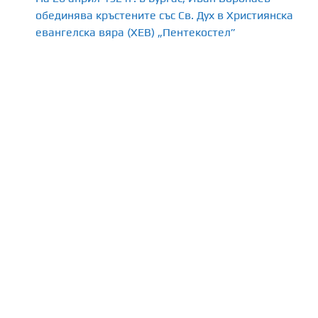
обединява кръстените със Св. Дух в Християнска
евангелска вяра (ХЕВ) „Пентекостел”