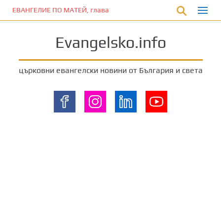
П
ЕВАНГЕЛИЕ ПО МАТЕЙ, глава 11:12
р
е
Evangelsko.info
м
и
н
църковни евангелски новини от България и света
е
т
е
к
ъ
м
о
с
н
о
в
н
о