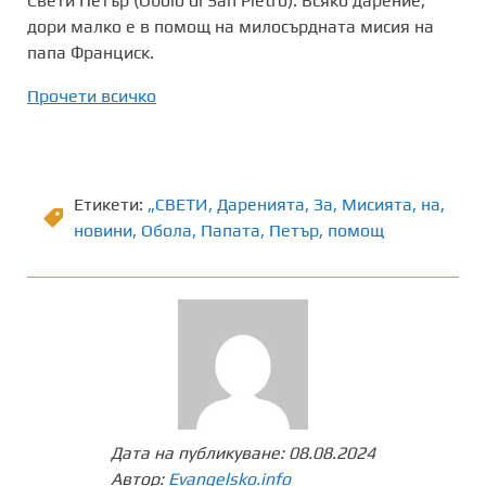
Свети Петър (Obolo di San Pietro). Всяко дарение,
дори малко е в помощ на милосърдната мисия на
папа Франциск.
Прочети всичко
Етикети:
„СВЕТИ
,
Даренията
,
Зa
,
Мисията
,
на
,
новини
,
Обола
,
Папата
,
Петър
,
помощ
Дата на публикуване:
08.08.2024
Автор:
Evangelsko.info