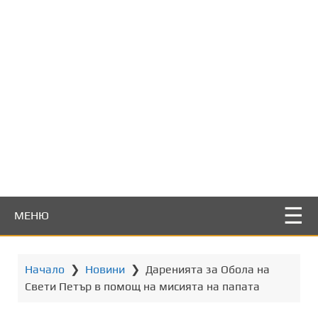
т
о
с
ъ
д
ъ
р
ж
а
н
и
е
МЕНЮ
Начало
❯
Новини
❯
Даренията за Обола на
Свети Петър в помощ на мисията на папата