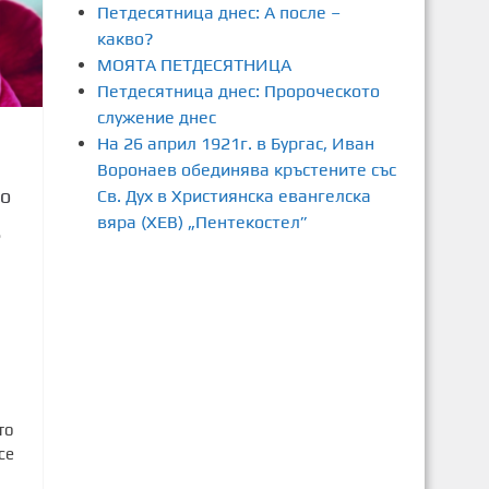
Петдесятница днес: А после –
какво?
МОЯТА ПЕТДЕСЯТНИЦА
Петдесятница днес: Пророческото
служение днес
На 26 април 1921г. в Бургас, Иван
Воронаев обединява кръстените със
то
Св. Дух в Християнска евангелска
вяра (ХЕВ) „Пентекостел”
8
и
то
се