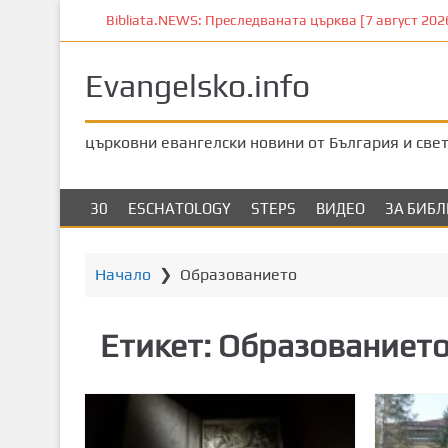
П
Bibliata.NEWS: Преследваната църква [7 август 2026]
р
е
Evangelsko.info
м
и
н
църковни евангелски новини от България и све
е
т
е
30
ESCHATOLOGY
STEPS
ВИДЕО
ЗА БИБ
к
ъ
м
Начало
❯
Образованието
о
с
Етикет:
Образованиет
н
о
в
н
о