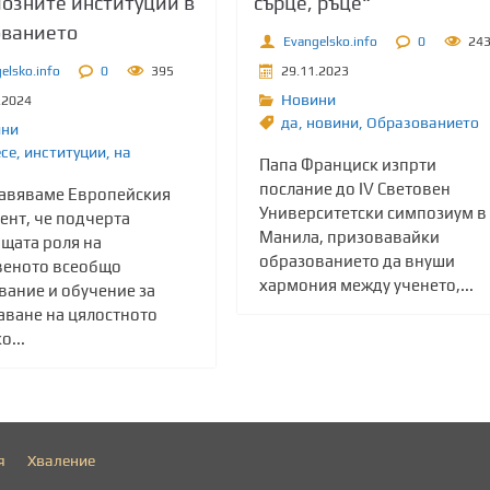
озните институции в
сърце, ръце“
ованието
Evangelsko.info
0
24
elsko.info
0
395
29.11.2023
Новини
.2024
да
,
новини
,
Образованието
ини
ce
,
институции
,
на
Папа Франциск изпрти
послание до IV Световен
авяваме Европейския
Университетски симпозиум в
ент, че подчерта
Манила, призовавайки
щата роля на
образованието да внуши
веното всеобщо
хармония между ученето,...
вание и обучение за
аване на цялостното
...
я
Хваление