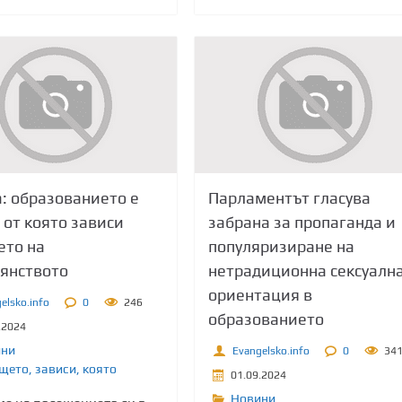
: образованието е
Парламентът гласува
 от която зависи
забрана за пропаганда и
ето на
популяризиране на
янството
нетрадиционна сексуалн
ориентация в
elsko.info
0
246
образованието
.2024
ини
Evangelsko.info
0
34
щето
,
зависи
,
която
01.09.2024
Новини