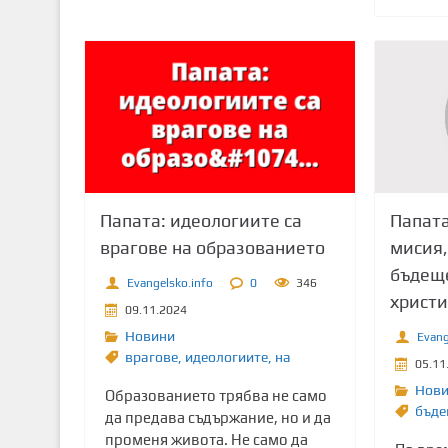
Папата
Папата: идеологиите са
мисия,
врагове на образованието
бъдещ
Evangelsko.info
0
346
христи
09.11.2024
Новини
Evang
врагове
,
идеологиите
,
на
05.11
Нов
Образованието трябва не само
бъде
да предава съдържание, но и да
променя живота. Не само да