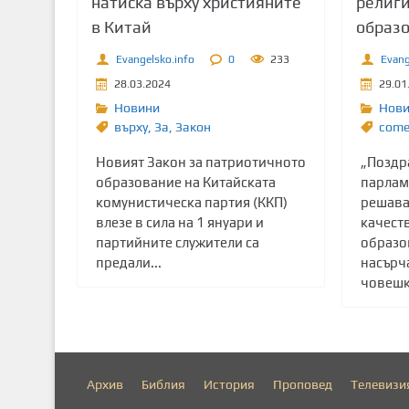
натиска върху християните
религи
в Китай
образ
Evangelsko.info
0
233
Evang
28.03.2024
29.01
Новини
Нов
върху
,
Зa
,
Закон
come
Новият Закон за патриотичното
„Поздр
образование на Китайската
парлам
комунистическа партия (ККП)
решава
влезе в сила на 1 януари и
качест
партийните служители са
образо
предали...
насърч
човешко
Архив
Библия
История
Проповед
Телевизи