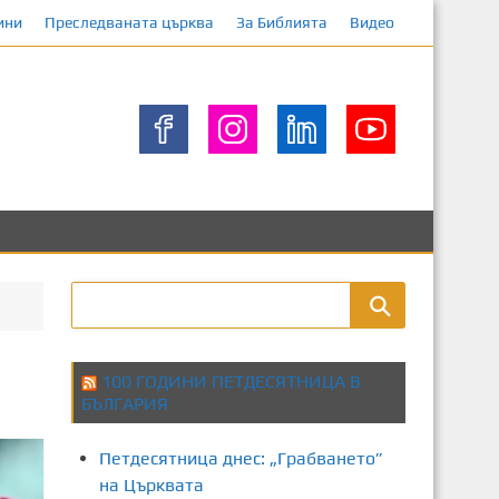
ини
Преследваната църква
За Библията
Видео
100 ГОДИНИ ПЕТДЕСЯТНИЦА В
БЪЛГАРИЯ
Петдесятница днес: „Грабването”
на Църквата