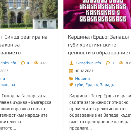
т Синод реагира на
Кардинал Ердьо: Западът
закон за
губи християнските
ованието
ценности в образование
elsko.info
0
418
Evangelsko.info
0
30
.2025
10.12.2024
ини
Новини
акон
,
на
губи
,
Ердьо:
,
Западът
 Синод на Българската
Кардинал Петер Ердьо израз
лавна църква - Българска
своята загриженост относно
ршия изразява своята
промените в религиозното
телност към народните
образование на Запада, къде
авители за
вместо преподаване на вяра 
атото...
предлага...