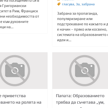
ме на посещението си в
гласува
,
Зa
,
забрана
я Григориански
ситет в Рим, Франциск
Забрана за пропаганда,
ни необходимостта от
популяризиране или
е към духовните
подстрекаване по какъвто и 
ци на...
е начин – пряко или косвено,
системата на образованието 
идеи и...
 приветства
Папата: Образованието
ването на ролята на
трябва да съчетава „ум,