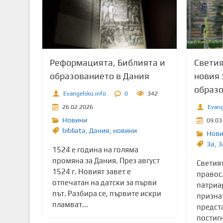
т
о
с
ъ
д
Реформацията, Библията и
Светия
ъ
образованието в Дания
новия 
р
образ
ж
Evangelsko.info
0
342
а
26.02.2026
Evang
н
Новини
09.03
и
bibliata
,
Дания
,
новини
Нов
е
Зa
,
З
1524 е година на голяма
промяна за Дания. През август
Светият
1524 г. Новият завет е
правос
отпечатан на датски за първи
патриа
път. Разбира се, първите искри
призна
пламват...
предст
постигн