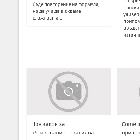
По вре
бъде повторение на формули,
Папски
но да учи да виждаме
универ
сложността...
припом
връщан
източни
Нов закон за
Comece
образованието засилва
призна