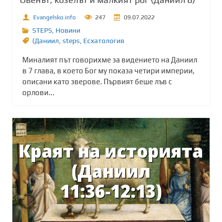
Evangelsko.info
247
09.07.2022
STEPS
,
Новини
(Даниил
,
steps
,
Есхатология
Миналият път говорихме за видението на Даниил
в 7 глава, в което Бог му показа четири империи,
описани като зверове. Първият беше лъв с
орлови...