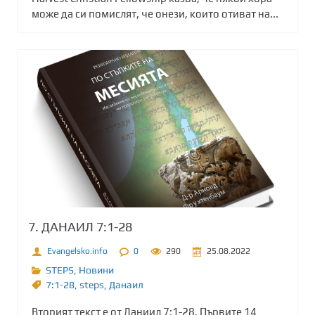
може да си помислят, че онези, които отиват ​​на...
7. ДАНАИЛ 7:1-28
Evangelsko.info
0
290
25.08.2022
STEPS
,
Новини
7:1-28
,
steps
,
Данаил
Вторият текст е от Даниил 7:1-28. Първите 14