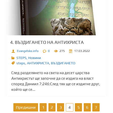
4. ВЪЗДИГАНЕТО НА АНТИХРИСТА
Evangelsko.info
0
275
17.03.2022
STEPS
,
Новини
steps
,
АНТИХРИСТА
,
ВЪЗДИГАНЕТО
След разделянето на света на десет царства
Антихристът ще започне да се издига на власт
според Даниил 7:24б:След тях ще се издигне друг,
който ще се...
Р
Предишни
1
2
3
4
5
6
7