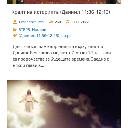
Краят на историята (Даниил 11:36-12:13)
Evangelsko.info
268
21.06.2022
STEPS
,
Новини
(Даниил
,
11:36-12:13)
,
steps
Днес завършваме поредицата върху книгата
Даниил. Вече видяхме, че от 7-ма до 12-та глави
са пророчества за бъдещите времена. Заедно с
някои глави в...