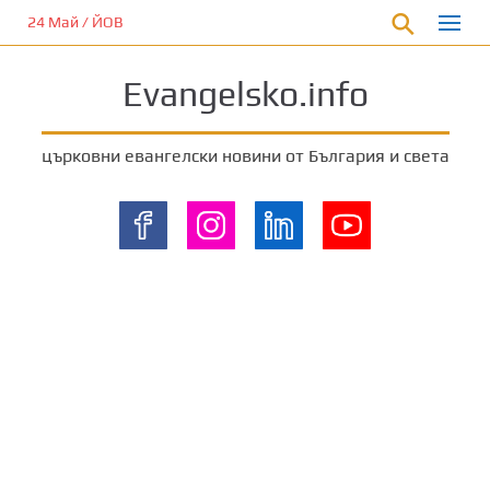
П
24 Май / ЙОВ
р
е
Evangelsko.info
м
и
н
църковни евангелски новини от България и света
е
т
е
к
ъ
м
о
с
н
о
в
н
о