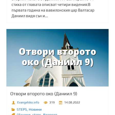
стиха от главата описват четири видения:В
първата година на вавилонския цар Валтасар
Даниил видя сън и...
Отвори второто око (Даниил 9)
Evangelsko.info
319
14.08.2022
STEPS
,
Новини
(Даниил
,
steps
,
Второто