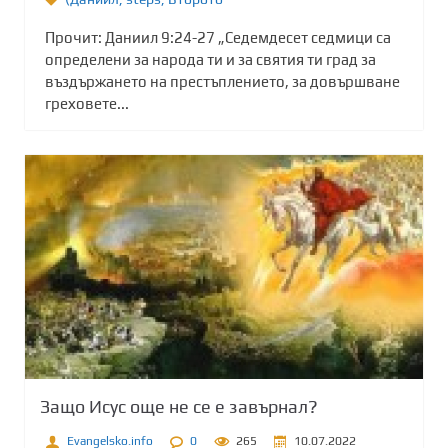
Прочит: Даниил 9:24-27 „Седемдесет седмици са
определени за народа ти и за святия ти град за
въздържането на престъплението, за довършване
греховете...
Защо Исус още не се е завърнал?
Evangelsko.info
0
265
10.07.2022