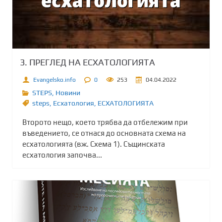
3. ПРЕГЛЕД НА ЕСХАТОЛОГИЯТА
Evangelsko.info
0
253
04.04.2022
STEPS
,
Новини
steps
,
Есхатология
,
ЕСХАТОЛОГИЯТА
Второто нещо, което трябва да отбележим при
въведението, се отнася до основната схема на
есхатологията (вж. Схема 1). Същинската
есхатология започва...