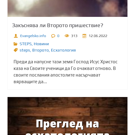
Закъснява ли Второто пришествие?
Evangelsko.info
0
313
12.06.2022
STEPS
,
Новини
steps
,
Второто
,
Есхатология
Преди да напусне тази земя Господ Исус Христос
каза на Своите ученици да Го очакват отново. В
своите послания апостолите насърчават
вярващите да...