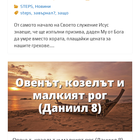
STEPS
,
Новини
steps
,
завърнал?
,
защо
От самото начало на Своето служение Исус
знаеше, че ще изпълни призива, даден Му от Бога
да умре вместо хората, плащайки цената за
нашите грехове....
Овенът, козелът и малкият рог (Даниил 8)