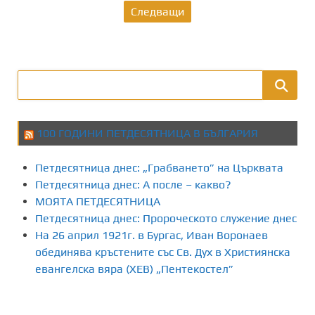
а
Следващи
з
д
е
л
100 ГОДИНИ ПЕТДЕСЯТНИЦА В БЪЛГАРИЯ
я
Петдесятница днес: „Грабването” на Църквата
н
Петдесятница днес: А после – какво?
МОЯТА ПЕТДЕСЯТНИЦА
е
Петдесятница днес: Пророческото служение днес
На 26 април 1921г. в Бургас, Иван Воронаев
н
обединява кръстените със Св. Дух в Християнска
а
евангелска вяра (ХЕВ) „Пентекостел”
п