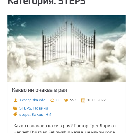
Категория:
STEPS
Какво ни очаква в рая
Evangelsko.info
0
553
16.09.2022
STEPS
,
Новини
steps
,
Какво
,
НИ
Какво означава да си в рая? Пастор Грег Лори от
Harvest Christian Fellowship казва, че някои хора