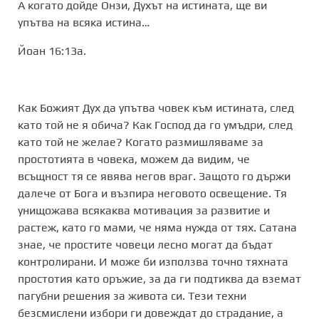
А когато дойде Онзи, Духът на истината, ще ви
упътва на всяка истина…
Йоан 16:13а.
Как Божият Дух да упътва човек към истината, след
като той не я обича? Как Господ да го умъдри, след
като той не желае? Когато размишляваме за
простотията в човека, можем да видим, че
всъщност тя се явява негов враг. Защото го държи
далече от Бога и възпира неговото освещение. Тя
унищожава всякаква мотивация за развитие и
растеж, като го мами, че няма нужда от тях. Сатана
знае, че простите човеци лесно могат да бъдат
контролирани. И може би използва точно тяхната
простотия като оръжие, за да ги подтиква да вземат
пагубни решения за живота си. Тези техни
безсмислени избори ги довеждат до страдание, а