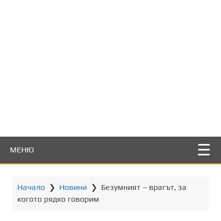
т
о
с
ъ
д
ъ
р
ж
а
н
и
е
МЕНЮ
Начало
❯
Новини
❯
Безумният – врагът, за
когото рядко говорим