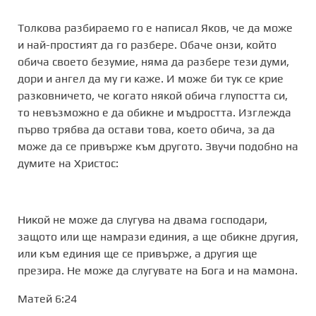
Толкова разбираемо го е написал Яков, че да може
и най-простият да го разбере. Обаче онзи, който
обича своето безумие, няма да разбере тези думи,
дори и ангел да му ги каже. И може би тук се крие
разковничето, че когато някой обича глупостта си,
то невъзможно е да обикне и мъдростта. Изглежда
първо трябва да остави това, което обича, за да
може да се привърже към другото. Звучи подобно на
думите на Христос:
Никой не може да слугува на двама господари,
защото или ще намрази единия, а ще обикне другия,
или към единия ще се привърже, а другия ще
презира. Не може да слугувате на Бога и на мамона.
Матей 6:24