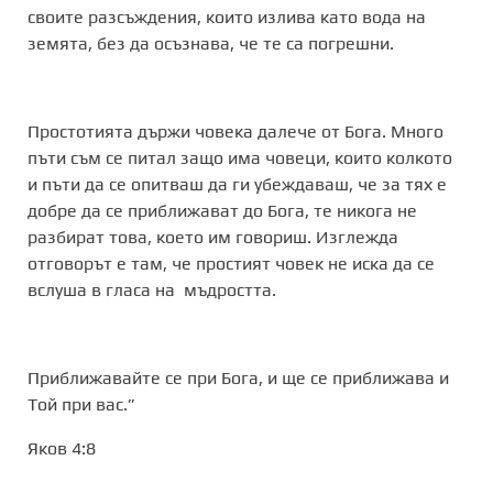
своите разсъждения, които излива като вода на
земята, без да осъзнава, че те са погрешни.
Простотията държи човека далече от Бога. Много
пъти съм се питал защо има човеци, които колкото
и пъти да се опитваш да ги убеждаваш, че за тях е
добре да се приближават до Бога, те никога не
разбират това, което им говориш. Изглежда
отговорът е там, че простият човек не иска да се
вслуша в гласа на мъдростта.
Приближавайте се при Бога, и ще се приближава и
Той при вас.”
Яков 4:8