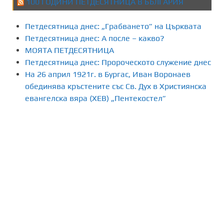
100 ГОДИНИ ПЕТДЕСЯТНИЦА В БЪЛГАРИЯ
Петдесятница днес: „Грабването” на Църквата
Петдесятница днес: А после – какво?
МОЯТА ПЕТДЕСЯТНИЦА
Петдесятница днес: Пророческото служение днес
На 26 април 1921г. в Бургас, Иван Воронаев
обединява кръстените със Св. Дух в Християнска
евангелска вяра (ХЕВ) „Пентекостел”