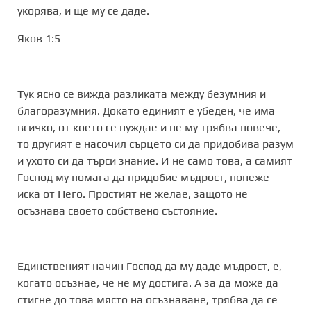
укорява, и ще му се даде.
Яков 1:5
Тук ясно се вижда разликата между безумния и
благоразумния. Докато единият е убеден, че има
всичко, от което се нуждае и не му трябва повече,
то другият е насочил сърцето си да придобива разум
и ухото си да търси знание. И не само това, а самият
Господ му помага да придобие мъдрост, понеже
иска от Него. Простият не желае, защото не
осъзнава своето собствено състояние.
Единственият начин Господ да му даде мъдрост, е,
когато осъзнае, че не му достига. А за да може да
стигне до това място на осъзнаване, трябва да се