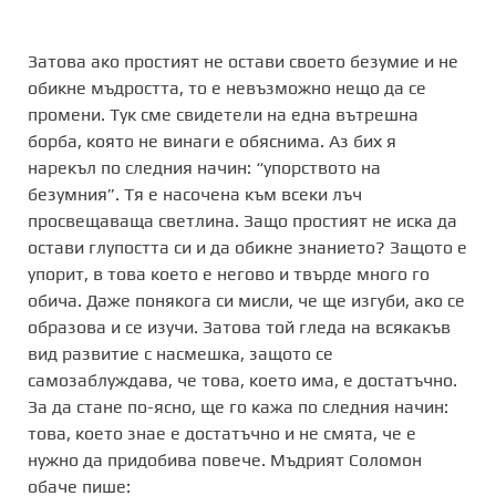
Затова ако простият не остави своето безумие и не
обикне мъдростта, то е невъзможно нещо да се
промени. Тук сме свидетели на една вътрешна
борба, която не винаги е обяснима. Аз бих я
нарекъл по следния начин: “упорството на
безумния”. Тя е насочена към всеки лъч
просвещаваща светлина. Защо простият не иска да
остави глупостта си и да обикне знанието? Защото е
упорит, в това което е негово и твърде много го
обича. Даже понякога си мисли, че ще изгуби, ако се
образова и се изучи. Затова той гледа на всякакъв
вид развитие с насмешка, защото се
самозаблуждава, че това, което има, е достатъчно.
За да стане по-ясно, ще го кажа по следния начин:
това, което знае е достатъчно и не смята, че е
нужно да придобива повече. Мъдрият Соломон
обаче пише: