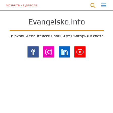
П
Козните на дявола
р
е
Evangelsko.info
м
и
н
църковни евангелски новини от България и света
е
т
е
к
ъ
м
о
с
н
о
в
н
о