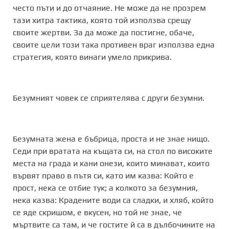
често пъти и до отчаяние. Не може да не прозрем
тази хитра тактика, която той използва срещу
своите жертви. За да може да постигне, обаче,
своите цели този така противен враг използва една
стратегия, която винаги умело прикрива.
Безумният човек се сприятелява с други безумни.
Безумната жена е бъбрица, проста и не знае нищо.
Седи при вратата на къщата си, на стол по високите
места на града и кани онези, които минават, които
вървят право в пътя си, като им казва: Който е
прост, нека се отбие тук; а колкото за безумния,
нека казва: Крадените води са сладки, и хляб, който
се яде скришом, е вкусен, но той не знае, че
мъртвите са там, и че гостите й са в дълбочините на