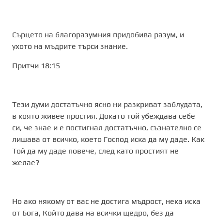
Сърцето на благоразумния придобива разум, и
ухото на мъдрите търси знание.
Притчи 18:15
Тези думи достатъчно ясно ни разкриват заблудата,
в която живее простия. Докато той убеждава себе
си, че знае и е постигнал достатъчно, съзнателно се
лишава от всичко, което Господ иска да му даде. Как
Той да му даде повече, след като простият не
желае?
Но ако някому от вас не достига мъдрост, нека иска
от Бога, Който дава на всички щедро, без да