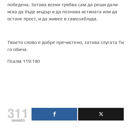
победена. Затова всеки трябва сам да реши дали
иска да бъде мъдър и да познава истината или да
остане прост, и да живее в самозаблуда.
Твоето слово е добре пречистено, затова слугата Ти
го обича.
Псалм 119:140
311
SHARES