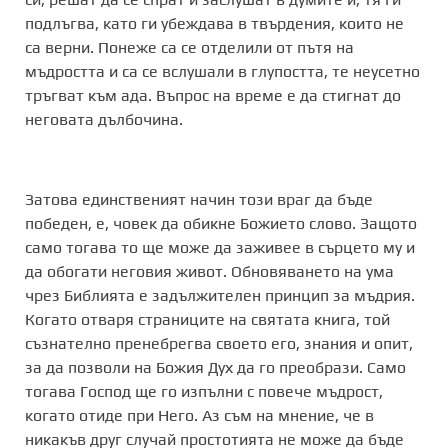
подлъгва, като ги убеждава в твърдения, които не
са верни. Понеже са се отделили от пътя на
мъдростта и са се вслушали в глупостта, те неусетно
тръгват към ада. Въпрос на време е да стигнат до
неговата дълбочина.
Затова единственият начин този враг да бъде
победен, е, човек да обикне Божието слово. Защото
само тогава то ще може да заживее в сърцето му и
да обогати неговия живот. Обновяването на ума
чрез Библията е задължителен принцип за мъдрия.
Когато отваря страниците на святата книга, той
съзнателно пренебрегва своето его, знания и опит,
за да позволи на Божия Дух да го преобрази. Само
тогава Господ ще го изпълни с повече мъдрост,
когато отиде при Него. Аз съм на мнение, че в
никакъв друг случай простотията не може да бъде