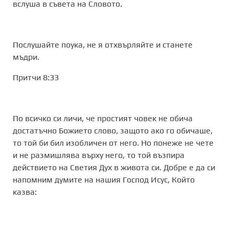
вслуша в съвета на Словото.
Послушайте поука, не я отхвърляйте и станете
мъдри.
Притчи 8:33
По всичко си личи, че простият човек не обича
достатъчно Божието слово, защото ако го обичаше,
то той би бил изобличен от него. Но понеже не чете
и не размишлява върху него, то той възпира
действието на Светия Дух в живота си. Добре е да си
напомним думите на нашия Господ Исус, Който
казва: