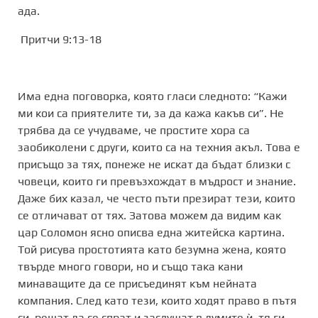
ада.
Притчи 9:13-18
Има една поговорка, която гласи следното: “Кажи
ми кои са приятелите ти, за да кажа какъв си”. Не
трябва да се учудваме, че простите хора са
заобиколени с други, които са на техния акъл. Това е
присъщо за тях, понеже не искат да бъдат близки с
човеци, които ги превъзхождат в мъдрост и знание.
Даже бих казал, че често пъти презират тези, които
се отличават от тях. Затова можем да видим как
цар Соломон ясно описва една житейска картина.
Той рисува простотията като безумна жена, която
твърде много говори, но и също така кани
минаващите да се присъединят към нейната
компания. След като тези, които ходят право в пътя
си, решат да се спрат и заслушат в думите ѝ, тя ги