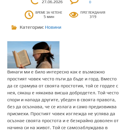
27.06.2026
0
ВРЕМЕ ЗА ЧЕТЕНЕ
ПРЕГЛЕЖДАНИЯ
5 мин
319
Категории:
Новини
Винаги ми е било интересно как е възможно
простият човек често пъти да бъде и горд. Вместо
да се срамува от своята простотия, той се гордее с
нея, сякаш е някаква висша добродетел. Той често
спори и напада другите, убеден в своята правота,
без да осъзнава, че се излага и само предизвиква
присмехи. Простият човек изглежда не успява да
осъзнае своята простота и е безкрайно доволен от
начина си на живот. Той се самозаблуждава в