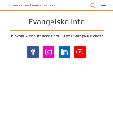
П
Коментар на Евангелието за 28 януари 2023 г. от отец Йоан Ха
р
е
Evangelsko.info
м
и
н
църковни евангелски новини от България и света
е
т
е
к
ъ
м
о
с
н
о
в
н
о