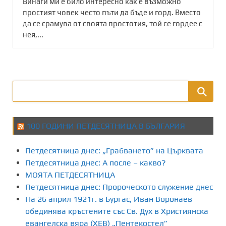
Винаги ми е било интересно как е възможно
простият човек често пъти да бъде и горд. Вместо
да се срамува от своята простотия, той се гордее с
нея,...
100 ГОДИНИ ПЕТДЕСЯТНИЦА В БЪЛГАРИЯ
Петдесятница днес: „Грабването” на Църквата
Петдесятница днес: А после – какво?
МОЯТА ПЕТДЕСЯТНИЦА
Петдесятница днес: Пророческото служение днес
На 26 април 1921г. в Бургас, Иван Воронаев
обединява кръстените със Св. Дух в Християнска
евангелска вяра (ХЕВ) „Пентекостел”