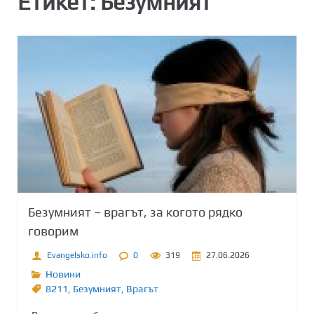
Етикет:
Безумният
Безумният – врагът, за когото рядко
говорим
Evangelsko.info
0
319
27.06.2026
Новини
8211
,
Безумният
,
Врагът