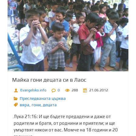
Майка гони децата си в Лаос
Evangelsko.info
0
288
21.06.2012
Преследваната църква
вяра
,
гони
,
децата
Лука 21:16: И ще бъдете предадени и даже от
родители и братя, от роднини и приятели; и ще
умъртвят някои от вас. Момче на 18 години и 20