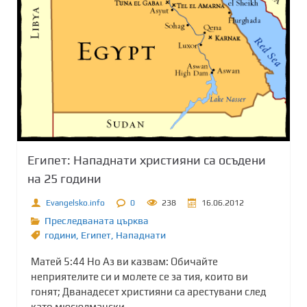
Египет: Нападнати християни са осъдени
на 25 години
Evangelsko.info
0
238
16.06.2012
Преследваната църква
години
,
Египет
,
Нападнати
Матей 5:44 Но Аз ви казвам: Обичайте
неприятелите си и молете се за тия, които ви
гонят; Дванадесет християни са арестувани след
като мюсюлмански...