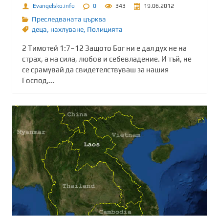
Evangelsko.info
0
343
19.06.2012
Преследваната църква
деца
,
нахлуване
,
Полицията
2 Тимотей 1:7–12 Защото Бог ни е дал дух не на
страх, а на сила, любов и себевладение. И тъй, не
се срамувай да свидетелствуваш за нашия
Господ,...