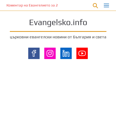
П
Коментар на Евангелието за 28 януари 2023 г. от отец Йоан Ха
р
е
Evangelsko.info
м
и
н
църковни евангелски новини от България и света
е
т
е
к
ъ
м
о
с
н
о
в
н
о