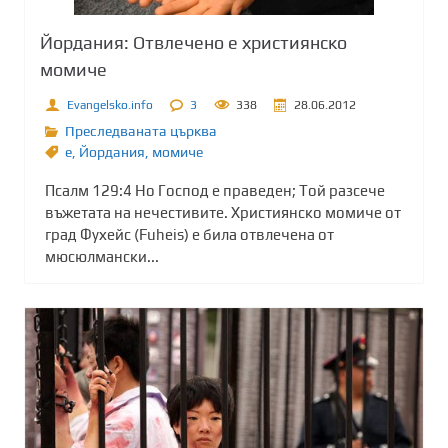
Йордания: Отвлечено е християнско
момиче
Evangelsko.info
3
338
28.06.2012
Преследваната църква
е
,
Йордания
,
момиче
Псалм 129:4 Но Господ е праведен; Той разсече
въжетата на нечестивите. Християнско момиче от
град Фухейс (Fuheis) е билa отвлеченa от
мюсюлмански...