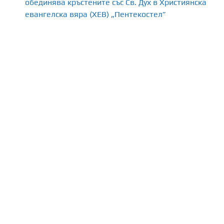
обединява кръстените със Св. Дух в Християнска
а
евангелска вяра (ХЕВ) „Пентекостел”
п
у
б
л
и
к
а
ц
и
и