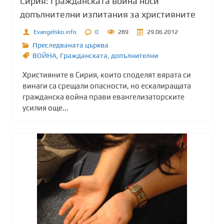
Сирия: Гражданската война носи
допълнителни изпитания за християните
Evangelsko.info
0
289
29.06.2012
Преследваната църква
ВОЙНА
,
Гражданската
,
допълнителни
Християните в Сирия, които споделят вярата си
винаги са срещали опасности, но ескалиращата
гражданска война прави евангелизаторските
усилия още...