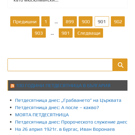
Р
Предишни
1
…
899
900
901
902
а
903
…
981
Следващи
з
д
е
л
100 ГОДИНИ ПЕТДЕСЯТНИЦА В БЪЛГАРИЯ
я
Петдесятница днес: „Грабването” на Църквата
н
Петдесятница днес: А после – какво?
МОЯТА ПЕТДЕСЯТНИЦА
е
Петдесятница днес: Пророческото служение днес
На 26 април 1921г. в Бургас, Иван Воронаев
н