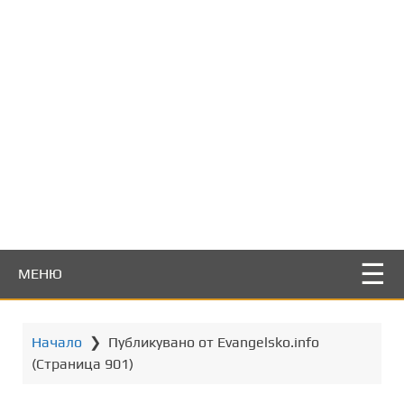
т
о
с
ъ
д
ъ
р
ж
а
н
и
е
МЕНЮ
Начало
❯
Публикувано от Evangelsko.info
(Страница 901)