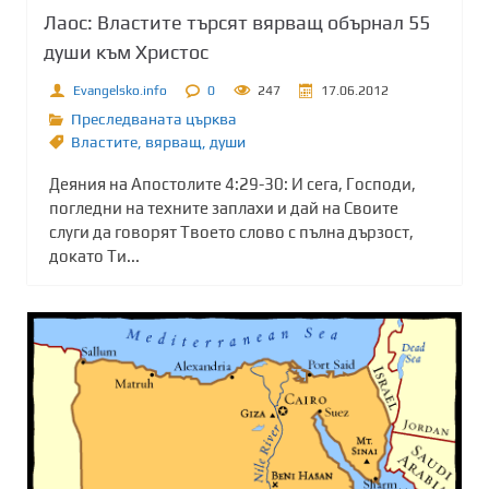
Лаос: Властите търсят вярващ обърнал 55
души към Христос
Evangelsko.info
0
247
17.06.2012
Преследваната църква
Властите
,
вярващ
,
души
Деяния на Апостолите 4:29-30: И сега, Господи,
погледни на техните заплахи и дай на Своите
слуги да говорят Твоето слово с пълна дързост,
докато Ти...