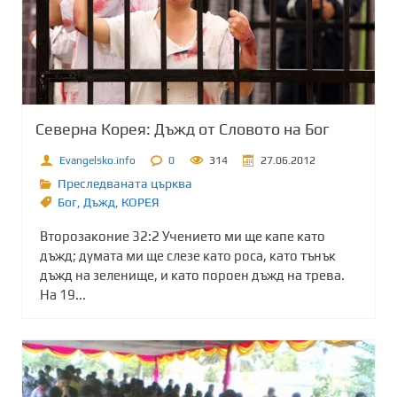
Северна Корея: Дъжд от Словото на Бог
Evangelsko.info
0
314
27.06.2012
Преследваната църква
Бог
,
Дъжд
,
КОРЕЯ
Второзаконие 32:2 Учението ми ще капе като
дъжд; думата ми ще слезе като роса, като тънък
дъжд на зеленище, и като пороен дъжд на трева.
На 19...