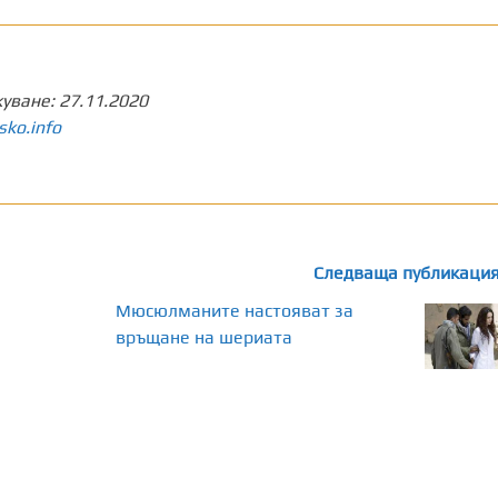
куване:
27.11.2020
sko.info
Следваща публикаци
Мюсюлманите настояват за
връщане на шериата