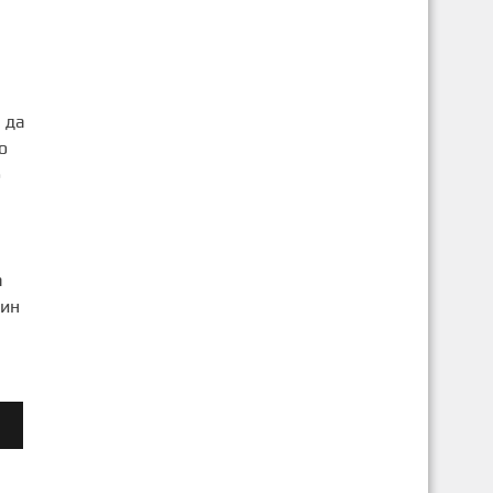
 да
о
о
а
нин