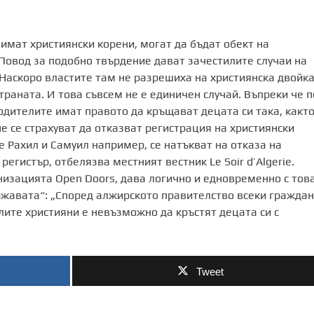
 имат християнски корени, могат да бъдат обект на
. Повод за подобно твърдение дават зачестилите случаи на
 Наскоро властите там не разрешиха на християнска двойка
траната. И това съвсем не е единичен случай. Въпреки че п
родителите имат правото да кръщават децата си така, какт
 се страхуват да отказват регистрация на християнски
е Рахил и Самуил например, се натъкват на отказа на
егистър, отбелязва местният вестник Le Soir d’Algerie.
низацията Open Doors, дава логично и едновременно с тов
ржавата“: „Според алжирското правителство всеки гражда
ите християни е невъзможно да кръстят децата си с
Tweet