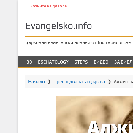
П
Козните на дявола
р
е
Evangelsko.info
м
и
н
църковни евангелски новини от България и све
е
т
е
30
ESCHATOLOGY
STEPS
ВИДЕО
ЗА БИБ
к
ъ
м
Начало
❯
Преследваната църква
❯
Алжир н
о
с
н
о
в
н
о