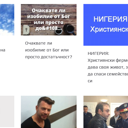
Очаквате ли
 на
изобилие от Бог или
НИГЕРИЯ:
просто достатъчност?
Християнски ферм
дава своя живот, 
да спаси семейств
си