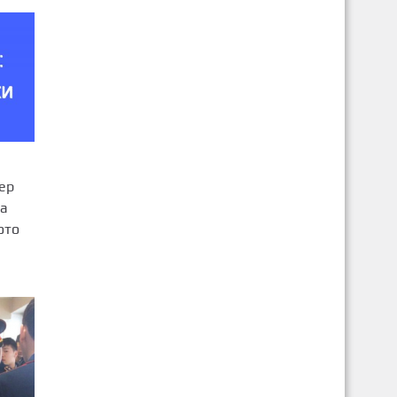
ер
за
ото