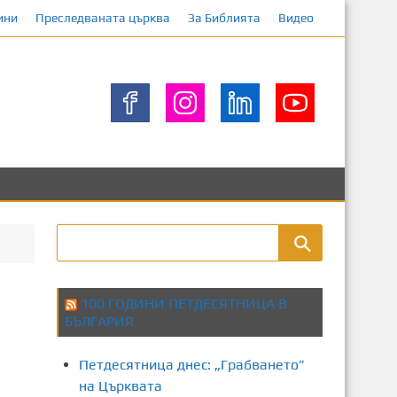
ини
Преследваната църква
За Библията
Видео
100 ГОДИНИ ПЕТДЕСЯТНИЦА В
БЪЛГАРИЯ
Петдесятница днес: „Грабването”
на Църквата