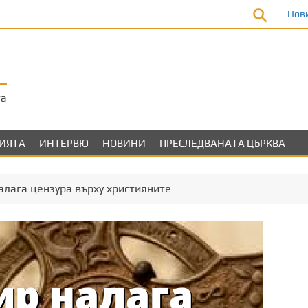
Нов
та
ЛИЯТА
ИНТЕРВЮ
НОВИНИ
ПРЕСЛЕДВАНАТА ЦЪРКВА
алага цензура върху християните