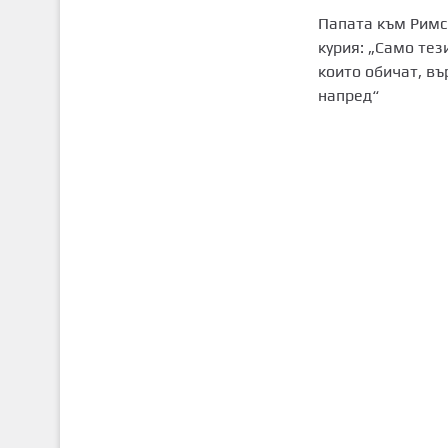
Папата към Римс
курия: „Само тез
които обичат, въ
напред“