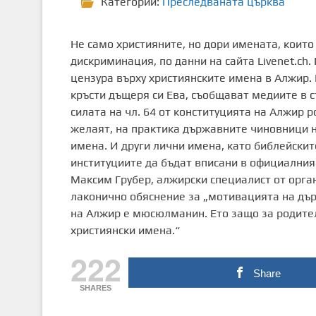
Категории:
Преследваната църква
Не само християните, но дори имената, които
дискриминация, по данни на сайта Livenet.ch
цензура върху християнските имена в Алжир.
кръсти дъщеря си Ева, съобщават медиите в с
силата на чл. 64 от конституцията на Алжир 
желаят, на практика държавните чиновници не
имена. И други лични имена, като библейскит
институциите да бъдат вписани в официалния р
Максим Грубер, алжирски специалист от орга
лаконично обяснение за „мотивацията на дъ
на Алжир е мюсюлманин. Ето защо за родител
християнски имена.“
222
Share
SHARES