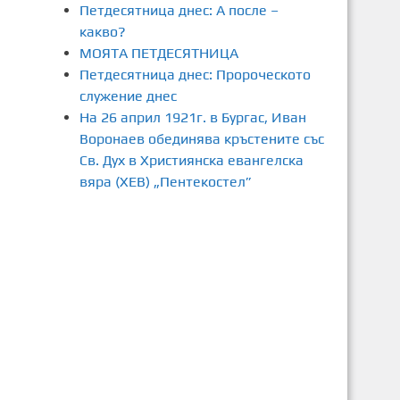
Петдесятница днес: А после –
какво?
МОЯТА ПЕТДЕСЯТНИЦА
Петдесятница днес: Пророческото
служение днес
На 26 април 1921г. в Бургас, Иван
Воронаев обединява кръстените със
Св. Дух в Християнска евангелска
вяра (ХЕВ) „Пентекостел”