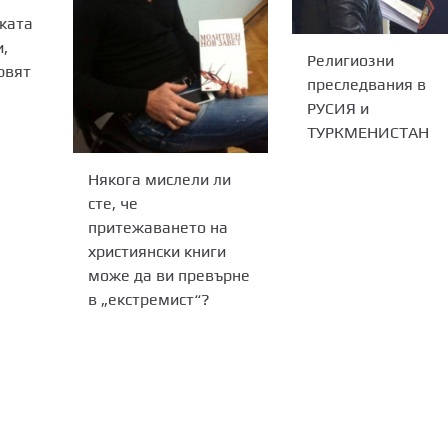
ката
и,
Религиозни
рвят
преследвания в
РУСИЯ и
ТУРКМЕНИСТАН
Някога мислели ли
сте, че
притежаването на
християнски книги
може да ви превърне
в „екстремист“?