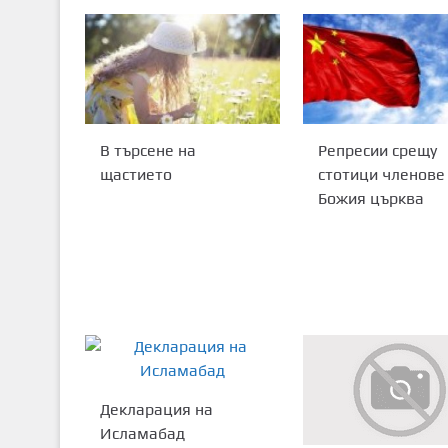
В търсене на
Репресии срещу
щастието
стотици членове
Божия църква
Декларация на
Исламабад