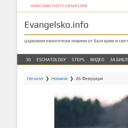
П
НОВОЗАВЕТНОТО ЕВАНГЕЛИЕ
р
е
Evangelsko.info
м
и
н
църковни евангелски новини от България и све
е
т
е
30
ESCHATOLOGY
STEPS
ВИДЕО
ЗА БИБ
к
ъ
м
Начало
❯
Новини
❯
26 Февруари
о
с
н
о
в
н
о