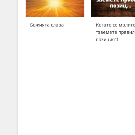
Божията слава
Когато се молит
“заемете правил
позиция”!