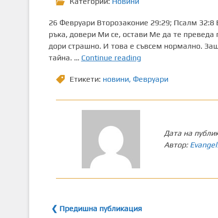
Категории:
Новини
26 Февруари Второзаконие 29:29; Псалм 32:8
ръка, довери Ми се, остави Ме да те преведа
дори страшно. И това е съвсем нормално. За
26
тайна. …
Continue reading
Февруари
Етикети:
новини
,
Февруари
Дата на публи
Автор:
Evangel
❮ Предишна публикация