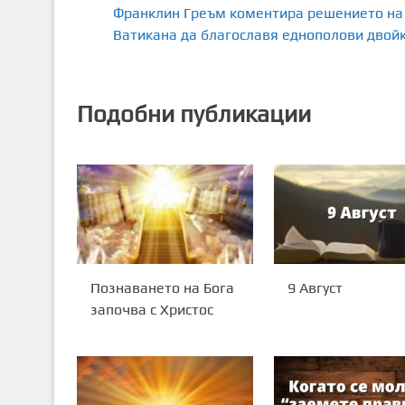
Франклин Греъм коментира решението на
Ватикана да благославя еднополови двой
Подобни публикации
Познаването на Бога
9 Август
започва с Христос