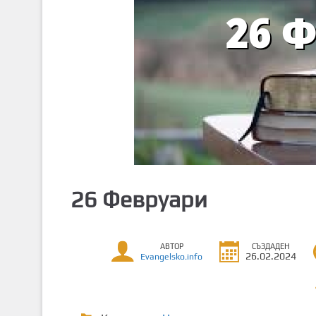
т
о
с
ъ
д
ъ
р
ж
а
н
и
26 Февруари
е
АВТОР
СЪЗДАДЕН
26.02.2024
Evangelsko.info