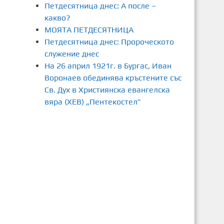
Петдесятница днес: А после –
какво?
МОЯТА ПЕТДЕСЯТНИЦА
Петдесятница днес: Пророческото
служение днес
На 26 април 1921г. в Бургас, Иван
Воронаев обединява кръстените със
Св. Дух в Християнска евангелска
вяра (ХЕВ) „Пентекостел”