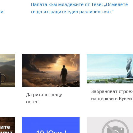
Папата към младежите от Тезе: „Осмелете
ки
се да изградите един различен свят“
Забраняват строе
Да риташ срещу
на църкви в Кувей
остен