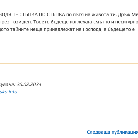
 ВОДЯ ТЕ СТЪПКА ПО СТЪПКА по пътя на живота ти. Дръж Ме
 през този ден. Твоето бъдеще изглежда смътно и несигурно
щото тайните неща принадлежат на Господа, а бъдещето е
куване:
26.02.2024
sko.info
Следваща публикаци