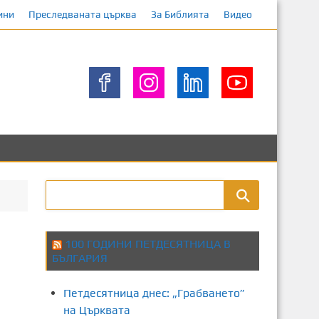
ини
Преследваната църква
За Библията
Видео
100 ГОДИНИ ПЕТДЕСЯТНИЦА В
БЪЛГАРИЯ
Петдесятница днес: „Грабването”
на Църквата