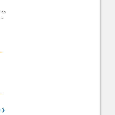
 за
 –
я ❯