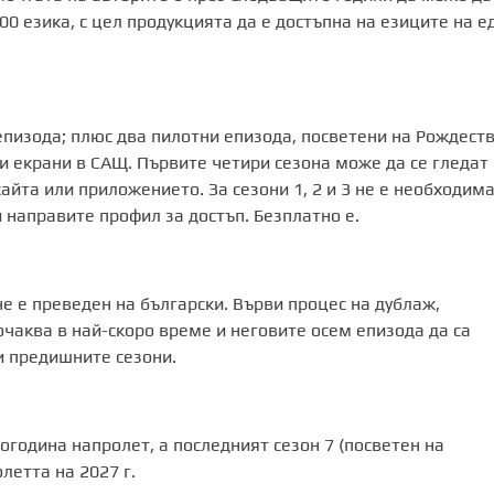
00 езика, с цел продукцията да е достъпна на езиците на е
епизода; плюс два пилотни епизода, посветени на Рождеств
и екрани в САЩ. Първите четири сезона може да се гледат 
айта или приложението. За сезони 1, 2 и 3 не е необходим
и направите профил за достъп. Безплатно е.
че е преведен на български. Върви процес на дублаж,
очаква в най-скоро време и неговите осем епизода да са
и предишните сезони.
огодина напролет, а последният сезон 7 (посветен на
летта на 2027 г.