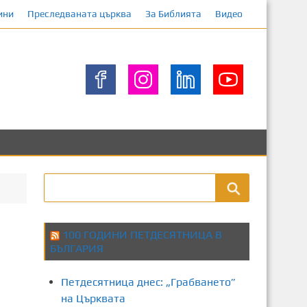
ини
Преследваната църква
За Библията
Видео
100 ГОДИНИ ПЕТДЕСЯТНИЦА В
БЪЛГАРИЯ
Петдесятница днес: „Грабването”
на Църквата