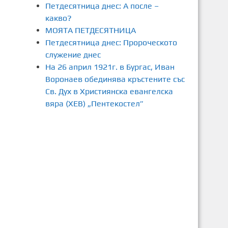
Петдесятница днес: А после –
какво?
МОЯТА ПЕТДЕСЯТНИЦА
Петдесятница днес: Пророческото
служение днес
На 26 април 1921г. в Бургас, Иван
Воронаев обединява кръстените със
Св. Дух в Християнска евангелска
вяра (ХЕВ) „Пентекостел”