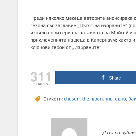
Преди няколко месеца авторите анонсираха о
сезона със заглавие „Пътят на избраните“ (п
изцяло нови сериала за живота на Мойсей и 
приключенията на деца в Капернаум; както и 
ключови герои от „Избраните“
311
Share
SHARES
Етикети:
chosen
,
the
,
достъпно
,
едно
,
Зак
Дата на публи