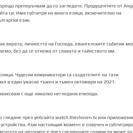
орещо препоръчвам да го загледате. Продуцентите от Ang
айта си. Има субтитри на много езици, включително на
лгарски език.
ак вярата, личността на Господа, евангелските събития мо
емо, без да се отнема от славата и тайнството им.
олици. Чудесни комуникатори са създателите на тази
иал в един ужасно тъжен и тъмен октомври на 2021.
наваксвам с още няколко негледани епизода.
о гледане през уебсайта watch.thechosen.tv или приложени
ай-устройства. Към настоящия момент е озвучен и субтитрир
 мечтата на авторите е през следващите години да може да