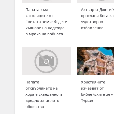
Папата към
Актьорът Джеси 
католиците от
прославя Бога за
Светата земя: бъдете
чудотворно
кълнове на надежда
избавление
в мрака на войната
Християните
Папата:
изчезват от
отхвърлянето на
библейските зем
хора е скандално и
Турция
вредно за цялото
общество