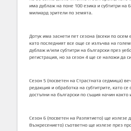
има дублаж на поне 100 езика и субтитри на 6
милиард зрители по земята.
Дотук има заснети пет сезона (всеки по осем 
като последният все още се излъчва на голем
дублаж и/или субтитри на български през уебс
регистрация, но за сезон 4 ще се наложи да с
Сезон 5 (посветен на Страстната седмица) ве
редакция и обработка на субтитрите, като се 
достъпни на български по същия начин както 
Сезон 6 (посветен на Разпятието) ще излезе д
Възкресението) съответно ще излезе през про