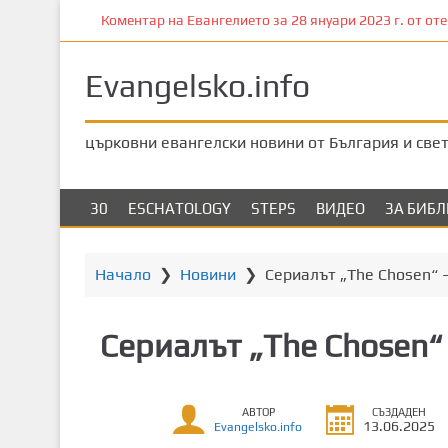
П
Коментар на Евангелието за 28 януари 2023 г. от отец
р
е
Evangelsko.info
м
и
н
църковни евангелски новини от България и све
е
т
е
30
ESCHATOLOGY
STEPS
ВИДЕО
ЗА БИБ
к
ъ
м
Начало
❯
Новини
❯
Сериалът „The Chosen“ 
о
с
Сериалът „The Chosen“
н
о
в
АВТОР
СЪЗДАДЕН
н
13.06.2025
Evangelsko.info
о