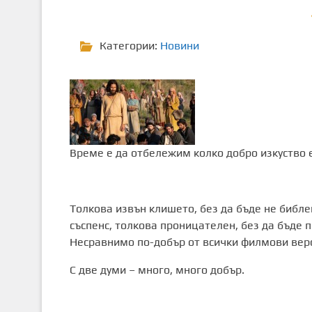
т
о
Категории:
Новини
с
ъ
д
ъ
р
ж
а
Време е да отбележим колко добро изкуство 
н
и
е
Толкова извън клишето, без да бъде не библе
съспенс, толкова проницателен, без да бъде 
Несравнимо по-добър от всички филмови верс
С две думи – много, много добър.