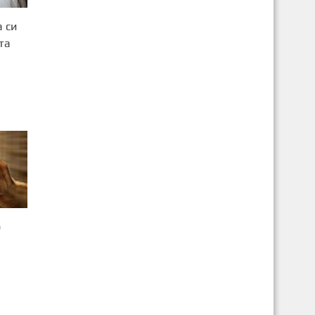
 си
та
р