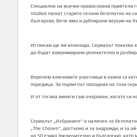
Специално на всички православни приятели г
studios пускат старите сезони безплатно на с
български. Вече има и дублирани версии на бъ
Истински ще ви изненада. Сериалът показва к
да бъдат комуникирани увлекателно и разбира
Впрочем ключовите участници в екипа са кат
поредица. За първи път попаднах на този сер
И от тогава винаги съм очарован, когато си 
Сериалът „Избраните“ е наличен за безплатн
„The Chosen“, достъпно и за андроиди, и за 
на 50 езика (включително и български), като