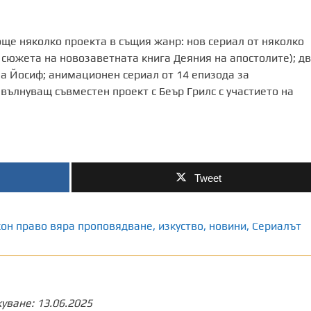
ще няколко проекта в същия жанр: нов сериал от няколко
о сюжета на новозаветната книга Деяния на апостолите); д
на Йосиф; анимационен сериал от 14 епизода за
вълнуващ съвместен проект с Беър Грилс с участието на
Tweet
он право вяра проповядване
,
изкуство
,
новини
,
Сериалът
куване:
13.06.2025