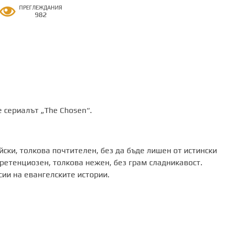
ПРЕГЛЕЖДАНИЯ
982
е сериалът „The Chosen“.
йски, толкова почтителен, без да бъде лишен от истински
претенциозен, толкова нежен, без грам сладникавост.
ии на евангелските истории.