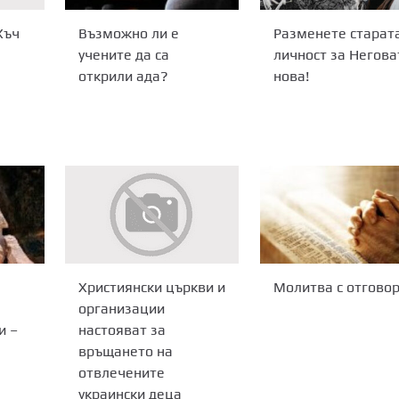
Възможно ли е
Разменете старата
Хъч
учените да са
личност за Негова
открили ада?
нова!
Молитва с отгово
Християнски църкви и
организации
и –
настояват за
връщането на
отвлечените
украински деца