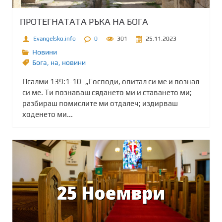
ПРОТЕГНАТАТА РЪКА НА БОГА
Evangelsko.info
0
301
25.11.2023
Новини
Бога
,
на
,
новини
Псалми 139:1-10 -„Господи, опитал си ме и познал
си ме. Ти познаваш сядането ми и ставането ми;
разбираш помислите ми отдалеч; издирваш
ходенето ми...