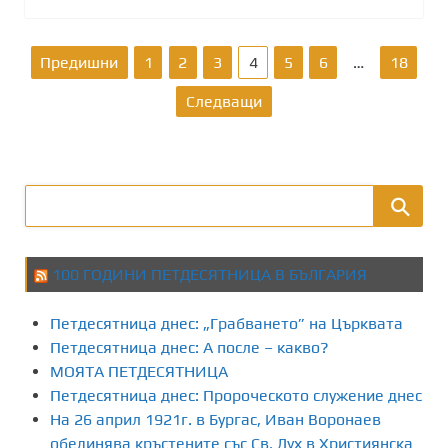
Р
Предишни
1
2
3
4
5
6
…
18
а
Следващи
з
д
е
л
100 ГОДИНИ ПЕТДЕСЯТНИЦА В БЪЛГАРИЯ
я
Петдесятница днес: „Грабването” на Църквата
н
Петдесятница днес: А после – какво?
МОЯТА ПЕТДЕСЯТНИЦА
е
Петдесятница днес: Пророческото служение днес
На 26 април 1921г. в Бургас, Иван Воронаев
н
обединява кръстените със Св. Дух в Християнска