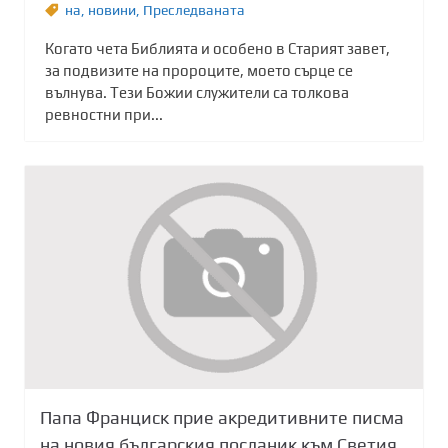
на
,
новини
,
Преследваната
Когато чета Библията и особено в Старият завет,
за подвизите на пророците, моето сърце се
вълнува. Тези Божии служители са толкова
ревностни при...
Папа Франциск прие акредитивните писма
на новия българския посланик към Светия