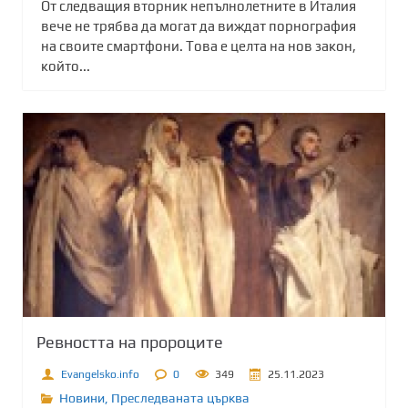
От следващия вторник непълнолетните в Италия
вече не трябва да могат да виждат порнография
на своите смартфони. Това е целта на нов закон,
който...
Ревността на пророците
Evangelsko.info
0
349
25.11.2023
Новини
,
Преследваната църква