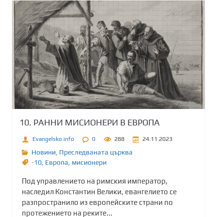
10. РАННИ МИСИОНЕРИ В ЕВРОПА
Evangelsko.info
0
288
24.11.2023
Новини
,
Преследваната църква
-10
,
Европа
,
мисионери
Под управлението на римския император,
наследил Константин Велики, евангелието се
разпространило из европейските страни по
протежението на реките...