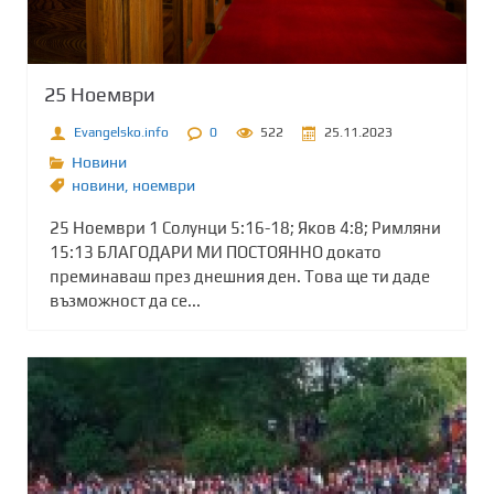
25 Ноември
Evangelsko.info
0
522
25.11.2023
Новини
новини
,
ноември
25 Ноември 1 Солунци 5:16-18; Яков 4:8; Римляни
15:13 БЛАГОДАРИ МИ ПОСТОЯННО докато
преминаваш през днешния ден. Това ще ти даде
възможност да се...