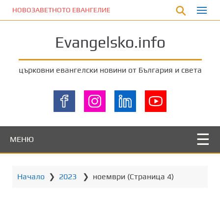
П
НОВОЗАВЕТНОТО ЕВАНГЕЛИЕ
р
е
Evangelsko.info
м
и
н
църковни евангелски новини от България и света
е
т
е
к
ъ
м
МЕНЮ
о
с
н
Начало
❯
2023
❯
ноември
(Страница 4)
о
в
н
о