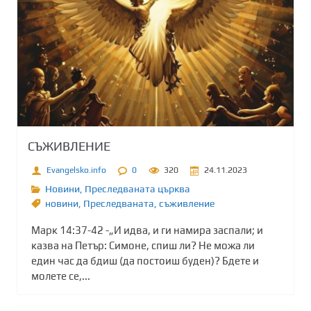
СЪЖИВЛЕНИЕ
Evangelsko.info
0
320
24.11.2023
Новини
,
Преследваната църква
новини
,
Преследваната
,
съживление
Марк 14:37-42 -„И идва, и ги намира заспали; и
казва на Петър: Симоне, спиш ли? Не можа ли
един час да бдиш (да постоиш буден)? Бдете и
молете се,...