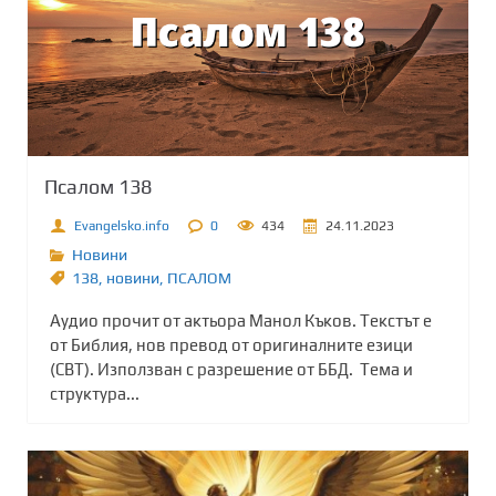
Псалом 138
Evangelsko.info
0
434
24.11.2023
Новини
138
,
новини
,
ПСАЛОМ
Аудио прочит от актьора Манол Къков. Текстът е
от Библия, нов превод от оригиналните езици
(СВТ). Използван с разрешение от ББД. Тема и
структура...