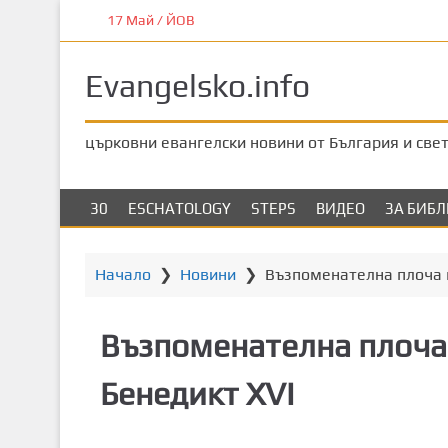
П
17 Май / ЙОВ
р
е
Evangelsko.info
м
и
н
църковни евангелски новини от България и све
е
т
е
30
ESCHATOLOGY
STEPS
ВИДЕО
ЗА БИБ
к
ъ
м
Начало
❯
Новини
❯
Възпоменателна плоча в
о
с
Възпоменателна плоча 
н
о
Бенедикт XVI
в
н
о