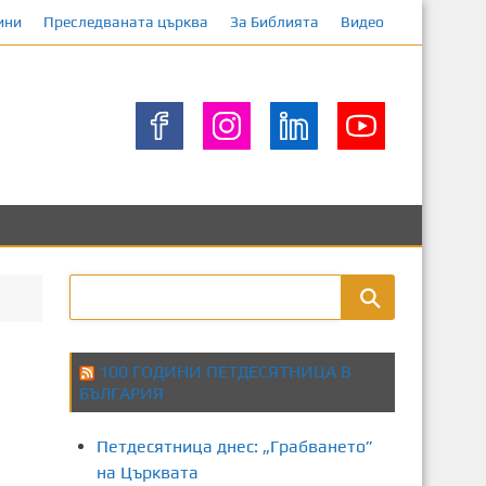
ини
Преследваната църква
За Библията
Видео
100 ГОДИНИ ПЕТДЕСЯТНИЦА В
БЪЛГАРИЯ
Петдесятница днес: „Грабването”
на Църквата