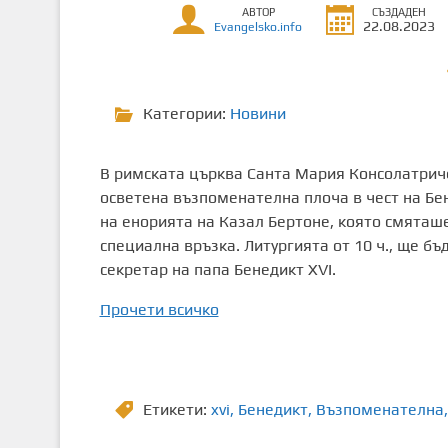
АВТОР
СЪЗДАДЕН
т
22.08.2023
Evangelsko.info
о
с
ъ
Категории:
Новини
д
ъ
р
В римската църква Санта Мария Консолатриче,
ж
осветена възпоменателна плоча в чест на Бе
а
на енорията на Казал Бертоне, която смяташе
н
специална връзка. Литургията от 10 ч., ще б
и
секретар на папа Бенедикт XVI.
е
Прочети всичко
Етикети:
xvi
,
Бенедикт
,
Възпоменателна
,