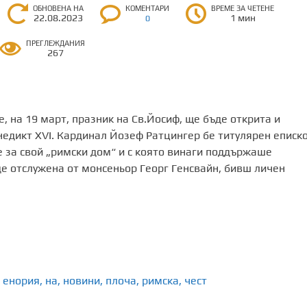
ОБНОВЕНА НА
КОМЕНТАРИ
ВРЕМЕ ЗА ЧЕТЕНЕ
22.08.2023
1 мин
0
ПРЕГЛЕЖДАНИЯ
267
 на 19 март, празник на Св.Йосиф, ще бъде открита и
недикт XVI. Кардинал Йозеф Ратцингер бе титулярен еписк
 за свой „римски дом“ и с която винаги поддържаше
ъде отслужена от монсеньор Георг Генсвайн, бивш личен
енория
,
на
,
новини
,
плоча
,
римска
,
чест