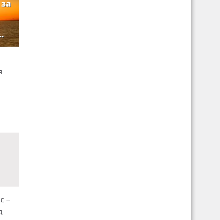
я
с –
д