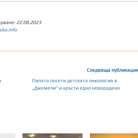
куване:
22.08.2023
sko.info
Следваща публикаци
а
Папата посети детската онкология в
„Джемели“ и кръсти едно новородено