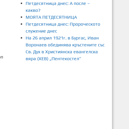
Петдесятница днес: А после –
какво?
МОЯТА ПЕТДЕСЯТНИЦА
Петдесятница днес: Пророческото
служение днес
На 26 април 1921г. в Бургас, Иван
Воронаев обединява кръстените със
Св. Дух в Християнска евангелска
оп
вяра (ХЕВ) „Пентекостел”