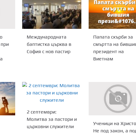
Международната
Папата скърби за
о
баптистка църква в
смъртта на бивши
 при
София с нов пастир
президент на
Виетнам
на
2 септември:
Молитва за пастори и
Ученици на Христо
църковни служители
Не под закон, а по