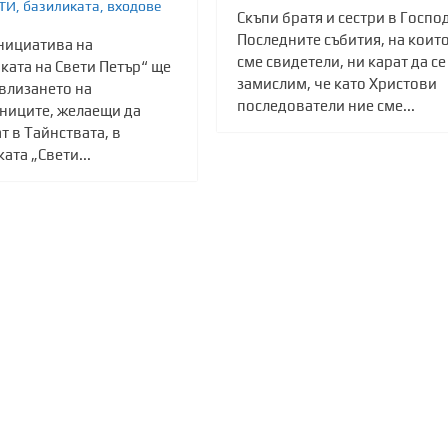
ТИ
,
базиликата
,
входове
Скъпи братя и сестри в Госпо
Последните събития, на коит
нициатива на
сме свидетели, ни карат да се
ката на Свети Петър“ ще
замислим, че като Христови
 влизането на
последователи ние сме...
ниците, желаещи да
т в Тайнствата, в
ата „Свети...