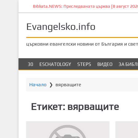
П
Bibliata.NEWS: Преследваната църква [8 август 2026]
р
е
Evangelsko.info
м
и
н
църковни евангелски новини от България и све
е
т
е
30
ESCHATOLOGY
STEPS
ВИДЕО
ЗА БИБ
к
ъ
м
Начало
❯
вярващите
о
с
Етикет:
вярващите
н
о
в
н
о