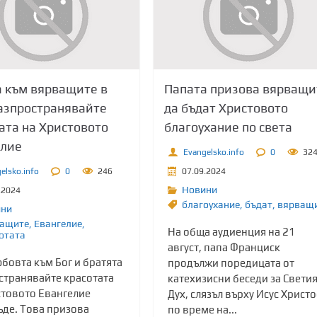
 към вярващите в
Папата призова вярващи
азпространявайте
да бъдат Христовото
ата на Христовото
благоухание по света
елие
Evangelsko.info
0
32
elsko.info
0
246
07.09.2024
Новини
.2024
благоухание
,
бъдат
,
вярващ
ини
ащите
,
Евангелие
,
На обща аудиенция на 21
отата
август, папа Франциск
бовта към Бог и братята
продължи поредицата от
странявайте красотата
катехизисни беседи за Свети
стовото Евангелие
Дух, слязъл върху Исус Христо
ъде. Това призова
по време на...