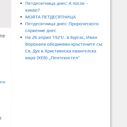
Петдесятница днес: А после –
какво?
МОЯТА ПЕТДЕСЯТНИЦА
Петдесятница днес: Пророческото
служение днес
те
На 26 април 1921г. в Бургас, Иван
Воронаев обединява кръстените със
Св. Дух в Християнска евангелска
вяра (ХЕВ) „Пентекостел”
4
ите
я
с