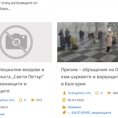
 отец католиците от
ова...
пециални входове в
Призив – обръщение на 
ката „Свети Петър“
към църквите и вярващи
лонниците и
в България
щите
Evangelsko.info
0
26
elsko.info
0
253
06.03.2022
Новини
.2023
–
,
БЪЛГАРИЯ
,
вярващите
ини