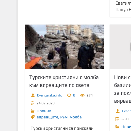
Светият
Папуа Н
Нови с
Турските християни с молба
базили
към вярващите по света
за пок
Evangelsko.info
0
274
вярва
24.07.2023
Новини
Evang
вярващите
,
към
,
молба
28.06
Нов
Турски християни са поискали