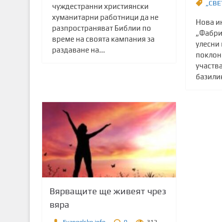
„СВЕ
чуждестранни християнски
хуманитарни работници да не
Нова и
разпространяват Библии по
„Фабри
време на своята кампания за
улесни
раздаване на...
поклон
участва
базилик
Вярващите ще живеят чрез
вяра
Evangelsko.info
0
312