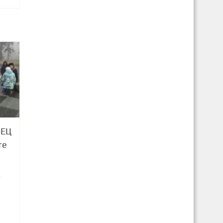
ОЕЦ
те
6