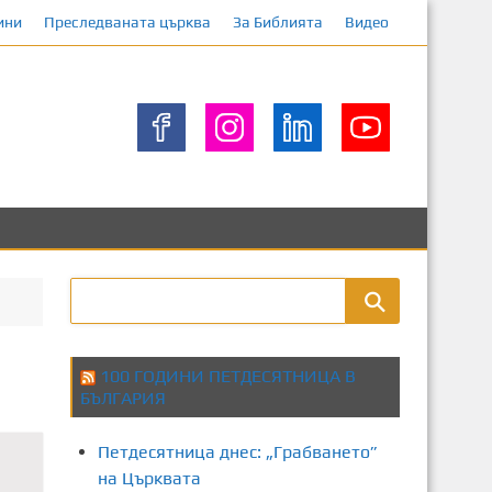
ини
Преследваната църква
За Библията
Видео
100 ГОДИНИ ПЕТДЕСЯТНИЦА В
БЪЛГАРИЯ
Петдесятница днес: „Грабването”
на Църквата