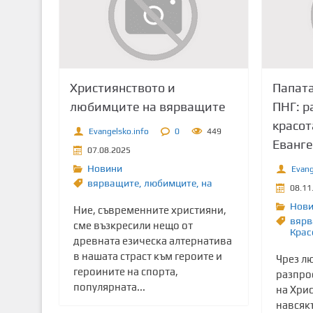
т
о
с
ъ
д
Християнството и
Папата
ъ
любимците на вярващите
ПНГ: р
р
красот
ж
Evangelsko.info
0
449
Еванг
а
07.08.2025
н
Новини
Evang
и
вярващите
,
любимците
,
на
08.11
е
Нов
Ние, съвременните християни,
вярв
сме възкресили нещо от
Крас
древната езическа алтернатива
в нашата страст към героите и
Чрез лю
героините на спорта,
разпро
популярната...
на Хри
навсяк