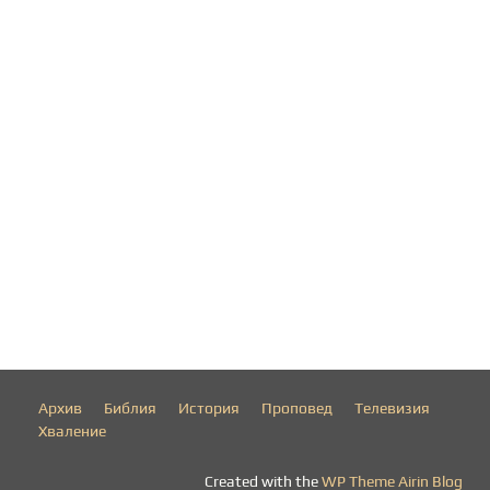
Архив
Библия
История
Проповед
Телевизия
Хваление
Created with the
WP Theme Airin Blog