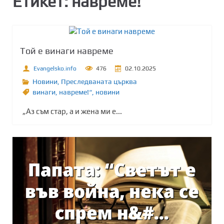
Етикет:
навреме!“
Той е винаги навреме
Evangelsko.info
476
02.10.2025
Новини
,
Преследваната църква
винаги
,
навреме!“
,
новини
„Аз съм стар, а и жена ми е...