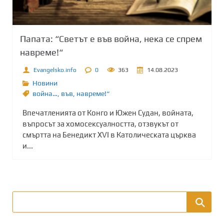
Папата: “Светът е във война, нека се спрем
навреме!“
Evangelsko.info
0
363
14.08.2023
Новини
война…
,
във
,
навреме!“
Впечатленията от Конго и Южен Судан, войната,
въпросът за хомосексуалността, отзвукът от
смъртта на Бенедикт XVI в Католическата църква
и...