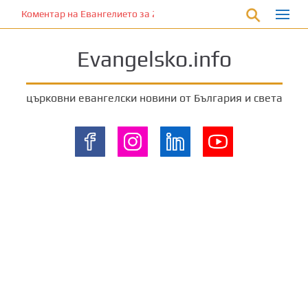
П
Коментар на Евангелието за 28 януари 2023 г. от отец Йоан Ха
р
е
Evangelsko.info
м
и
н
църковни евангелски новини от България и света
е
т
е
к
ъ
м
о
с
н
о
в
н
о