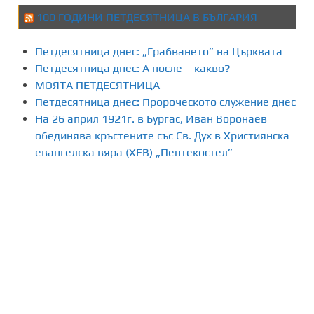
100 ГОДИНИ ПЕТДЕСЯТНИЦА В БЪЛГАРИЯ
Петдесятница днес: „Грабването” на Църквата
Петдесятница днес: А после – какво?
МОЯТА ПЕТДЕСЯТНИЦА
Петдесятница днес: Пророческото служение днес
На 26 април 1921г. в Бургас, Иван Воронаев
обединява кръстените със Св. Дух в Християнска
евангелска вяра (ХЕВ) „Пентекостел”