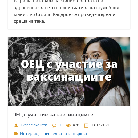
В Гранитната зала на Министерството на
здравеопазването по инициатива на служебния
министър Стойчо Кацаров се проведе първата
среща на така...
ОЕЦ с участие за ваксинациите
Evangelsko.info
0
478
03.07.2021
Интервю
,
Преследваната църква