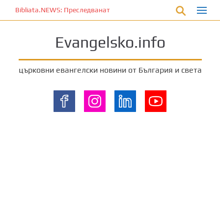
П
Bibliata.NEWS: Преследваната църква [9 август 2026]
р
е
Evangelsko.info
м
и
н
църковни евангелски новини от България и света
е
т
е
к
ъ
м
о
с
н
о
в
н
о