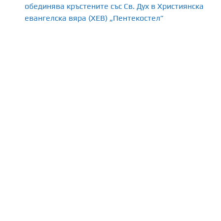
обединява кръстените със Св. Дух в Християнска
евангелска вяра (ХЕВ) „Пентекостел”