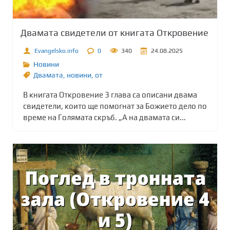
Двамата свидетели от книгата Откровение
Evangelsko.info
0
340
24.08.2025
Новини
Двамата
,
новини
,
от
В книгата Откровение 3 глава са описани двама
свидетели, които ще помогнат за Божието дело по
време на Голямата скръб. „А на двамата си...