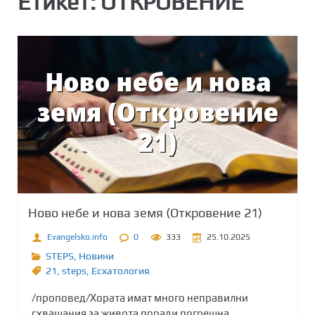
Етикет:
ОТКРОВЕНИЕ
Ново небе и нова земя (Откровение 21)
Evangelsko.info
0
333
25.10.2025
STEPS
,
Новини
21
,
steps
,
Есхатология
/проповед/Хората имат много неправилни
схващания за живота поради погрешна