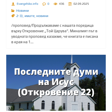
Evangelsko.info
0
436
02.09.2025
Новини
2-3)
,
имате
,
новини
/проповед/Продължаваме с нашата поредица
върху Откровение „Той Царува“. Миналият път в
уводната проповед казахме, че книгата е писана
в края на 1...