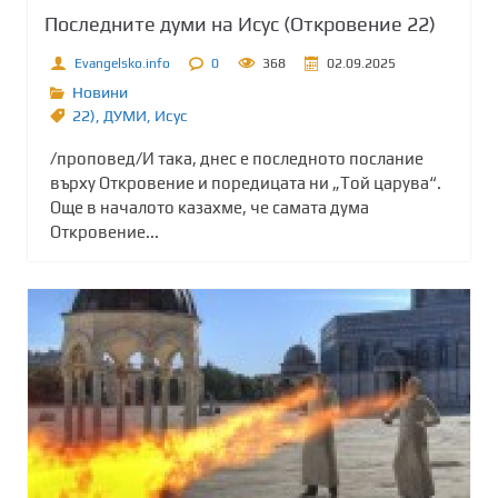
Последните думи на Исус (Откровение 22)
Evangelsko.info
0
368
02.09.2025
Новини
22)
,
ДУМИ
,
Исус
/проповед/И така, днес е последното послание
върху Откровение и поредицата ни „Той царува“.
Още в началото казахме, че самата дума
Откровение...