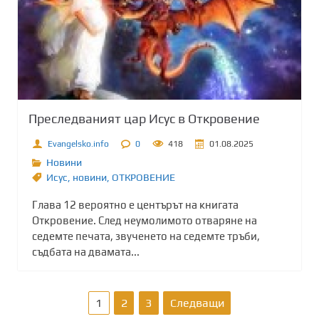
Преследваният цар Исус в Откровение
Evangelsko.info
0
418
01.08.2025
Новини
Исус
,
новини
,
ОТКРОВЕНИЕ
Глава 12 вероятно е центърът на книгата
Откровение. След неумолимото отваряне на
седемте печата, звученето на седемте тръби,
съдбата на двамата...
Р
1
2
3
Следващи