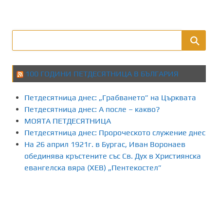
а
з
д
е
100 ГОДИНИ ПЕТДЕСЯТНИЦА В БЪЛГАРИЯ
л
Петдесятница днес: „Грабването” на Църквата
я
Петдесятница днес: А после – какво?
МОЯТА ПЕТДЕСЯТНИЦА
н
Петдесятница днес: Пророческото служение днес
На 26 април 1921г. в Бургас, Иван Воронаев
е
обединява кръстените със Св. Дух в Християнска
н
евангелска вяра (ХЕВ) „Пентекостел”
а
п