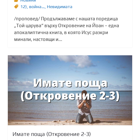
12)
,
война…
,
Невидимата
/проповед/ Продължаваме с нашата поредица
„Той царува“ върху Откровение на Йоан – една
апокалиптична книга, в която Исус разкри
минали, настоящи и...
Имате поща (Откровение 2-3)