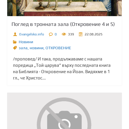
Поглед в тронната зала (Откровение 4 и 5)
Evangelsko.info
0
339
22.08.2025
Новини
зала
,
новини
,
ОТКРОВЕНИЕ
/проповед/ И така, продължаваме с нашата
поредица „Той царува“ върху последната книга
на Библията - Откровение на Йоан. Видяхме в 1
гл., че Христос...