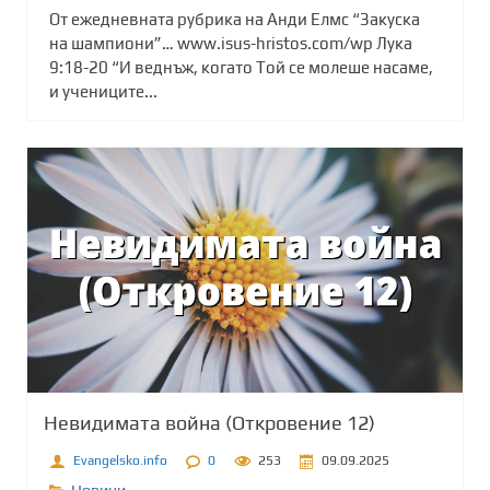
От ежедневната рубрика на Анди Елмс “Закуска
на шампиони”… www.isus-hristos.com/wp Лука
9:18-20 “И веднъж, когато Той се молеше насаме,
и учениците...
Невидимата война (Откровение 12)
Evangelsko.info
0
253
09.09.2025
Новини