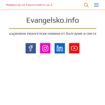
П
Коментар на Евангелието за 28 януари 2023 г. от отец Йоан Ха
р
е
Evangelsko.info
м
и
н
църковни евангелски новини от България и света
е
т
е
к
ъ
м
о
с
н
о
в
н
о