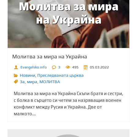
Молитва за мира на Украйна
Evangelsko.info
3
495
05.03.2022
Новини
,
Преследваната църква
Зa
,
мира
,
МОЛИТВА
Молитва за мира на Украйна Скъпи братя и сестри,
с болка в сърцето си четем за назряващия военен
конфликт между Русия и Украйна. Две от
малкото...