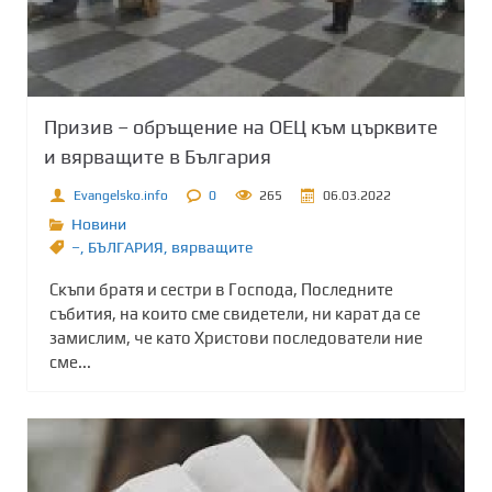
Призив – обръщение на ОЕЦ към църквите
и вярващите в България
Evangelsko.info
0
265
06.03.2022
Новини
–
,
БЪЛГАРИЯ
,
вярващите
Скъпи братя и сестри в Господа, Последните
събития, на които сме свидетели, ни карат да се
замислим, че като Христови последователи ние
сме...