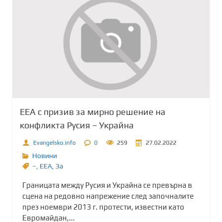
ЕЕА с призив за мирно решение на
конфликта Русия – Украйна
Evangelsko.info
0
259
27.02.2022
Новини
–
,
ЕЕА
,
Зa
Границата между Русия и Украйна се превърна в
сцена на редовно напрежение след започналите
през ноември 2013 г. протести, известни като
Евромайдан,...