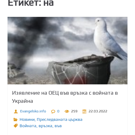
Етикет:
на
Изявление на ОЕЦ във връзка с войната в
Украйна
Evangelsko.info
0
259
22.03.2022
Новини
,
Преследваната църква
Войната
,
връзка
,
във