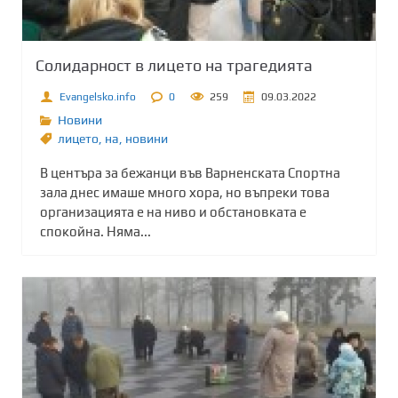
Солидарност в лицето на трагедията
Evangelsko.info
0
259
09.03.2022
Новини
лицето
,
на
,
новини
В центъра за бежанци във Варненската Спортна
зала днес имаше много хора, но въпреки това
организацията е на ниво и обстановката е
спокойна. Няма...