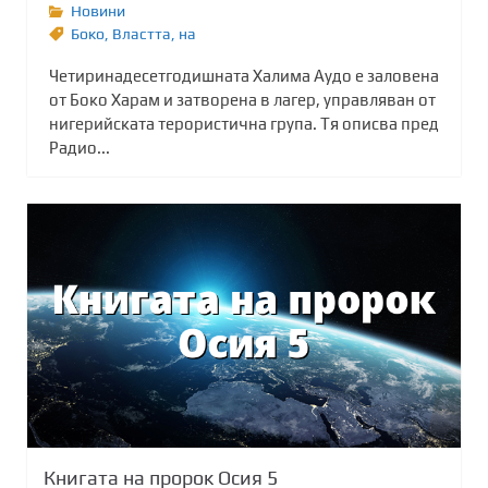
Новини
Боко
,
Властта
,
на
Четиринадесетгодишната Халима Аудо е заловена
от Боко Харам и затворена в лагер, управляван от
нигерийската терористична група. Тя описва пред
Радио...
Книгата на пророк Осия 5