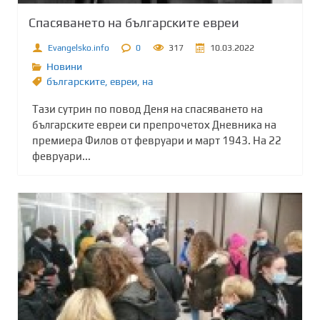
Спасяването на българските евреи
Evangelsko.info
0
317
10.03.2022
Новини
българските
,
евреи
,
на
Тази сутрин по повод Деня на спасяването на
българските евреи си препрочетох Дневника на
премиера Филов от февруари и март 1943. На 22
февруари...