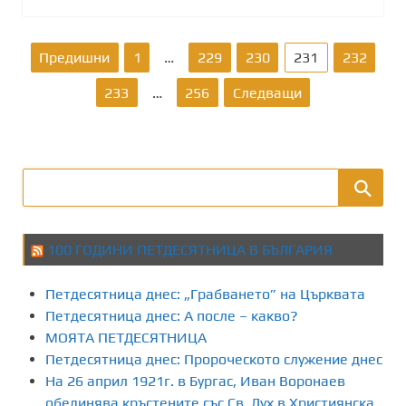
Р
Предишни
1
…
229
230
231
232
а
233
…
256
Следващи
з
д
е
л
100 ГОДИНИ ПЕТДЕСЯТНИЦА В БЪЛГАРИЯ
я
Петдесятница днес: „Грабването” на Църквата
н
Петдесятница днес: А после – какво?
МОЯТА ПЕТДЕСЯТНИЦА
е
Петдесятница днес: Пророческото служение днес
На 26 април 1921г. в Бургас, Иван Воронаев
н
обединява кръстените със Св. Дух в Християнска