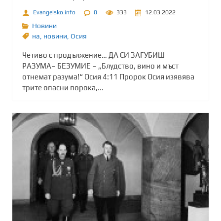
Evangelsko.info
0
333
12.03.2022
Новини
на
,
новини
,
Осия
Четиво с продължение… ДА СИ ЗАГУБИШ
РАЗУМА– БЕЗУМИЕ – „Блудство, вино и мъст
отнемат разума!“ Осия 4:11 Пророк Осия изявява
трите опасни порока,...