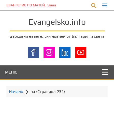
П
ЕВАНГЕЛИЕ ПО МАТЕЙ, глава 5:17-20
р
е
Evangelsko.info
м
и
н
църковни евангелски новини от България и света
е
т
е
к
ъ
м
МЕНЮ
о
с
н
Начало
❯
на
(Страница 231)
о
в
н
о