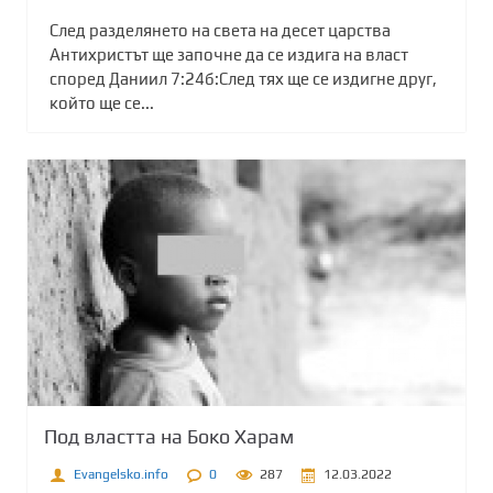
След разделянето на света на десет царства
Антихристът ще започне да се издига на власт
според Даниил 7:24б:След тях ще се издигне друг,
който ще се...
Под властта на Боко Харам
Evangelsko.info
0
287
12.03.2022